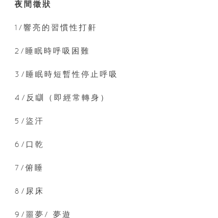
夜間徵狀
1/響亮的習慣性打鼾
2/睡眠時呼吸困難
3/睡眠時短暫性停止呼吸
4/反瞓（即經常轉身）
5/盜汗
6/口乾
7/俯睡
8/尿床
9/噩夢/ 夢遊