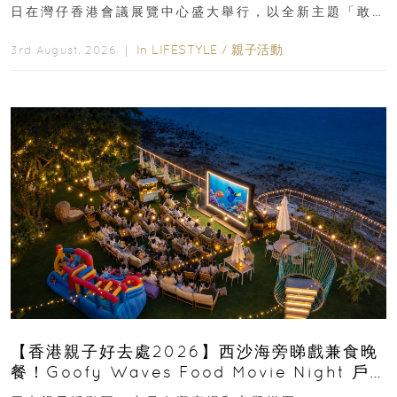
日在灣仔香港會議展覽中心盛大舉行，以全新主題「敢
運動大排檔」登場，集合...
In
LIFESTYLE
/
親子活動
3rd August, 2026 ｜
【香港親子好去處2026】西沙海旁睇戲兼食晚
餐！Goofy Waves Food Movie Night 戶
外影院逢週末登場