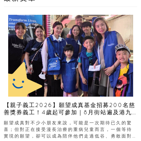
【親子義工2026】願望成真基金招募200名慈
善獎券義工！4歲起可參加｜8月街站遍及港九
新界
願望成真對不少小朋友來說，可能是一次期待已久的驚
喜；但對正在接受漫長治療的重病兒童而言，一個等待
實現的願望，卻可以成為陪伴他們走過低谷、勇敢面對