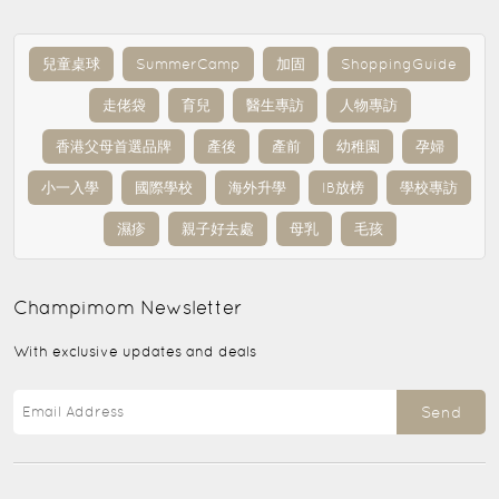
兒童桌球
SummerCamp
加固
ShoppingGuide
走佬袋
育兒
醫生專訪
人物專訪
香港父母首選品牌
產後
產前
幼稚園
孕婦
小一入學
國際學校
海外升學
IB放榜
學校專訪
濕疹
親子好去處
母乳
毛孩
Champimom
Newsletter
With exclusive updates and deals
Send