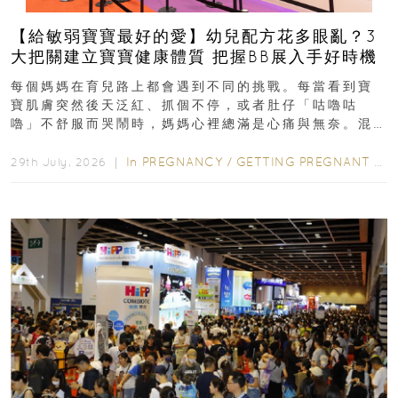
【給敏弱寶寶最好的愛】幼兒配方花多眼亂？3
大把關建立寶寶健康體質 把握BB展入手好時機
每個媽媽在育兒路上都會遇到不同的挑戰。每當看到寶
寶肌膚突然後天泛紅、抓個不停，或者肚仔「咕嚕咕
嚕」不舒服而哭鬧時，媽媽心裡總滿是心痛與無奈。混
合餵養揀奶粉？選擇幼兒配...
In
PREGNANCY
/
GETTING PREGNANT
/
P
29th July, 2026 ｜