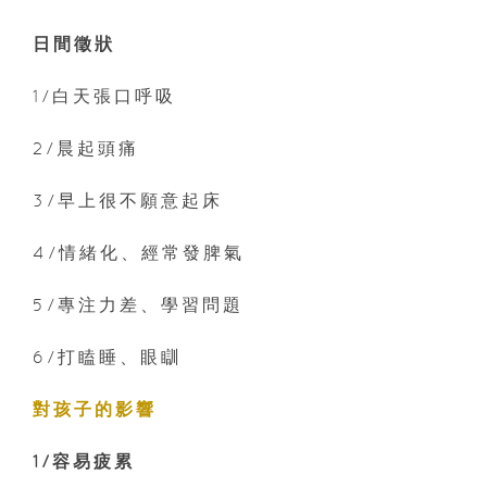
日間徵狀
1/白天張口呼吸
2/晨起頭痛
3/早上很不願意起床
4/情緒化、經常發脾氣
5/專注力差、學習問題
6/打瞌睡、眼瞓
對孩子的影響
1/容易疲累