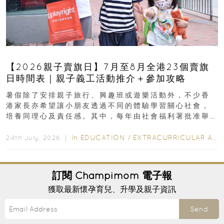
【2026親子賣旗日】7月至8月全港23個賣旗
日時間表｜親子義工活動推介＋參加攻略
暑假除了安排親子旅行、興趣班或遊樂活動外，不少香
港家長亦希望讓小朋友透過不同的體驗學習關心社會，
培養同理心及責任感。其中，每年由社會福利署批准舉
行的小朋友賣旗日小朋友，正是一項既有教育意義...
In
EDUCATION
/
EXTRACURRICULAR ACTIVITIES
24th July, 2026 ｜
訂閱
Champimom
電子報
獲取最新懷孕育兒、升學及親子資訊
Send