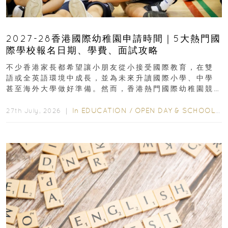
2027-28香港國際幼稚園申請時間｜5大熱門國
際學校報名日期、學費、面試攻略
不少香港家長都希望讓小朋友從小接受國際教育，在雙
語或全英語環境中成長，並為未來升讀國際小學、中學
甚至海外大學做好準備。然而，香港熱門國際幼稚園競
爭激烈，大部分學校會於入學前約一年開始接受申請...
In
EDUCATION
/
OPEN DAY & SCHOOL EVENTS
27th July, 2026 ｜