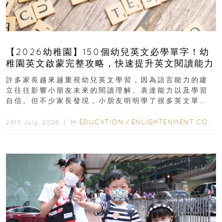
【2026幼稚園】150個幼兒英文必學單字！幼
稚園英文啟蒙完整攻略，快速提升英文閱讀能力
許多家長越來越重視幼兒英文學習，因為語言能力的建
立往往影響小朋友未來的閱讀理解、表達能力以及學習
自信。但不少家長發現，小朋友明明學了很多英文單
字，真正開始閱讀英文故事書時，仍然容易卡住...
In
EDUCATION
/
ENLIGHTENMENT CORNER
26th July, 2026 ｜