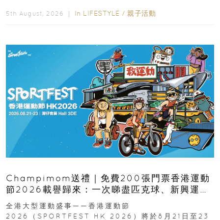
逆境的重要力量。▲ 願...
In
LIFESTYLE
/
親子活動
5th August, 2026 ｜
Champimom送禮｜免費200張門票香港運動
節2026載譽歸來：一次睇盡匹克球、新興運
動、街舞比賽＋逾百運動品牌展覽
全港大型運動盛事——香港運動節
2026（SPORTFEST HK 2026）將於8月21日至23