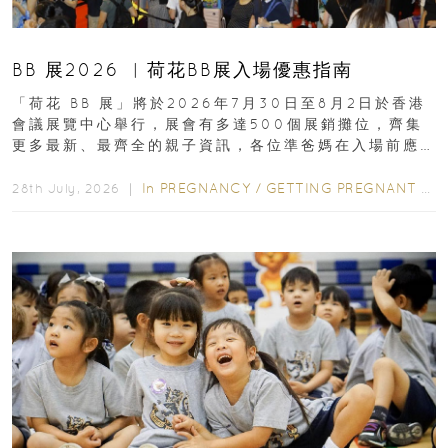
BB 展2026 ︳荷花BB展入場優惠指南
「荷花 BB 展」將於2026年7月30日至8月2日於香港
會議展覽中心舉行，展會有多達500個展銷攤位，齊集
更多最新、最齊全的親子資訊，各位準爸媽在入場前應
先閱讀購物指南...
In
PREGNANCY
/
GETTING PREGNANT
/
P
28th July, 2026 ｜