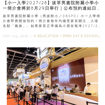
【小一入學2027/28】拔萃男書院附屬小學小
一簡介會將於8月29日舉行｜公布預約連結日期
｜更設有網上重溫
拔萃男書院附屬小學（男拔附小／DBSPD）小一入學簡
介會即將開放預約！簡介會每年均備受家長關注，入場
名額「瘋搶」。如果家長正準備為小朋友報考2027/28
學年小一，想...
In
EDUCATION
/
OPEN DAY & SCHOOL EVENTS
30th July, 2026 ｜