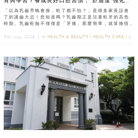
育與學習？養成良好口腔習慣， 舒適達 強化琺
瑯質 兒童牙膏防護指南
「以為乳齒早晚會換，蛀了都不怕？」是很多家長誤會
了的護齒大忌！您知道嗎？乳齒期正是兒童蛀牙的高危
時期。乳齒蛀蝕不僅僅是「牙痛」那麼簡單，就算換恆
齒也有影響！後果將如骨牌效應般...
In
HEALTH & BEAUTY
/
HEALTH CARE
/
LIFESTYLE
31st July, 2026 ｜