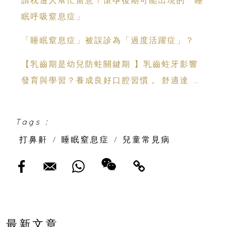
眠呼吸窒息症」
「睡眠窒息症」被誤診為「過度活躍症」？
【乳齒期是幼兒防蛀關鍵期 】乳齒蛀牙影響
發育與學習？養成良好口腔習慣， 舒適達 強
化琺瑯質 兒童牙膏防護指南
Tags :
打鼻鼾
/
睡眠窒息症
/
兒童常見病
最新文章