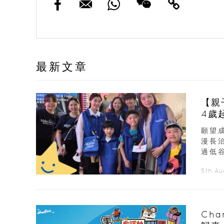
最新文章
【親
4歲
願望
漫長
過低谷
5th A
Ch