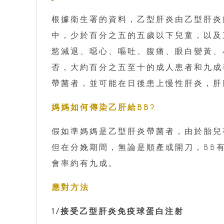
根據衛生署的資料，乙型肝炎由乙型肝炎
中，少於百分之五的五歲以下兒童，以及
慾減退、噁心、嘔吐、腹痛、眼白變黃、
否，大約百分之五至十的成人患者和九成
帶菌者，並可能在日後患上慢性肝炎，肝
媽媽如何傳染乙肝給BB?
假如準媽媽是乙型肝炎帶菌者，由於胎兒
但在分娩期間，無論是順產或開刀，BB
會率約有九成。
應對方法
1/接受乙型肝炎免疫球蛋白注射