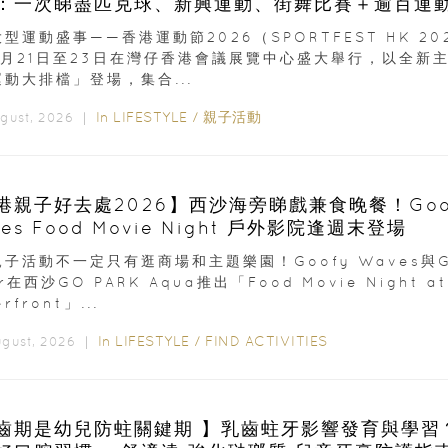
：一次睇盡匹克球、新興運動、街舞比賽＋逾百運
型運動盛事——香港運動節2026（SPORTFEST HK 20
8月21日至23日在灣仔香港會議展覽中心盛大舉行，以全新
動大排檔」登場，集合...
In
LIFESTYLE
/
親子活動
ugust, 2026 ｜
港親子好去處2026】西沙海旁睇戲兼食晚餐！Goo
es Food Movie Night 戶外影院逢週末登場
子活動不一定只有逛商場和主題樂園！Goofy Waves與G
er在西沙GO PARK Aqua推出「Food Movie Night at
rfront」...
In
LIFESTYLE
/
FIND ACTIVITIES
ugust, 2026 ｜
齒期是幼兒防蛀關鍵期 】乳齒蛀牙影響發育與學習