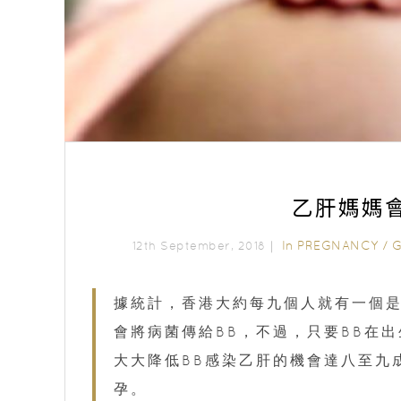
乙肝媽媽
In
PREGNANCY
/
G
12th September, 2018｜
據統計，香港大約每九個人就有一個
會將病菌傳給BB，不過，只要BB在
大大降低BB感染乙肝的機會達八至九
孕。