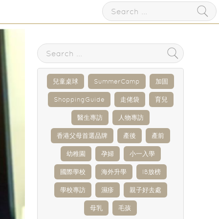
兒童桌球
SummerCamp
加固
ShoppingGuide
走佬袋
育兒
醫生專訪
人物專訪
香港父母首選品牌
產後
產前
幼稚園
孕婦
小一入學
國際學校
海外升學
IB放榜
學校專訪
濕疹
親子好去處
母乳
毛孩