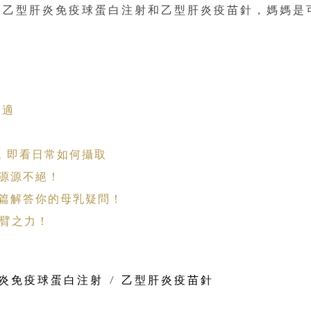
受乙型肝炎免疫球蛋白注射和乙型肝炎疫苗針，媽媽是
不適
力
 即看日常如何攝取
乳源源不絕！
篇解答你的母乳疑問！
一臂之力！
炎免疫球蛋白注射
/
乙型肝炎疫苗針