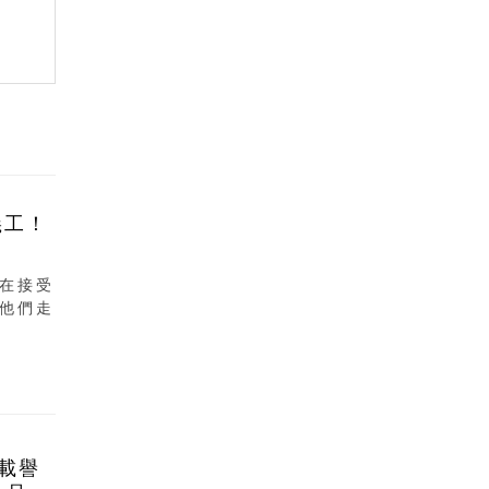
義工！
在接受
他們走
6載譽