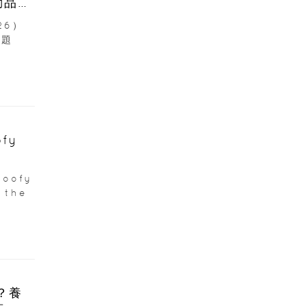
動品牌
26）
主題
fy
oofy
 the
？養