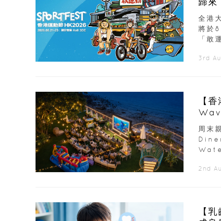
歸來
展覽
全港大
將於
「敢運
3rd A
【香
Wav
周末親
Din
Wate
2nd A
【乳