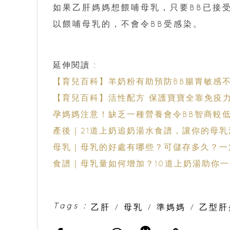
如果乙肝媽媽想餵哺母乳，只要BB已接
以餵哺母乳的，不會令BB受感染。
延伸閱讀 :
【育兒百科】羊奶粉有助預防BB腸胃敏感
【育兒百科】活性配方 保護寶寶全靠免疫
孕媽媽注意！缺乏一種營養會令BB智商較低
產後｜21道上奶追奶湯水食譜，讓你的母
母乳｜母乳的好處有哪些？可儲存多久？一
食譜｜母乳量如何增加？10道上奶湯助你
Tags :
乙肝
/
母乳
/
準媽媽
/
乙型肝