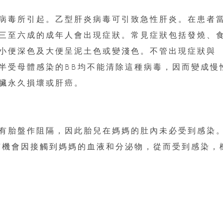
病毒所引起。乙型肝炎病毒可引致急性肝炎。在患者
三至六成的成年人會出現症狀。常見症狀包括發燒、
小便深色及大便呈泥土色或變淺色。不管出現症狀與
半受母體感染的BB均不能清除這種病毒，因而變成慢
臟永久損壞或肝癌。
有胎盤作阻隔，因此胎兒在媽媽的肚內未必受到感染
有機會因接觸到媽媽的血液和分泌物，從而受到感染，