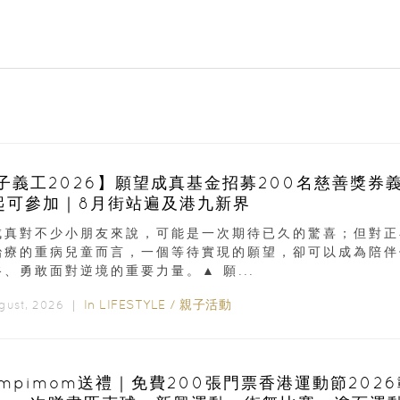
子義工2026】願望成真基金招募200名慈善獎券
起可參加｜8月街站遍及港九新界
成真對不少小朋友來說，可能是一次期待已久的驚喜；但對正
治療的重病兒童而言，一個等待實現的願望，卻可以成為陪伴
、勇敢面對逆境的重要力量。▲ 願...
In
LIFESTYLE
/
親子活動
ugust, 2026 ｜
ampimom送禮｜免費200張門票香港運動節202