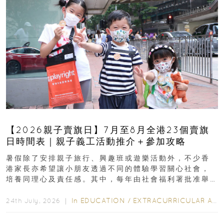
【2026親子賣旗日】7月至8月全港23個賣旗
日時間表｜親子義工活動推介＋參加攻略
暑假除了安排親子旅行、興趣班或遊樂活動外，不少香
港家長亦希望讓小朋友透過不同的體驗學習關心社會，
培養同理心及責任感。其中，每年由社會福利署批准舉
行的小朋友賣旗日小朋友，正是一項既有教育意義...
In
EDUCATION
/
EXTRACURRICULAR ACTIVITIES
24th July, 2026 ｜