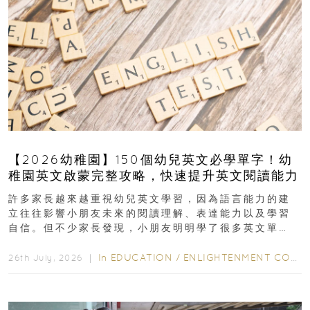
【2026幼稚園】150個幼兒英文必學單字！幼
稚園英文啟蒙完整攻略，快速提升英文閱讀能力
許多家長越來越重視幼兒英文學習，因為語言能力的建
立往往影響小朋友未來的閱讀理解、表達能力以及學習
自信。但不少家長發現，小朋友明明學了很多英文單
字，真正開始閱讀英文故事書時，仍然容易卡住...
In
EDUCATION
/
ENLIGHTENMENT CORNER
26th July, 2026 ｜