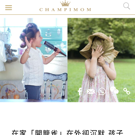
在家「開籠雀」在外卻沉默 孩子