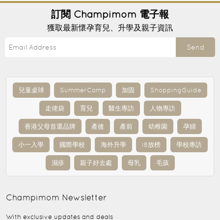
訂閱
Champimom
電子報
獲取最新懷孕育兒、升學及親子資訊
Send
兒童桌球
SummerCamp
加固
ShoppingGuide
走佬袋
育兒
醫生專訪
人物專訪
香港父母首選品牌
產後
產前
幼稚園
孕婦
小一入學
國際學校
海外升學
IB放榜
學校專訪
濕疹
親子好去處
母乳
毛孩
Champimom
Newsletter
With exclusive updates and deals