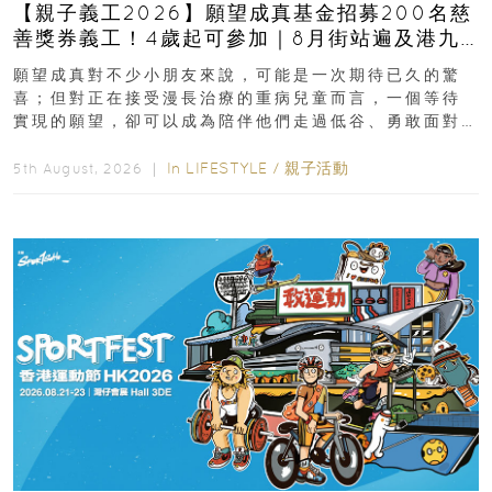
【親子義工2026】願望成真基金招募200名慈
善獎券義工！4歲起可參加｜8月街站遍及港九
新界
願望成真對不少小朋友來說，可能是一次期待已久的驚
喜；但對正在接受漫長治療的重病兒童而言，一個等待
實現的願望，卻可以成為陪伴他們走過低谷、勇敢面對
逆境的重要力量。▲ 願...
In
LIFESTYLE
/
親子活動
5th August, 2026 ｜