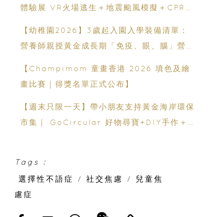
體驗展 VR火場逃生＋地震颱風模擬＋CPR急
救體驗 寓玩樂於生命教育一次玩盡
【幼稚園2026】3歲起入園入學裝備清單：
營養師親授黃金成長期「免疫、眼、腦」營養
策略
【Champimom 童畫香港 2026 填色及繪
畫比賽｜得獎名單正式公布】
【週末只限一天】帶小朋友支持黃金海岸環保
市集｜ GoCircular 好物尋寶+DIY手作＋慈
善義賣
Tags :
選擇性不語症
/
社交焦慮
/
兒童焦
慮症