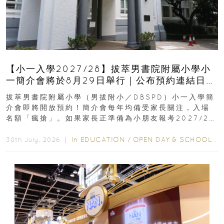
【小一入學2027/28】拔萃男書院附屬小學小
一簡介會將於8月29日舉行｜公布預約連結日期
｜更設有網上重溫
拔萃男書院附屬小學（男拔附小／DBSPD）小一入學簡
介會即將開放預約！簡介會每年均備受家長關注，入場
名額「瘋搶」。如果家長正準備為小朋友報考2027/28
學年小一，想...
In
EDUCATION
/
OPEN DAY & SCHOOL EVENTS
30th July, 2026 ｜