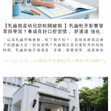
【乳齒期是幼兒防蛀關鍵期 】乳齒蛀牙影響發
育與學習？養成良好口腔習慣， 舒適達 強化琺
瑯質 兒童牙膏防護指南
「以為乳齒早晚會換，蛀了都不怕？」是很多家長誤會
了的護齒大忌！您知道嗎？乳齒期正是兒童蛀牙的高危
時期。乳齒蛀蝕不僅僅是「牙痛」那麼簡單，就算換恆
齒也有影響！後果將如骨牌效應般...
In
HEALTH & BEAUTY
/
HEALTH CARE
/
LIFESTYLE
31st July, 2026 ｜