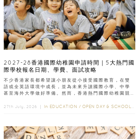
2027-28香港國際幼稚園申請時間｜5大熱門國
際學校報名日期、學費、面試攻略
不少香港家長都希望讓小朋友從小接受國際教育，在雙
語或全英語環境中成長，並為未來升讀國際小學、中學
甚至海外大學做好準備。然而，香港熱門國際幼稚園競
爭激烈，大部分學校會於入學前約一年開始接受申請...
In
EDUCATION
/
OPEN DAY & SCHOOL EVENTS
27th July, 2026 ｜