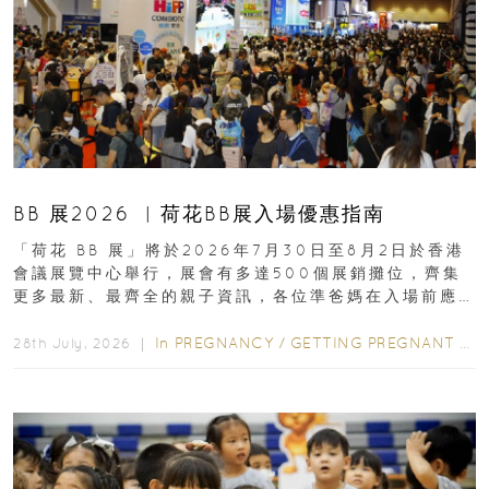
BB 展2026 ︳荷花BB展入場優惠指南
「荷花 BB 展」將於2026年7月30日至8月2日於香港
會議展覽中心舉行，展會有多達500個展銷攤位，齊集
更多最新、最齊全的親子資訊，各位準爸媽在入場前應
先閱讀購物指南...
In
PREGNANCY
/
GETTING PREGNANT
/
P
28th July, 2026 ｜