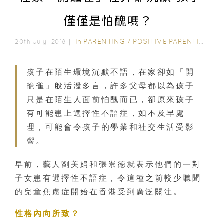
僅僅是怕醜嗎？
In
PARENTING
/
POSITIVE PARENTING
20th July, 2018｜
孩子在陌生環境沉默不語，在家卻如「開
籠雀」般活潑多言，許多父母都以為孩子
只是在陌生人面前怕醜而已，卻原來孩子
有可能患上選擇性不語症，如不及早處
理，可能會令孩子的學業和社交生活受影
響。
早前，藝人劉美娟和張崇德就表示他們的一對
子女患有選擇性不語症，令這種之前較少聽聞
的兒童焦慮症開始在香港受到廣泛關注。
性格內向所致？