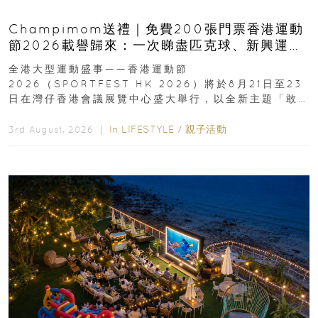
Champimom送禮｜免費200張門票香港運動
節2026載譽歸來：一次睇盡匹克球、新興運
動、街舞比賽＋逾百運動品牌展覽
全港大型運動盛事——香港運動節
2026（SPORTFEST HK 2026）將於8月21日至23
日在灣仔香港會議展覽中心盛大舉行，以全新主題「敢
運動大排檔」登場，集合...
In
LIFESTYLE
/
親子活動
3rd August, 2026 ｜