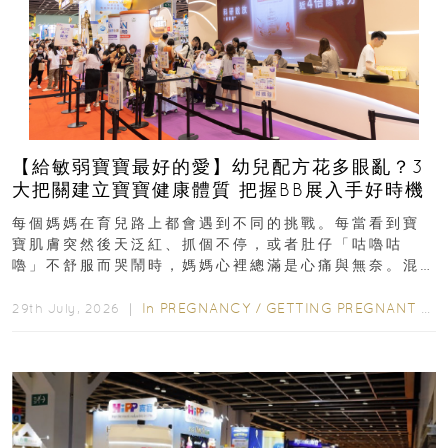
【給敏弱寶寶最好的愛】幼兒配方花多眼亂？3
大把關建立寶寶健康體質 把握BB展入手好時機
每個媽媽在育兒路上都會遇到不同的挑戰。每當看到寶
寶肌膚突然後天泛紅、抓個不停，或者肚仔「咕嚕咕
嚕」不舒服而哭鬧時，媽媽心裡總滿是心痛與無奈。混
合餵養揀奶粉？選擇幼兒配...
In
PREGNANCY
/
GETTING PREGNANT
/
P
29th July, 2026 ｜