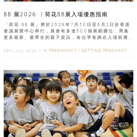
BB 展2026 ︳荷花BB展入場優惠指南
「荷花 BB 展」將於2026年7月30日至8月2日於香港
會議展覽中心舉行，展會有多達500個展銷攤位，齊集
更多最新、最齊全的親子資訊，各位準爸媽在入場前應
先閱讀購物指南...
In
PREGNANCY
/
GETTING PREGNANT
/
P
28th July, 2026 ｜