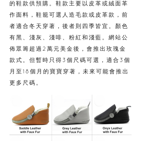
的鞋款供預購。
鞋款主要以皮革或絨面革
作面料，鞋籠可選人造毛款或皮革款，前
者適合冬天穿著，後者則四季皆宜。
顏色
有黑、淺灰、淺啡、粉紅和淺藍。網站公
佈眾籌超過2萬元美金後，會推出玫瑰金
款式。但暫時只得3個尺碼可選，適合3個
月至18個月的寶寶穿著，未來可能會推出
更多尺碼。