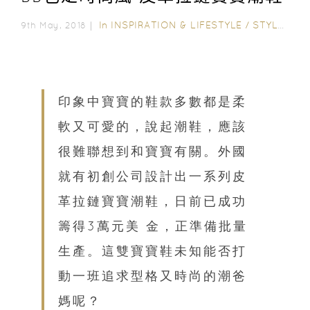
In
INSPIRATION & LIFESTYLE
/
STYLE & LIVING
9th May, 2018｜
印象中寶寶的鞋款多數都是柔
軟又可愛的，說起潮鞋，應該
很難聯想到和寶寶有關。外國
就有初創公司設計出一系列皮
革拉鏈寶寶潮鞋，日前已成功
籌得3萬元美 金，正準備批量
生產。這雙寶寶鞋未知能否打
動一班追求型格又時尚的潮爸
媽呢？