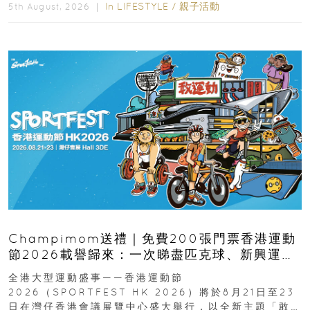
In
LIFESTYLE
/
親子活動
5th August, 2026 ｜
Champimom送禮｜免費200張門票香港運動
節2026載譽歸來：一次睇盡匹克球、新興運
動、街舞比賽＋逾百運動品牌展覽
全港大型運動盛事——香港運動節
2026（SPORTFEST HK 2026）將於8月21日至23
日在灣仔香港會議展覽中心盛大舉行，以全新主題「敢