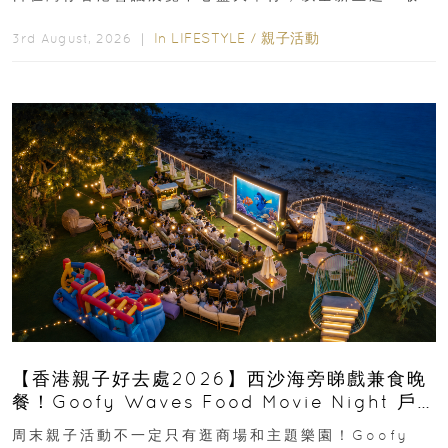
運動大排檔」登場，集合...
In
LIFESTYLE
/
親子活動
3rd August, 2026 ｜
【香港親子好去處2026】西沙海旁睇戲兼食晚
餐！Goofy Waves Food Movie Night 戶
外影院逢週末登場
周末親子活動不一定只有逛商場和主題樂園！Goofy