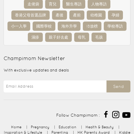
走佬袋
育兒
醫生專訪
人物專訪
香港父母首選品牌
產後
產前
幼稚園
孕婦
小一入學
國際學校
海外升學
IB放榜
學校專訪
濕疹
親子好去處
母乳
毛孩
Champimom
Newsletter
With exclusive updates and deals
Send
Follow Champimom :
Home
|
Pregnancy
|
Education
|
Health & Beauty
|
Inspiration & Lifestyle
|
Parenting
|
HK Parents Award
|
Kiddie