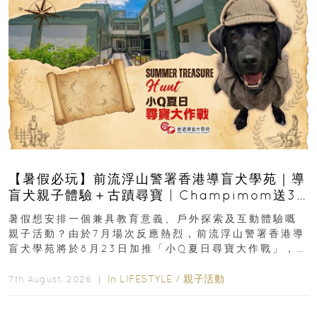
【暑假必玩】前流浮山警署香港導盲犬學苑｜導
盲犬親子體驗＋古蹟尋寶 | Champimom送3
組免費名額
暑假想安排一個兼具教育意義、戶外探索及互動體驗嘅
親子活動？由於7月場次反應熱烈，前流浮山警署香港導
盲犬學苑將於8月23日加推「小Q夏日尋寶大作戰」，家
長與小朋友可以走進前流浮山警署...
In
LIFESTYLE
/
親子活動
7th August, 2026 ｜