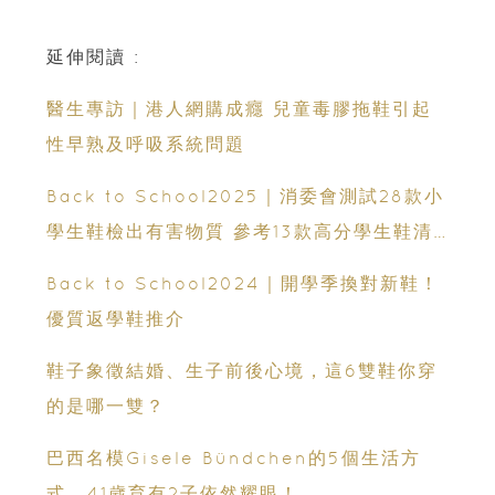
延伸閱讀 :
醫生專訪｜港人網購成癮 兒童毒膠拖鞋引起
性早熟及呼吸系統問題
Back to School2025｜消委會測試28款小
學生鞋檢出有害物質 參考13款高分學生鞋清
單
Back to School2024｜開學季換對新鞋！
優質返學鞋推介
鞋子象徵結婚、生子前後心境，這6雙鞋你穿
的是哪一雙？
巴西名模Gisele Bündchen的5個生活方
式，41歲育有2子依然耀眼！