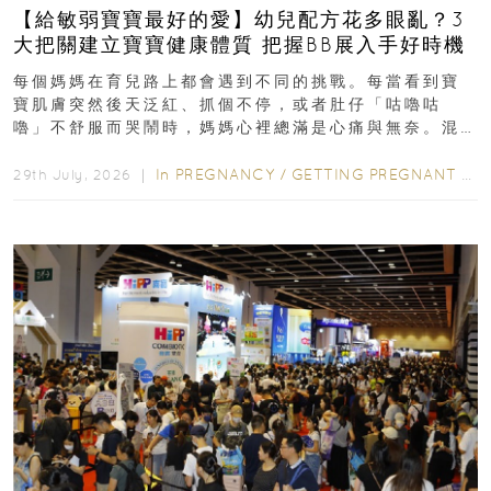
【給敏弱寶寶最好的愛】幼兒配方花多眼亂？3
大把關建立寶寶健康體質 把握BB展入手好時機
每個媽媽在育兒路上都會遇到不同的挑戰。每當看到寶
寶肌膚突然後天泛紅、抓個不停，或者肚仔「咕嚕咕
嚕」不舒服而哭鬧時，媽媽心裡總滿是心痛與無奈。混
合餵養揀奶粉？選擇幼兒配...
In
PREGNANCY
/
GETTING PREGNANT
/
P
29th July, 2026 ｜