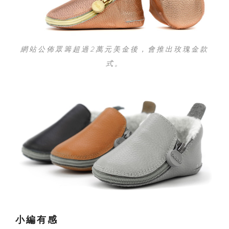
網站公佈眾籌超過2萬元美金後，會推出玫瑰金款
式。
小編有感