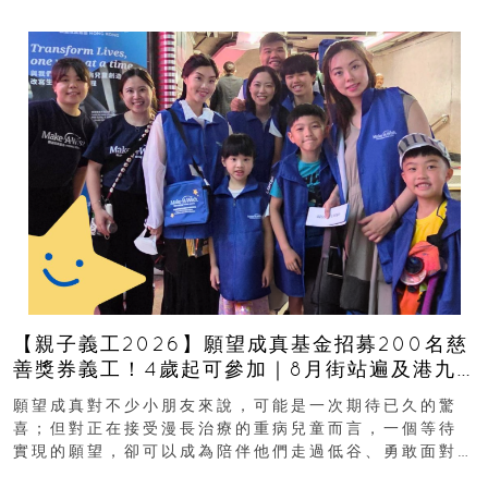
【親子義工2026】願望成真基金招募200名慈
善獎券義工！4歲起可參加｜8月街站遍及港九
新界
願望成真對不少小朋友來說，可能是一次期待已久的驚
喜；但對正在接受漫長治療的重病兒童而言，一個等待
實現的願望，卻可以成為陪伴他們走過低谷、勇敢面對
逆境的重要力量。▲ 願...