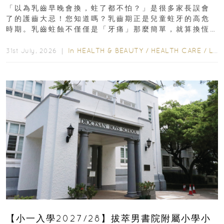
瑯質 兒童牙膏防護指南
「以為乳齒早晚會換，蛀了都不怕？」是很多家長誤會
了的護齒大忌！您知道嗎？乳齒期正是兒童蛀牙的高危
時期。乳齒蛀蝕不僅僅是「牙痛」那麼簡單，就算換恆
齒也有影響！後果將如骨牌效應般...
In
HEALTH & BEAUTY
/
HEALTH CARE
/
LIFESTYLE
31st July, 2026 ｜
【小一入學2027/28】拔萃男書院附屬小學小