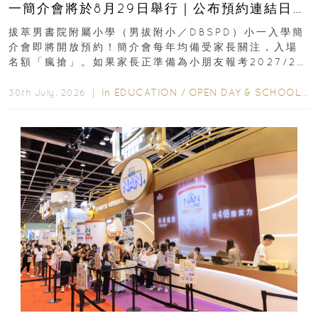
一簡介會將於8月29日舉行｜公布預約連結日期
｜更設有網上重溫
拔萃男書院附屬小學（男拔附小／DBSPD）小一入學簡
介會即將開放預約！簡介會每年均備受家長關注，入場
名額「瘋搶」。如果家長正準備為小朋友報考2027/28
學年小一，想...
In
EDUCATION
/
OPEN DAY & SCHOOL EVENTS
30th July, 2026 ｜