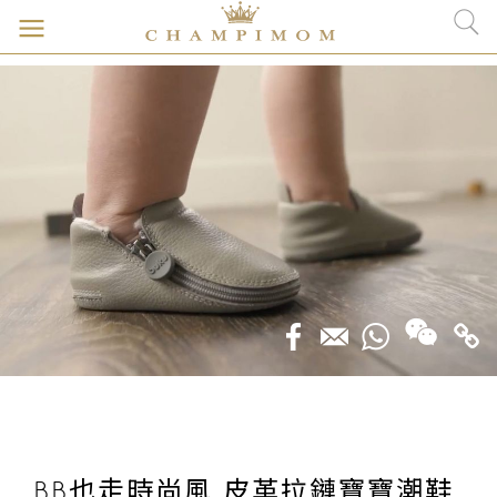
BB也走時尚風 皮革拉鏈寶寶潮鞋