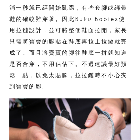
消一秒就已經開始亂踢，有些套腳或綁帶
鞋的確較難穿著。因此
Buku Babies使
用
拉鏈設計，並可將整個鞋面拉開，家長
只需將寶寶的腳貼在鞋底再拉上拉鏈就完
成了。而且將寶寶的腳往鞋底一拼就知道
是否合穿，不用估估下。不過建議最好預
鬆一點，以免太貼腳，拉拉鏈時不小心夾
到寶寶的腳。