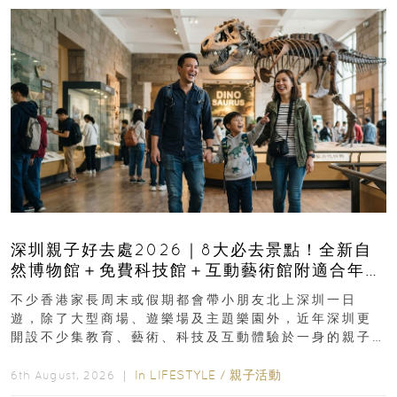
深圳親子好去處2026｜8大必去景點！全新自
然博物館＋免費科技館＋互動藝術館附適合年
齡、交通、門票、開放時間
不少香港家長周末或假期都會帶小朋友北上深圳一日
遊，除了大型商場、遊樂場及主題樂園外，近年深圳更
開設不少集教育、藝術、科技及互動體驗於一身的親子
好去處！暑假唔想再行商場...
In
LIFESTYLE
/
親子活動
6th August, 2026 ｜