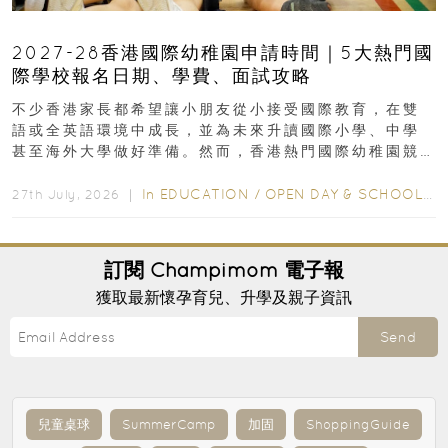
2027-28香港國際幼稚園申請時間｜5大熱門國
際學校報名日期、學費、面試攻略
不少香港家長都希望讓小朋友從小接受國際教育，在雙
語或全英語環境中成長，並為未來升讀國際小學、中學
甚至海外大學做好準備。然而，香港熱門國際幼稚園競
爭激烈，大部分學校會於入學前約一年開始接受申請...
In
EDUCATION
/
OPEN DAY & SCHOOL EVENTS
27th July, 2026 ｜
訂閱
Champimom
電子報
獲取最新懷孕育兒、升學及親子資訊
Send
兒童桌球
SummerCamp
加固
ShoppingGuide