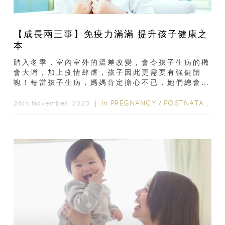
【成長兩三事】免疫力滿滿 提升孩子健康之
本
踏入冬季，室內室外的溫差改變，會令孩子生病的機
會大增，加上疫情肆虐，孩子因此更需要有強健體
魄！每當孩子生病，媽媽肯定擔心不已，她們總會比
起自己生病更為緊張。要孩子健康成長，就要為他們
打好健康基礎...
In
PREGNANCY
/
POSTNATAL CARE
26th November, 2020 ｜