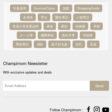
兒童桌球
SummerCamp
加固
ShoppingGuide
走佬袋
育兒
醫生專訪
人物專訪
香港父母首選品牌
產後
產前
幼稚園
孕婦
小一入學
國際學校
海外升學
IB放榜
學校專訪
濕疹
親子好去處
母乳
毛孩
Champimom
Newsletter
With exclusive updates and deals
Send
Follow Champimom :