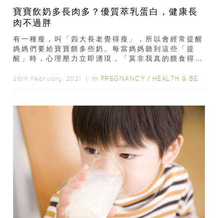
寶寶飲奶多長肉多？優質萃乳蛋白，健康長
肉不過胖
有一種瘦，叫「四大長老覺得瘦」，所以會經常提醒
媽媽們要給寶寶餵多些奶。每當媽媽聽到這些「提
醒」時，心理壓力立即湧現，「莫非我真的餵食得不
夠？難道要大大增加奶量？」當然見到寶寶飲奶的胃
口好，甚至追奶...
In
PREGNANCY
/
HEALTH & BEAUTY
26th February, 2021 ｜