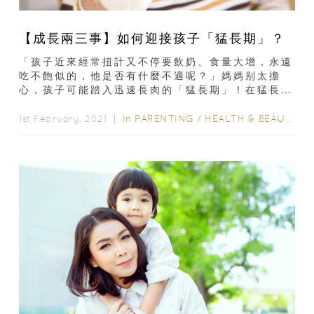
【成長兩三事】如何迎接孩子「猛長期」？
「孩子近來經常扭計又不停要飲奶、食量大增，永遠
吃不飽似的，他是否有什麼不適呢？」媽媽别太擔
心，孩子可能踏入迅速長肉的「猛長期」！在猛長期
時，孩子需要更多營養支持體格成長，但媽媽是否只
一味餵食...
In
PARENTING
/
HEALTH & BEAUTY
/
1st February, 2021 ｜