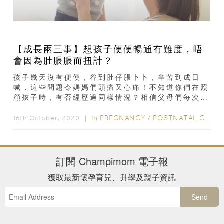
【成長兩三事】想孩子便便暢通冇難度，唔
會因為肚脹脹而扭計？
孩子幾天沒有便便，谷到肚仔脹卜卜，辛苦到成日
喊，這些問題令媽媽們頭痛又心痛！不知道你們在照
顧孩子時，有否經歷過同樣情況？相信父母們每次幫
孩子換尿片時，都會留意便便的形狀質地及顏色...
In
PREGNANCY
/
POSTNATAL CARE
16th October, 2020 ｜
訂閱
Champimom
電子報
獲取最新懷孕育兒、升學及親子資訊
Send