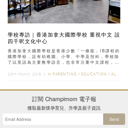
學校專訪｜香港加拿大國際學校 重視中文 設
四千呎文化中心
香港加拿大國際學校是香港少數「一條龍」IB課程的
國際學校，設有幼稚園、小學、中學及預科，學校除
了以英語為主要教學語言，也非常注重中文課程，其
IB成績的中文課程及格率，一直高於全球平均水
平...
In
PARENTING
/
EDUCATION
/
ALL EDUCATION
29th March, 2018 ｜
訂閱
Champimom
電子報
獲取最新懷孕育兒、升學及親子資訊
Send