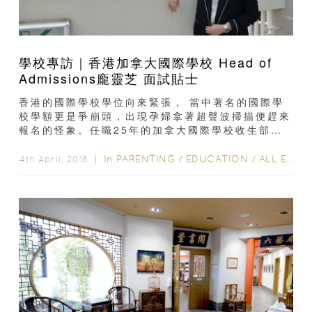
學校專訪｜香港加拿大國際學校 Head of
Admissions龐靈芝 面試貼士
香港的國際學校學位向來緊張， 當中著名的國際學
校學額更是爭崩頭，出現孕婦拿著超聲波掃描便趕來
報名的怪象。任職25年的加拿大國際學校收生部主
管龐靈芝（Emily Pong），罕有地為各位家長解
畫...
In
PARENTING
/
EDUCATION
/
ALL EDUCATION
4th April, 2018 ｜