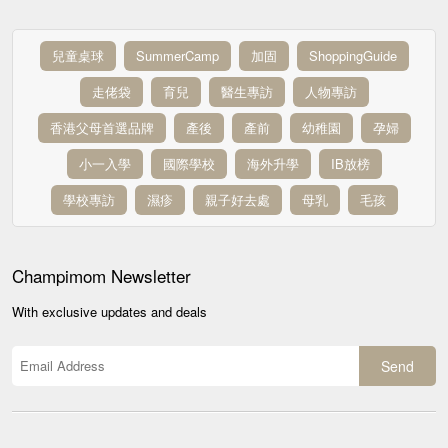
兒童桌球
SummerCamp
加固
ShoppingGuide
走佬袋
育兒
醫生專訪
人物專訪
香港父母首選品牌
產後
產前
幼稚園
孕婦
小一入學
國際學校
海外升學
IB放榜
學校專訪
濕疹
親子好去處
母乳
毛孩
Champimom
Newsletter
With exclusive updates and deals
Send