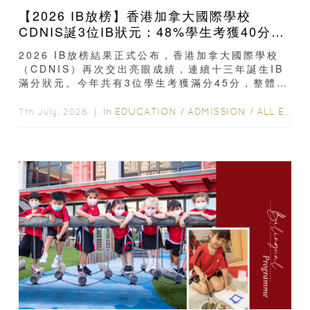
【2026 IB放榜】香港加拿大國際學校
CDNIS誕3位IB狀元：48%學生考獲40分以
上、公開滿分學霸6個備考心得
2026 IB放榜結果正式公布，香港加拿大國際學校
（CDNIS）再次交出亮眼成績，連續十三年誕生IB
滿分狀元。今年共有3位學生考獲滿分45分，整體平
均分達39分，48%學生取得40分或以上...
In
EDUCATION
/
ADMISSION
/
ALL EDUCATION
7th July, 2026 ｜