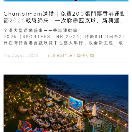
Champimom送禮｜免費200張門票香港運動
節2026載譽歸來：一次睇盡匹克球、新興運
動、街舞比賽＋逾百運動品牌展覽
全港大型運動盛事——香港運動節
2026（SPORTFEST HK 2026）將於8月21日至23
日在灣仔香港會議展覽中心盛大舉行，以全新主題「敢
運動大排檔」登場，集合...
In
LIFESTYLE
/
親子活動
3rd August, 2026 ｜