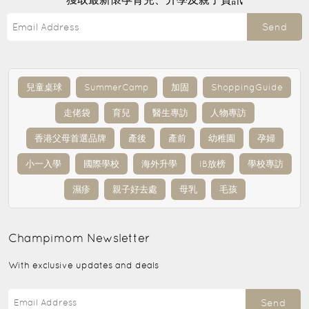
Send
兒童桌球
SummerCamp
加固
ShoppingGuide
走佬袋
育兒
醫生專訪
人物專訪
香港父母首選品牌
產後
產前
幼稚園
孕婦
小一入學
國際學校
海外升學
IB放榜
學校專訪
濕疹
親子好去處
母乳
毛孩
Champimom
Newsletter
With exclusive updates and deals
Send