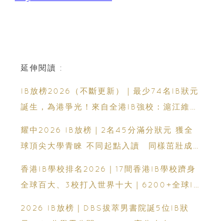
延伸閱讀 :
IB放榜2026（不斷更新）｜最少74名IB狀元
誕生，為港爭光！來自全港IB強校：滬江維多
利亞學校、英基學校協會、香港加拿大國際學
耀中2026 IB放榜｜2名45分滿分狀元 獲全
校、拔萃男書院、聖保羅男女中學、聖士提反
球頂尖大學青睞 不同起點入讀 同樣茁壯成
書院、保良局蔡繼有學校、保良局顏寶鈴書
長 走向世界舞台
香港IB學校排名2026｜17間香港IB學校躋身
院、新加坡國際學校、弘立書院、墨爾文國際
全球百大、3校打入世界十大｜6200+全球IB
學校和德瑞國際學校
學校、IB課程、IBDP完整攻略
2026 IB放榜｜DBS拔萃男書院誕5位IB狀