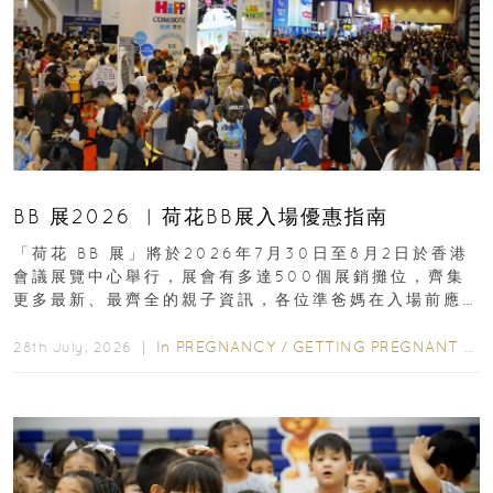
BB 展2026 ︳荷花BB展入場優惠指南
「荷花 BB 展」將於2026年7月30日至8月2日於香港
會議展覽中心舉行，展會有多達500個展銷攤位，齊集
更多最新、最齊全的親子資訊，各位準爸媽在入場前應
先閱讀購物指南...
In
PREGNANCY
/
GETTING PREGNANT
/
P
28th July, 2026 ｜