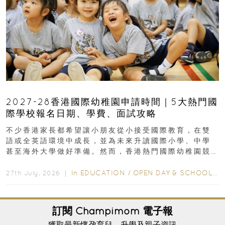
2027-28香港國際幼稚園申請時間｜5大熱門國
際學校報名日期、學費、面試攻略
不少香港家長都希望讓小朋友從小接受國際教育，在雙
語或全英語環境中成長，並為未來升讀國際小學、中學
甚至海外大學做好準備。然而，香港熱門國際幼稚園競
爭激烈，大部分學校會於入學前約一年開始接受申請...
In
EDUCATION
/
OPEN DAY & SCHOOL EVENTS
27th July, 2026 ｜
訂閱
Champimom
電子報
獲取最新懷孕育兒、升學及親子資訊