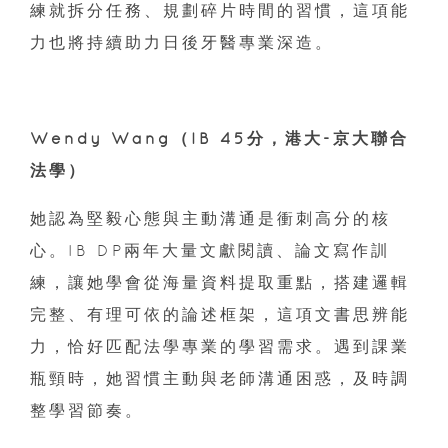
練就拆分任務、規劃碎片時間的習慣，這項能
力也將持續助力日後牙醫專業深造。
Wendy Wang（IB 45分，港大-京大聯合
法學）
她認為堅毅心態與主動溝通是衝刺高分的核
心。IB DP兩年大量文獻閱讀、論文寫作訓
練，讓她學會從海量資料提取重點，搭建邏輯
完整、有理可依的論述框架，這項文書思辨能
力，恰好匹配法學專業的學習需求。遇到課業
瓶頸時，她習慣主動與老師溝通困惑，及時調
整學習節奏。