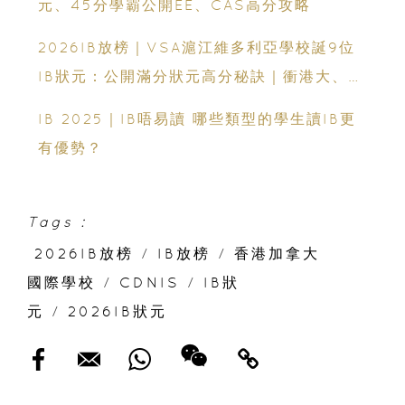
元、45分學霸公開EE、CAS高分攻略
2026IB放榜｜VSA滬江維多利亞學校誕9位
IB狀元：公開滿分狀元高分秘訣｜衝港大、帝
國理工必看
IB 2025｜IB唔易讀 哪些類型的學生讀IB更
有優勢？
Tags :
2026IB放榜
/
IB放榜
/
香港加拿大
國際學校
/
CDNIS
/
IB狀
元
/
2026IB狀元