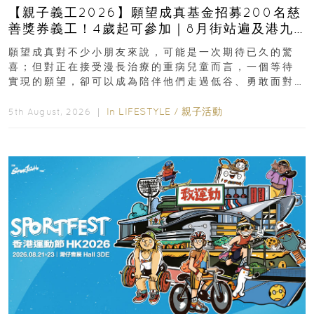
【親子義工2026】願望成真基金招募200名慈
善獎券義工！4歲起可參加｜8月街站遍及港九
新界
願望成真對不少小朋友來說，可能是一次期待已久的驚
喜；但對正在接受漫長治療的重病兒童而言，一個等待
實現的願望，卻可以成為陪伴他們走過低谷、勇敢面對
逆境的重要力量。▲ 願...
In
LIFESTYLE
/
親子活動
5th August, 2026 ｜