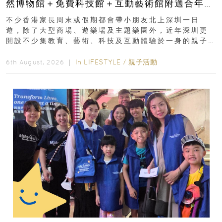
然博物館＋免費科技館＋互動藝術館附適合年
齡、交通、門票、開放時間
不少香港家長周末或假期都會帶小朋友北上深圳一日
遊，除了大型商場、遊樂場及主題樂園外，近年深圳更
開設不少集教育、藝術、科技及互動體驗於一身的親子
好去處！暑假唔想再行商場...
In
LIFESTYLE
/
親子活動
6th August, 2026 ｜