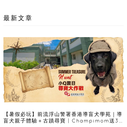
最新文章
【暑假必玩】前流浮山警署香港導盲犬學苑｜導
盲犬親子體驗＋古蹟尋寶 | Champimom送3