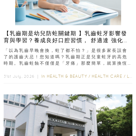
【乳齒期是幼兒防蛀關鍵期 】乳齒蛀牙影響發
育與學習？養成良好口腔習慣， 舒適達 強化琺
瑯質 兒童牙膏防護指南
「以為乳齒早晚會換，蛀了都不怕？」是很多家長誤會
了的護齒大忌！您知道嗎？乳齒期正是兒童蛀牙的高危
時期。乳齒蛀蝕不僅僅是「牙痛」那麼簡單，就算換恆
齒也有影響！後果將如骨牌效應般...
In
HEALTH & BEAUTY
/
HEALTH CARE
/
LIFESTYLE
31st July, 2026 ｜