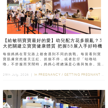
【給敏弱寶寶最好的愛】幼兒配方花多眼亂？3
大把關建立寶寶健康體質 把握BB展入手好時機
每個媽媽在育兒路上都會遇到不同的挑戰。每當看到寶
寶肌膚突然後天泛紅、抓個不停，或者肚仔「咕嚕咕
嚕」不舒服而哭鬧時，媽媽心裡總滿是心痛與無奈。混
合餵養揀奶粉？選擇幼兒配...
In
PREGNANCY
/
GETTING PREGNANT
/
P
29th July, 2026 ｜