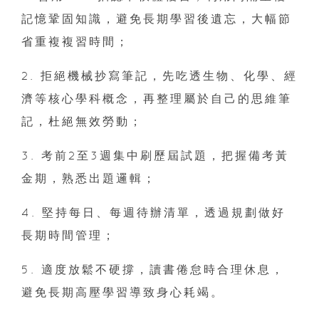
記憶鞏固知識，避免長期學習後遺忘，大幅節
省重複複習時間；
2. 拒絕機械抄寫筆記，先吃透生物、化學、經
濟等核心學科概念，再整理屬於自己的思維筆
記，杜絕無效勞動；
3. 考前2至3週集中刷歷屆試題，把握備考黃
金期，熟悉出題邏輯；
4. 堅持每日、每週待辦清單，透過規劃做好
長期時間管理；
5. 適度放鬆不硬撐，讀書倦怠時合理休息，
避免長期高壓學習導致身心耗竭。