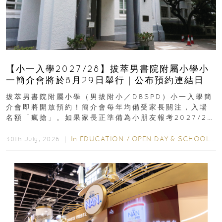
【小一入學2027/28】拔萃男書院附屬小學小
一簡介會將於8月29日舉行｜公布預約連結日期
｜更設有網上重溫
拔萃男書院附屬小學（男拔附小／DBSPD）小一入學簡
介會即將開放預約！簡介會每年均備受家長關注，入場
名額「瘋搶」。如果家長正準備為小朋友報考2027/28
學年小一，想...
In
EDUCATION
/
OPEN DAY & SCHOOL EVENTS
30th July, 2026 ｜