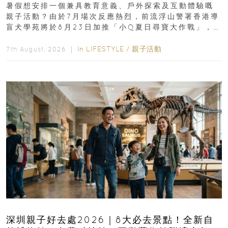
組免費名額
暑假想安排一個兼具教育意義、戶外探索及互動體驗嘅
親子活動？由於7月場次反應熱烈，前流浮山警署香港導
盲犬學苑將於8月23日加推「小Q夏日尋寶大作戰」，家
長與小朋友可以走進前流浮山警署...
In
LIFESTYLE
/
親子活動
7th August, 2026 ｜
深圳親子好去處2026｜8大必去景點！全新自