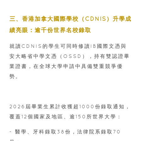
三、香港加拿大國際學校（CDNIS）升學成
績亮眼：逾千份世界名校錄取
就讀CDNIS的學生可同時修讀IB國際文憑與
安大略省中學文憑（OSSD），持有雙認證畢
業證書，在全球大學申請中具備雙重競爭優
勢。
2026屆畢業生累計收獲超1000份錄取通知，
覆蓋12個國家及地區、逾150所世界大學：
- 醫學、牙科錄取38份，法律院系錄取70