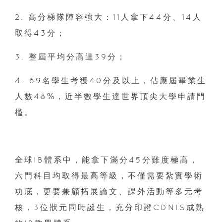
2. 高分梯隊陣容強大：11人拿下44分、14人
取得43分；
3. 整屆平均分高達39分；
4. 69名學生考獲40分及以上，佔應屆畢業生
人數48%，近半數學生達世界頂尖大學申請門
檻。
全球IB體系中，能拿下滿分45分難度極高，
六門科目均取得最高等級，不僅需要紮實學術
功底，更要兼顧拓展論文、課外活動等多元考
核，3位狀元同時誕生，充分印證CDNIS成熟