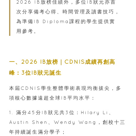
2026 IB放榜佳績外，多位IB狀元亦首
次分享備考心得、時間管理及讀書技巧，
為準備IB Diploma課程的學生提供實
用參考。
一、2026 IB放榜｜CDNIS成績再創高
峰：3位IB狀元誕生
本屆CDNIS學生整體學術表現均衡拔尖，多
項核心數據遠超全球IB平均水平：
1. 滿分45分IB狀元共3位：Hilary Li、
Austin Shen、Wendy Wang，創校十三
年持續誕生滿分學子；