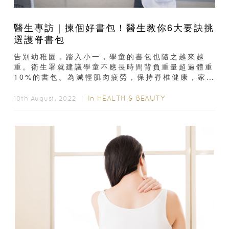
醫生專訪｜揀個好書包！醫生教你6大要訣挑
選護脊書包
告別幼稚園，踏入小一，學童的書包也隨之越來越
重。衛生署就建議學童不應長時間背負重量超過體重
10%的書包。為減輕肌肉疲勞，保持脊椎健康，家長
們也會為孩子選購護脊書包，來減輕壓力...
In
HEALTH & BEAUTY
10th August, 2022 ｜