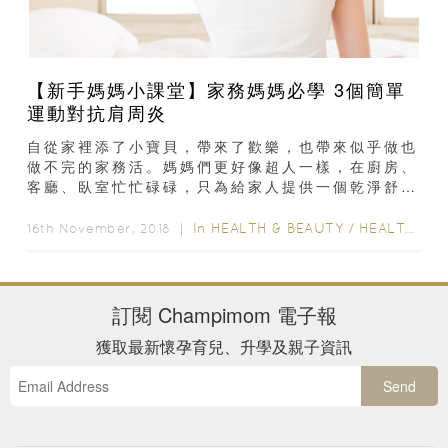
【新手媽媽小課堂】家務媽媽必學 3個簡單
運動對抗肩周炎
自從家裡添了小寶貝，帶來了歡樂，也帶來似乎做也
做不完的家務活。媽媽們更好像超人一樣，在廚房、
客廳、臥室忙忙碌碌，只為給家人提供一個乾淨舒適
的環境。但長時間舉高手做家務，肩周炎(五十肩)便
找上門...
In
HEALTH & BEAUTY
/
HEALTH CARE
16th November, 2018 ｜
訂閱
Champimom
電子報
獲取最新懷孕育兒、升學及親子資訊
Send