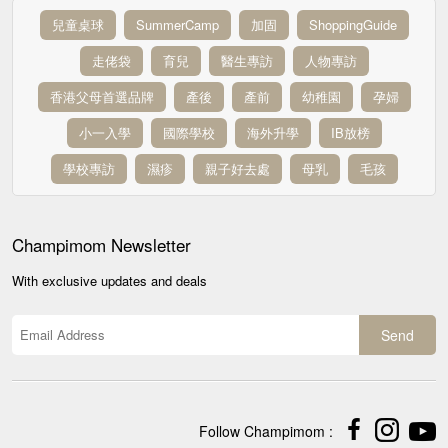
兒童桌球
SummerCamp
加固
ShoppingGuide
走佬袋
育兒
醫生專訪
人物專訪
香港父母首選品牌
產後
產前
幼稚園
孕婦
小一入學
國際學校
海外升學
IB放榜
學校專訪
濕疹
親子好去處
母乳
毛孩
Champimom
Newsletter
With exclusive updates and deals
Send
Follow Champimom :