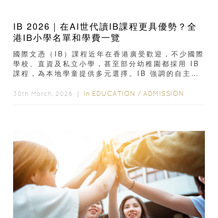
IB 2026｜在AI世代讀IB課程更具優勢？全
港IB小學名單和學費一覽
國際文憑（IB）課程近年在香港廣受歡迎，不少國際
學校、直資及私立小學，甚至部分幼稚園都採用 IB
課程，為本地學童提供多元選擇。IB 強調的自主學
習、批判思維和跨學科能力，與 AI...
In
EDUCATION
/
ADMISSION
30th March, 2026 ｜