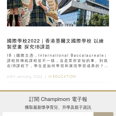
國際學校2022｜香港墨爾文國際學校 以繪
製壁畫 探究IB課題
IB（國際文憑，International Baccalaureate）
課程與傳統課程並不一樣，這是眾所皆知的事。到底
在IB課程下，學生是如何學習和展現學習成果的？看
看香港墨爾文國際學校的最新動態...
In
EDUCATION
24th January, 2022 ｜
訂閱
Champimom
電子報
獲取最新懷孕育兒、升學及親子資訊