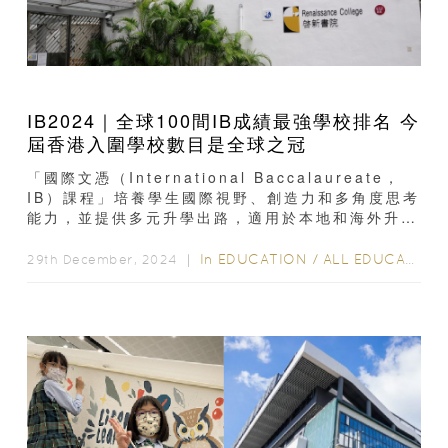
IB2024｜全球100間IB成績最強學校排名 今
屆香港入圍學校數目是全球之冠
「國際文憑（International Baccalaureate，
IB）課程」培養學生國際視野、創造力和多角度思考
能力，並提供多元升學出路，適用於本地和海外升
學。今年共有21間香港IB學校入圍全球百大IB成績
最強學校排行榜，香港入圍學校數目是全球之冠，多
In
EDUCATION
/
ALL EDUCATION
29th December, 2024 ｜
間學校新上榜打入全百大，頭兩名IB學校與去年一
樣。2024年IB全球百大成績最佳學校 今屆香港入圍
學校數目是全...