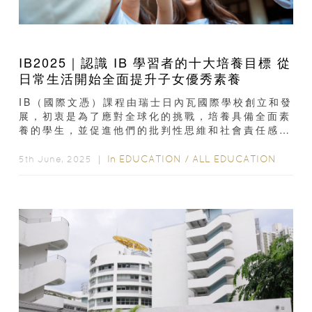
IB2025｜認識 IB 學習者的十大培養目標 從
日常生活開始全面提升子女優秀素養
IB（國際文憑）課程由瑞士日內瓦國際學校創立和發
展，初衷是為了應對全球化的挑戰，培養具備全面素
養的學生，並促進他們的批判性思維和社會責任感，
成為有國際視野和積極貢獻社會的世界公民...
In
EDUCATION
/
ALL EDUCATION
5th June, 2025 ｜