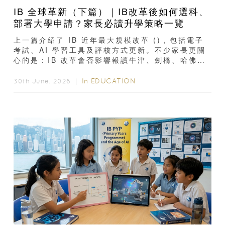
IB 全球革新（下篇）｜IB改革後如何選科、
部署大學申請？家長必讀升學策略一覽
上一篇介紹了 IB 近年最大規模改革 ()，包括電子
考試、AI 學習工具及評核方式更新。不少家長更關
心的是：IB 改革會否影響報讀牛津、劍橋、哈佛等
世界名校？選科是否...
In
EDUCATION
30th June, 2026 ｜