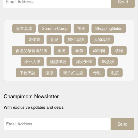
Send
兒童桌球
SummerCamp
加固
ShoppingGuide
走佬袋
育兒
醫生專訪
人物專訪
香港父母首選品牌
產後
產前
幼稚園
孕婦
小一入學
國際學校
海外升學
IB放榜
學校專訪
濕疹
親子好去處
母乳
毛孩
Champimom
Newsletter
With exclusive updates and deals
Send