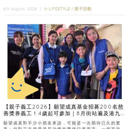
好去處！暑假唔想再行商場...
In
LIFESTYLE
/
親子活動
6th August, 2026 ｜
【親子義工2026】願望成真基金招募200名慈
善獎券義工！4歲起可參加｜8月街站遍及港九
新界
願望成真對不少小朋友來說，可能是一次期待已久的驚
喜；但對正在接受漫長治療的重病兒童而言，一個等待