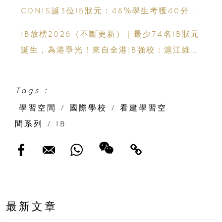
CDNIS誕3位IB狀元：48%學生考獲40分以
上、公開滿分學霸6個備考心得
IB放榜2026（不斷更新）｜最少74名IB狀元
誕生，為港爭光！來自全港IB強校：滬江維多
利亞學校、英基學校協會、香港加拿大國際學
校、拔萃男書院、聖保羅男女中學、聖士提反
Tags :
書院、保良局蔡繼有學校、保良局顏寶鈴書
學習空間
/
國際學校
/
看建學習空
院、新加坡國際學校、弘立書院、墨爾文國際
間系列
/
IB
學校和德瑞國際學校
最新文章