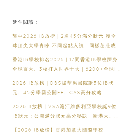
延伸閱讀 :
耀中2026 IB放榜｜2名45分滿分狀元 獲全
球頂尖大學青睞 不同起點入讀 同樣茁壯成
長 走向世界舞台
香港IB學校排名2026｜17間香港IB學校躋身
全球百大、3校打入世界十大｜6200+全球IB
學校、IB課程、IBDP完整攻略
2026 IB放榜｜DBS拔萃男書院誕5位IB狀
元、45分學霸公開EE、CAS高分攻略
2026IB放榜｜VSA滬江維多利亞學校誕9位
IB狀元：公開滿分狀元高分秘訣｜衝港大、帝
國理工必看
【2026 IB放榜】香港加拿大國際學校