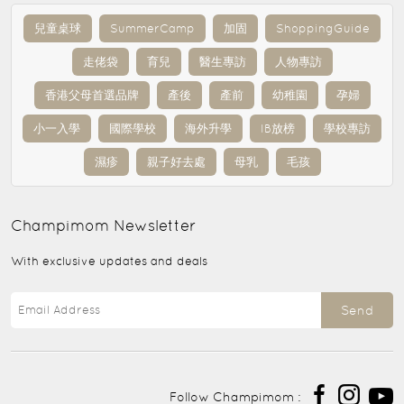
兒童桌球
SummerCamp
加固
ShoppingGuide
走佬袋
育兒
醫生專訪
人物專訪
香港父母首選品牌
產後
產前
幼稚園
孕婦
小一入學
國際學校
海外升學
IB放榜
學校專訪
濕疹
親子好去處
母乳
毛孩
Champimom
Newsletter
With exclusive updates and deals
Send
Follow Champimom :