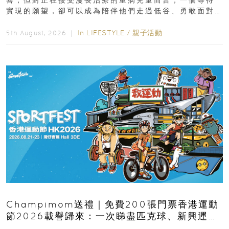
實現的願望，卻可以成為陪伴他們走過低谷、勇敢面對
逆境的重要力量。▲ 願...
In
LIFESTYLE
/
親子活動
5th August, 2026 ｜
Champimom送禮｜免費200張門票香港運動
節2026載譽歸來：一次睇盡匹克球、新興運
動、街舞比賽＋逾百運動品牌展覽