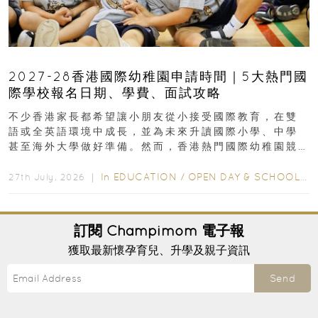
2027-28香港國際幼稚園申請時間｜5大熱門國
際學校報名日期、學費、面試攻略
不少香港家長都希望讓小朋友從小接受國際教育，在雙
語或全英語環境中成長，並為未來升讀國際小學、中學
甚至海外大學做好準備。然而，香港熱門國際幼稚園競
爭激烈，大部分學校會於入學前約一年開始接受申請...
In
EDUCATION
/
OPEN DAY & SCHOOL EVENTS
27th July, 2026 ｜
訂閱
Champimom
電子報
獲取最新懷孕育兒、升學及親子資訊
Send