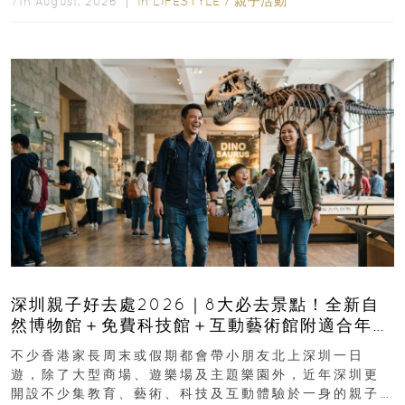
In
LIFESTYLE
/
親子活動
7th August, 2026 ｜
深圳親子好去處2026｜8大必去景點！全新自
然博物館＋免費科技館＋互動藝術館附適合年
齡、交通、門票、開放時間
不少香港家長周末或假期都會帶小朋友北上深圳一日
遊，除了大型商場、遊樂場及主題樂園外，近年深圳更
開設不少集教育、藝術、科技及互動體驗於一身的親子