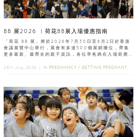
BB 展2026 ︳荷花BB展入場優惠指南
「荷花 BB 展」將於2026年7月30日至8月2日於香港
會議展覽中心舉行，展會有多達500個展銷攤位，齊集
更多最新、最齊全的親子資訊，各位準爸媽在入場前應
先閱讀購物指南...
In
PREGNANCY
/
GETTING PREGNANT
/
P
28th July, 2026 ｜