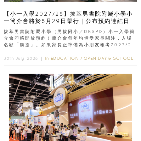
【小一入學2027/28】拔萃男書院附屬小學小
一簡介會將於8月29日舉行｜公布預約連結日期
｜更設有網上重溫
拔萃男書院附屬小學（男拔附小／DBSPD）小一入學簡
介會即將開放預約！簡介會每年均備受家長關注，入場
名額「瘋搶」。如果家長正準備為小朋友報考2027/28
學年小一，想...
In
EDUCATION
/
OPEN DAY & SCHOOL EVENTS
30th July, 2026 ｜