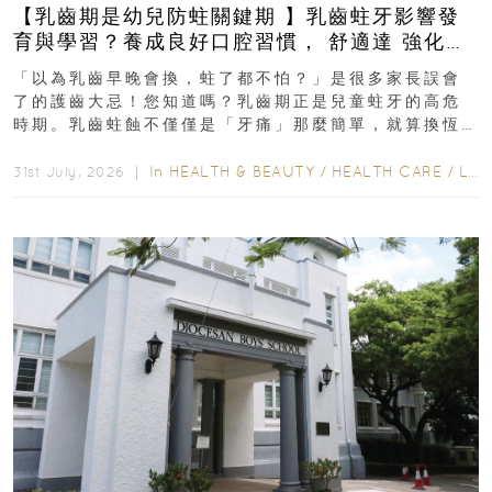
【乳齒期是幼兒防蛀關鍵期 】乳齒蛀牙影響發
育與學習？養成良好口腔習慣， 舒適達 強化琺
瑯質 兒童牙膏防護指南
「以為乳齒早晚會換，蛀了都不怕？」是很多家長誤會
了的護齒大忌！您知道嗎？乳齒期正是兒童蛀牙的高危
時期。乳齒蛀蝕不僅僅是「牙痛」那麼簡單，就算換恆
齒也有影響！後果將如骨牌效應般...
In
HEALTH & BEAUTY
/
HEALTH CARE
/
LIFESTYLE
31st July, 2026 ｜