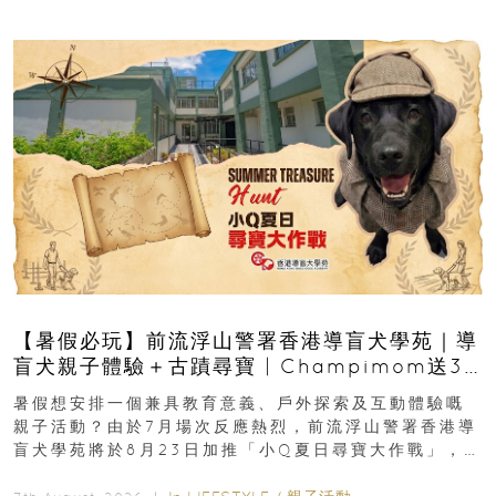
【暑假必玩】前流浮山警署香港導盲犬學苑｜導
盲犬親子體驗＋古蹟尋寶 | Champimom送3
組免費名額
暑假想安排一個兼具教育意義、戶外探索及互動體驗嘅
親子活動？由於7月場次反應熱烈，前流浮山警署香港導
盲犬學苑將於8月23日加推「小Q夏日尋寶大作戰」，家
長與小朋友可以走進前流浮山警署...