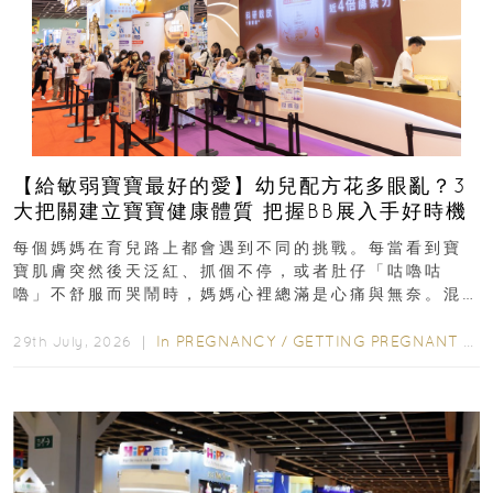
【給敏弱寶寶最好的愛】幼兒配方花多眼亂？3
大把關建立寶寶健康體質 把握BB展入手好時機
每個媽媽在育兒路上都會遇到不同的挑戰。每當看到寶
寶肌膚突然後天泛紅、抓個不停，或者肚仔「咕嚕咕
嚕」不舒服而哭鬧時，媽媽心裡總滿是心痛與無奈。混
合餵養揀奶粉？選擇幼兒配...
In
PREGNANCY
/
GETTING PREGNANT
/
P
29th July, 2026 ｜