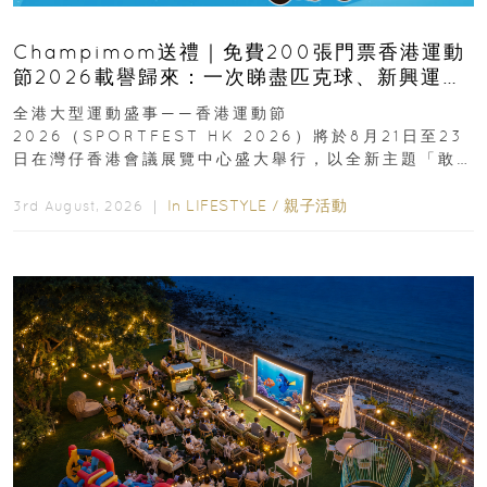
Champimom送禮｜免費200張門票香港運動
節2026載譽歸來：一次睇盡匹克球、新興運
動、街舞比賽＋逾百運動品牌展覽
全港大型運動盛事——香港運動節
2026（SPORTFEST HK 2026）將於8月21日至23
日在灣仔香港會議展覽中心盛大舉行，以全新主題「敢
運動大排檔」登場，集合...
In
LIFESTYLE
/
親子活動
3rd August, 2026 ｜