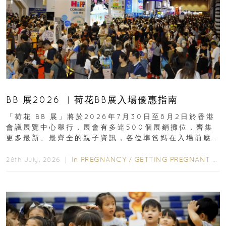
BB 展2026 ︳荷花BB展入場優惠指南
「荷花 BB 展」將於2026年7月30日至8月2日於香港
會議展覽中心舉行，展會有多達500個展銷攤位，齊集
更多最新、最齊全的親子資訊，各位準爸媽在入場前應
先閱讀購物指南...
In
PREGNANCY
/
GETTING PREGNANT
/
P
28th July, 2026 ｜