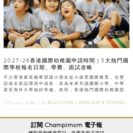
2027-28香港國際幼稚園申請時間｜5大熱門國
際學校報名日期、學費、面試攻略
不少香港家長都希望讓小朋友從小接受國際教育，在雙
語或全英語環境中成長，並為未來升讀國際小學、中學
甚至海外大學做好準備。然而，香港熱門國際幼稚園競
爭激烈，大部分學校會於入學前約一年開始接受申請...
In
EDUCATION
/
OPEN DAY & SCHOOL EVENTS
27th July, 2026 ｜
訂閱
Champimom
電子報