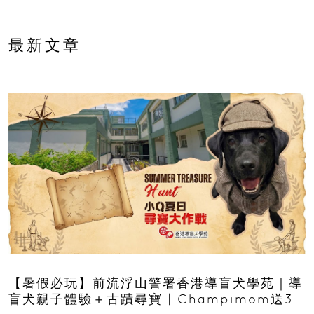
最新文章
【暑假必玩】前流浮山警署香港導盲犬學苑｜導
盲犬親子體驗＋古蹟尋寶 | Champimom送3