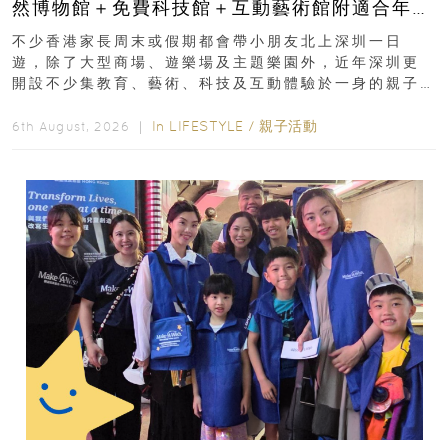
然博物館＋免費科技館＋互動藝術館附適合年
齡、交通、門票、開放時間
不少香港家長周末或假期都會帶小朋友北上深圳一日
遊，除了大型商場、遊樂場及主題樂園外，近年深圳更
開設不少集教育、藝術、科技及互動體驗於一身的親子
好去處！暑假唔想再行商場...
In
LIFESTYLE
/
親子活動
6th August, 2026 ｜