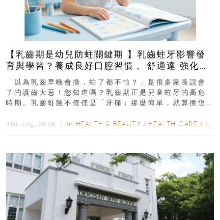
【乳齒期是幼兒防蛀關鍵期 】乳齒蛀牙影響發
育與學習？養成良好口腔習慣， 舒適達 強化琺
瑯質 兒童牙膏防護指南
「以為乳齒早晚會換，蛀了都不怕？」是很多家長誤會
了的護齒大忌！您知道嗎？乳齒期正是兒童蛀牙的高危
時期。乳齒蛀蝕不僅僅是「牙痛」那麼簡單，就算換恆
齒也有影響！後果將如骨牌效應般...
In
HEALTH & BEAUTY
/
HEALTH CARE
/
LIFESTYLE
31st July, 2026 ｜