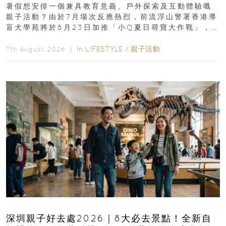
組免費名額
暑假想安排一個兼具教育意義、戶外探索及互動體驗嘅
親子活動？由於7月場次反應熱烈，前流浮山警署香港導
盲犬學苑將於8月23日加推「小Q夏日尋寶大作戰」，家
長與小朋友可以走進前流浮山警署...
In
LIFESTYLE
/
親子活動
7th August, 2026 ｜
深圳親子好去處2026｜8大必去景點！全新自