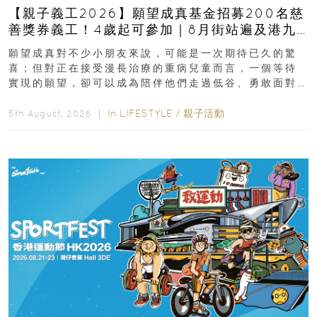
【親子義工2026】願望成真基金招募200名慈
善獎券義工！4歲起可參加｜8月街站遍及港九
新界
願望成真對不少小朋友來說，可能是一次期待已久的驚
喜；但對正在接受漫長治療的重病兒童而言，一個等待
實現的願望，卻可以成為陪伴他們走過低谷、勇敢面對
逆境的重要力量。▲ 願...
In
LIFESTYLE
/
親子活動
5th August, 2026 ｜