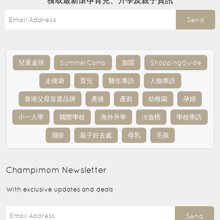
獲取最新懷孕育兒、升學及親子資訊
Send
兒童桌球
SummerCamp
加固
ShoppingGuide
走佬袋
育兒
醫生專訪
人物專訪
香港父母首選品牌
產後
產前
幼稚園
孕婦
小一入學
國際學校
海外升學
IB放榜
學校專訪
濕疹
親子好去處
母乳
毛孩
Champimom
Newsletter
With exclusive updates and deals
Send