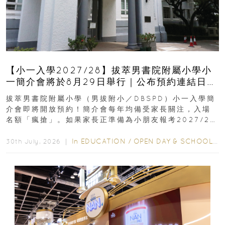
【小一入學2027/28】拔萃男書院附屬小學小
一簡介會將於8月29日舉行｜公布預約連結日期
｜更設有網上重溫
拔萃男書院附屬小學（男拔附小／DBSPD）小一入學簡
介會即將開放預約！簡介會每年均備受家長關注，入場
名額「瘋搶」。如果家長正準備為小朋友報考2027/28
學年小一，想...
In
EDUCATION
/
OPEN DAY & SCHOOL EVENTS
30th July, 2026 ｜