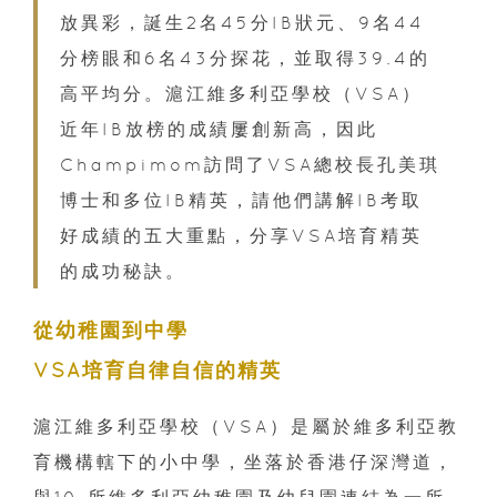
放異彩，誕生2名45分IB狀元、9名44
分榜眼和6名43分探花，並取得39.4的
高平均分。滬江維多利亞學校（VSA）
近年IB放榜的成績屢創新高，因此
Champimom訪問了VSA總校長孔美琪
博士和多位IB精英，請他們講解IB考取
好成績的五大重點，分享VSA培育精英
的成功秘訣。
從幼稚園到中學
VSA培育自律自信的精英
滬江維多利亞學校（VSA）是屬於維多利亞教
育機構轄下的小中學，坐落於香港仔深灣道，