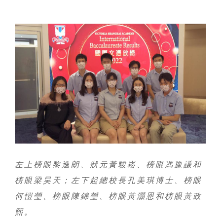
左上榜眼黎逸朗、狀元黃駿崧、榜眼馮豫謙和
榜眼梁昊天；左下起總校長孔美琪博士、榜眼
何愷瑩、榜眼陳錦瑩、榜眼黃灝恩和榜眼黃政
熙。