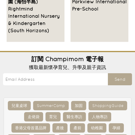
園 (海怡半島)
Parkview International
Rightmind
Pre-School
International Nursery
& Kindergarten
(South Horizons)
訂閱
Champimom
電子報
獲取最新懷孕育兒、升學及親子資訊
Send
兒童桌球
SummerCamp
加固
ShoppingGuide
走佬袋
育兒
醫生專訪
人物專訪
香港父母首選品牌
產後
產前
幼稚園
孕婦