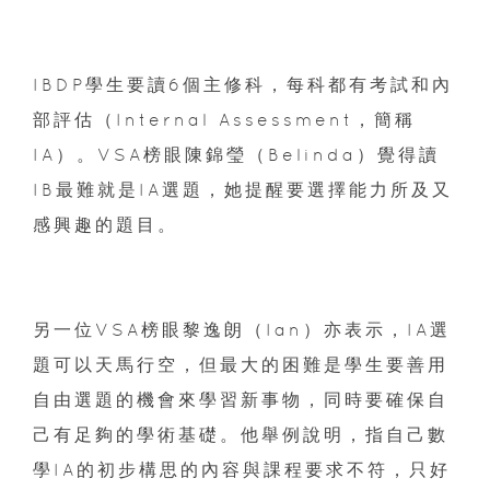
IBDP學生要讀6個主修科，每科都有考試和內
部評估（Internal Assessment，簡稱
IA）。VSA榜眼陳錦瑩（Belinda）覺得讀
IB最難就是IA選題，她提醒要選擇能力所及又
感興趣的題目。
另一位VSA榜眼黎逸朗（Ian）亦表示，IA選
題可以天馬行空，但最大的困難是學生要善用
自由選題的機會來學習新事物，同時要確保自
己有足夠的學術基礎。他舉例說明，指自己數
學IA的初步構思的內容與課程要求不符，只好