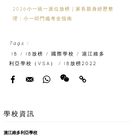
上、公開滿分學霸6個備考心得
2026小一統一派位放榜｜家長親身經歷整
理：小一叩門備考全指南
Tags :
IB
/
IB放榜
/
國際學校
/
滬江維多
利亞學校（VSA）
/
IB放榜2022
學校資訊
滬江維多利亞學校