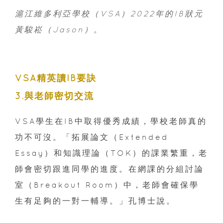
滬江維多利亞學校（VSA）2022年的IB狀元
黃駿崧（Jason）。
VSA精英讀IB要訣
3.與老師密切交流
VSA學生在IB中取得優秀成績，學校老師真的
功不可沒。「拓展論文（Extended
Essay）和知識理論（TOK）的課業繁重，老
師會密切跟進同學的進度。在網課的分組討論
室（Breakout Room）中，老師會確保學
生有足夠的一對一輔導。」孔博士說。