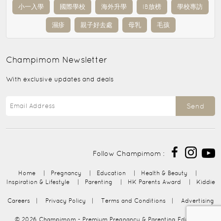
小一入學
國際學校
海外升學
IB放榜
學校專訪
濕疹
親子好去處
母乳
毛孩
Champimom
Newsletter
With exclusive updates and deals
Send
Follow Champimom :
Home
|
Pregnancy
|
Education
|
Health & Beauty
|
Inspiration & Lifestyle
|
Parenting
|
HK Parents Award
|
Kiddie
Careers
|
Privacy Policy
|
Terms and Conditions
|
Advertising
© 2026
Champimom
- Premium Pregnancy & Parenting Education