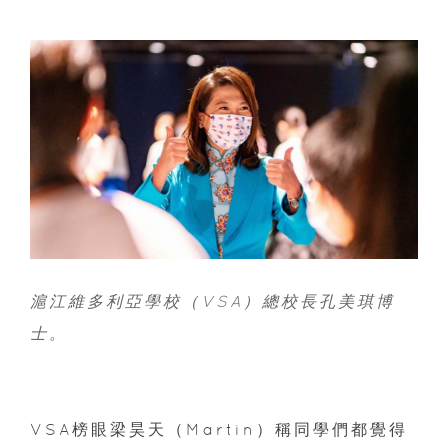
滬江維多利亞學校（VSA）總校長孔美琪博
士。
VSA榜眼梁昊天（Martin）稱同學們都覺得