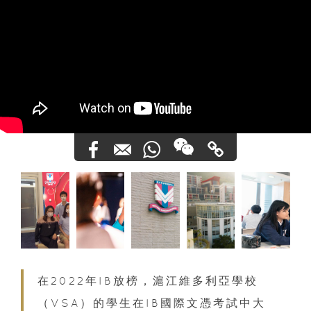
在2022年IB放榜，滬江維多利亞學校
（VSA）的學生在IB國際文憑考試中大