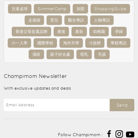
兒童桌球
SummerCamp
加固
ShoppingGuide
走佬袋
育兒
醫生專訪
人物專訪
香港父母首選品牌
產後
產前
幼稚園
孕婦
小一入學
國際學校
海外升學
IB放榜
學校專訪
濕疹
親子好去處
母乳
毛孩
Champimom
Newsletter
With exclusive updates and deals
Send
Follow Champimom :