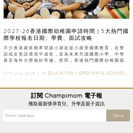
2027-28香港國際幼稚園申請時間｜5大熱門國
際學校報名日期、學費、面試攻略
不少香港家長都希望讓小朋友從小接受國際教育，在雙
語或全英語環境中成長，並為未來升讀國際小學、中學
甚至海外大學做好準備。然而，香港熱門國際幼稚園競
爭激烈，大部分學校會於入學前約一年開始接受申請...
In
EDUCATION
/
OPEN DAY & SCHOOL EVENTS
27th July, 2026 ｜
訂閱
Champimom
電子報
獲取最新懷孕育兒、升學及親子資訊
Send