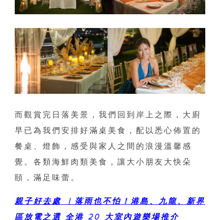
而觀賞完日落美景，我們回到岸上之際，大廚
早已為我們安排好滿桌美食，配以悉心佈置的
餐桌、燈飾，感受與家人之間的浪漫溫馨感
覺。各類海鮮肉類美食，讓大小朋友大快朵
頤，滿足味蕾。
親子好去處 ︳落雨也不怕！港島、九龍、新界
區放電之選 全港 20 大室內遊樂場推介