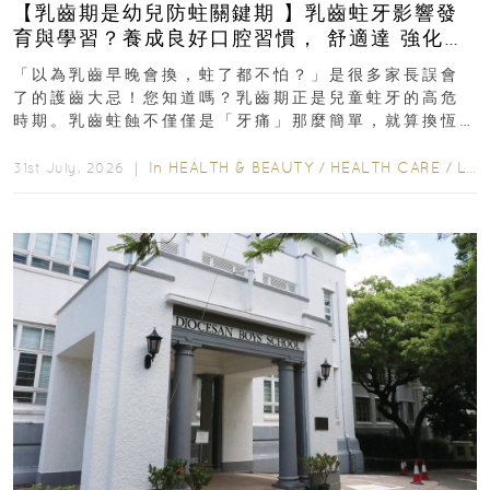
【乳齒期是幼兒防蛀關鍵期 】乳齒蛀牙影響發
育與學習？養成良好口腔習慣， 舒適達 強化琺
瑯質 兒童牙膏防護指南
「以為乳齒早晚會換，蛀了都不怕？」是很多家長誤會
了的護齒大忌！您知道嗎？乳齒期正是兒童蛀牙的高危
時期。乳齒蛀蝕不僅僅是「牙痛」那麼簡單，就算換恆
齒也有影響！後果將如骨牌效應般...
In
HEALTH & BEAUTY
/
HEALTH CARE
/
LIFESTYLE
31st July, 2026 ｜