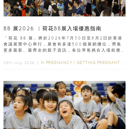
BB 展2026 ︳荷花BB展入場優惠指南
「荷花 BB 展」將於2026年7月30日至8月2日於香港
會議展覽中心舉行，展會有多達500個展銷攤位，齊集
更多最新、最齊全的親子資訊，各位準爸媽在入場前應
先閱讀購物指南...
In
PREGNANCY
/
GETTING PREGNANT
/
P
28th July, 2026 ｜