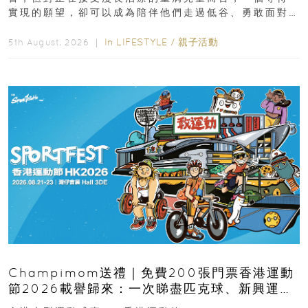
實現的願望，卻可以成為陪伴他們走過低谷、勇敢面對
逆境的重要力量。▲ 願...
In
LIFESTYLE
/
親子活動
5th August, 2026 ｜
Champimom送禮｜免費200張門票香港運動
節2026載譽歸來：一次睇盡匹克球、新興運
動、街舞比賽＋逾百運動品牌展覽