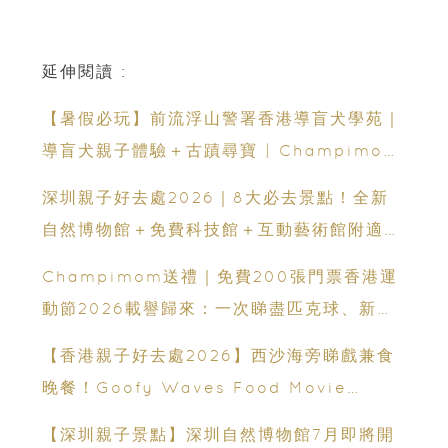
延伸閱讀 :
【暑假必玩】前流浮山警署香港導盲犬學苑｜
導盲犬親子體驗＋古蹟尋寶 | Champimom
送3組免費名額
深圳親子好去處2026｜8大必去景點！全新
自然博物館＋免費科技館＋互動藝術館附適合
年齡、交通、門票、開放時間
Champimom送禮｜免費200張門票香港運
動節2026載譽歸來：一次睇盡匹克球、新興
運動、街舞比賽＋逾百運動品牌展覽
【香港親子好去處2026】西沙海旁睇戲兼食
晚餐！Goofy Waves Food Movie
Night 戶外影院逢週末登場
【深圳親子景點】深圳自然博物館7月即將開