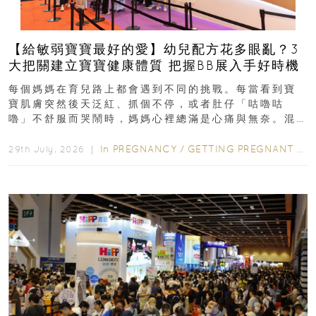
【給敏弱寶寶最好的愛】幼兒配方花多眼亂？3
大把關建立寶寶健康體質 把握BB展入手好時機
每個媽媽在育兒路上都會遇到不同的挑戰。每當看到寶
寶肌膚突然後天泛紅、抓個不停，或者肚仔「咕嚕咕
嚕」不舒服而哭鬧時，媽媽心裡總滿是心痛與無奈。混
合餵養揀奶粉？選擇幼兒配...
In
PREGNANCY
/
GETTING PREGNANT
/
P
29th July, 2026 ｜