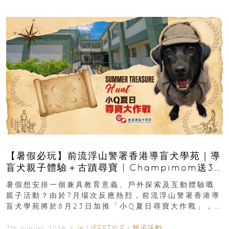
【暑假必玩】前流浮山警署香港導盲犬學苑｜導
盲犬親子體驗＋古蹟尋寶 | Champimom送3
組免費名額
暑假想安排一個兼具教育意義、戶外探索及互動體驗嘅
親子活動？由於7月場次反應熱烈，前流浮山警署香港導
盲犬學苑將於8月23日加推「小Q夏日尋寶大作戰」，家
長與小朋友可以走進前流浮山警署...
In
LIFESTYLE
/
親子活動
7th August, 2026 ｜