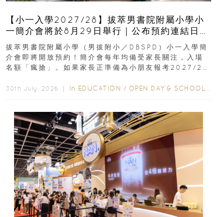
【小一入學2027/28】拔萃男書院附屬小學小
一簡介會將於8月29日舉行｜公布預約連結日期
｜更設有網上重溫
拔萃男書院附屬小學（男拔附小／DBSPD）小一入學簡
介會即將開放預約！簡介會每年均備受家長關注，入場
名額「瘋搶」。如果家長正準備為小朋友報考2027/28
學年小一，想...
In
EDUCATION
/
OPEN DAY & SCHOOL EVENTS
30th July, 2026 ｜