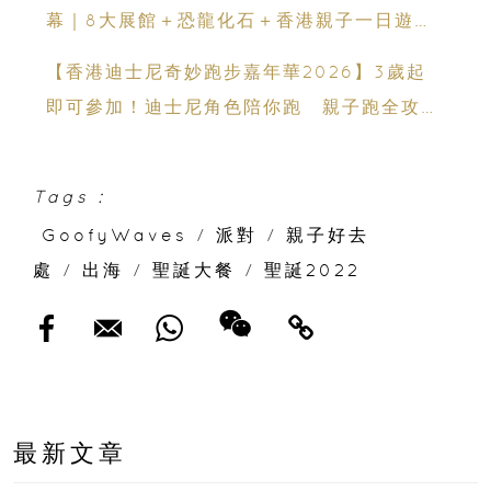
幕｜8大展館＋恐龍化石＋香港親子一日遊推
薦
【香港迪士尼奇妙跑步嘉年華2026】3歲起
即可參加！迪士尼角色陪你跑 親子跑全攻略
＋報名日期＋家長貼士
Tags :
GoofyWaves
/
派對
/
親子好去
處
/
出海
/
聖誕大餐
/
聖誕2022
最新文章