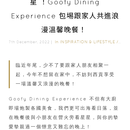
星 ！Goofy Dining
Experience 包埸跟家人共進浪
漫溫馨晚餐！
In
INSPIRATION & LIFESTYLE
/
FAMI
7th December, 2022｜
臨近年尾，少不了要跟家人朋友相聚一
起，今年不想留在家中，不妨到西貢享受
一場溫馨又浪漫的晚餐！
Goofy Dining Experience 不但有大廚
即場炮製各國美食，我們更可出海看日落，並
在晚餐後與小朋友在營火旁看星星，與你的摰
愛摰親過一個愜意又難忘的晚上！