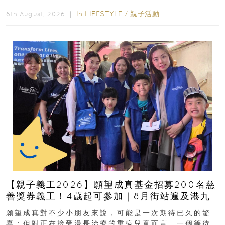
好去處！暑假唔想再行商場...
In
LIFESTYLE
/
親子活動
6th August, 2026 ｜
【親子義工2026】願望成真基金招募200名慈
善獎券義工！4歲起可參加｜8月街站遍及港九
新界
願望成真對不少小朋友來說，可能是一次期待已久的驚
喜；但對正在接受漫長治療的重病兒童而言，一個等待