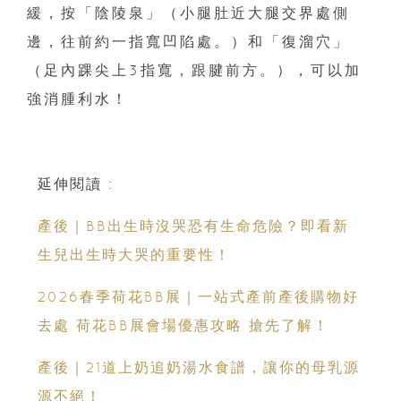
緩，按「陰陵泉」（小腿肚近大腿交界處側
邊，往前約一指寬凹陷處。）和「復溜穴」
（足內踝尖上3指寬，跟腱前方。），可以加
強消腫利水！
延伸閱讀 :
產後｜BB出生時沒哭恐有生命危險？即看新
生兒出生時大哭的重要性！
2026春季荷花BB展｜一站式產前產後購物好
去處 荷花BB展會場優惠攻略 搶先了解！
產後｜21道上奶追奶湯水食譜，讓你的母乳源
源不絕！