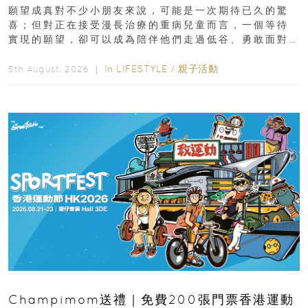
新界
願望成真對不少小朋友來說，可能是一次期待已久的驚
喜；但對正在接受漫長治療的重病兒童而言，一個等待
實現的願望，卻可以成為陪伴他們走過低谷、勇敢面對
逆境的重要力量。▲ 願...
In
LIFESTYLE
/
親子活動
5th August, 2026 ｜
Champimom送禮｜免費200張門票香港運動