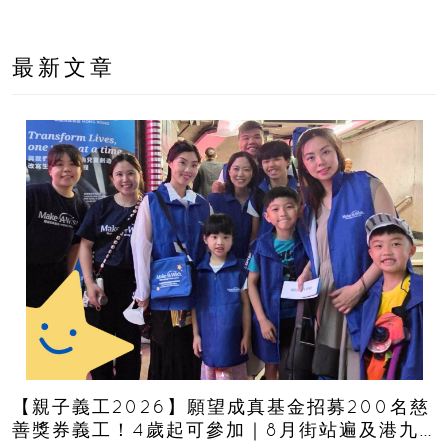
最新文章
【親子義工2026】願望成真基金招募200名慈
善獎券義工！4歲起可參加｜8月街站遍及港九