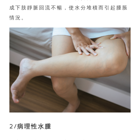
成下肢靜脈回流不暢，使水分堆積而引起腫脹
情況。
2/病理性水腫