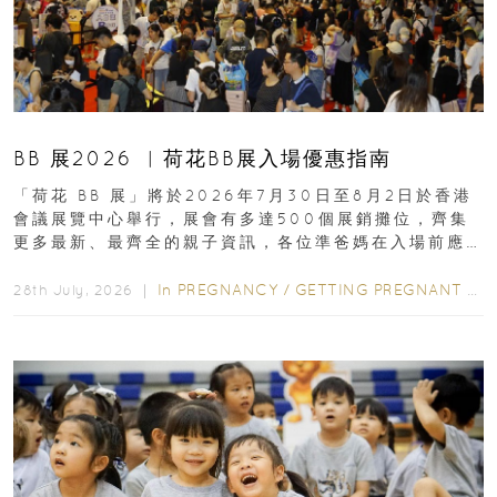
BB 展2026 ︳荷花BB展入場優惠指南
「荷花 BB 展」將於2026年7月30日至8月2日於香港
會議展覽中心舉行，展會有多達500個展銷攤位，齊集
更多最新、最齊全的親子資訊，各位準爸媽在入場前應
先閱讀購物指南...
In
PREGNANCY
/
GETTING PREGNANT
/
P
28th July, 2026 ｜