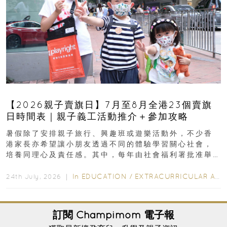
【2026親子賣旗日】7月至8月全港23個賣旗
日時間表｜親子義工活動推介＋參加攻略
暑假除了安排親子旅行、興趣班或遊樂活動外，不少香
港家長亦希望讓小朋友透過不同的體驗學習關心社會，
培養同理心及責任感。其中，每年由社會福利署批准舉
行的小朋友賣旗日小朋友，正是一項既有教育意義...
In
EDUCATION
/
EXTRACURRICULAR ACTIVITIES
24th July, 2026 ｜
訂閱
Champimom
電子報