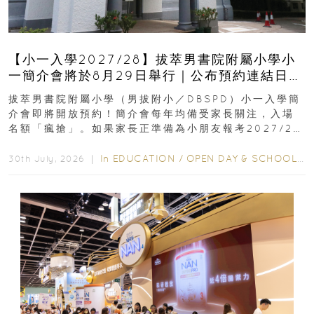
【小一入學2027/28】拔萃男書院附屬小學小
一簡介會將於8月29日舉行｜公布預約連結日期
｜更設有網上重溫
拔萃男書院附屬小學（男拔附小／DBSPD）小一入學簡
介會即將開放預約！簡介會每年均備受家長關注，入場
名額「瘋搶」。如果家長正準備為小朋友報考2027/28
學年小一，想...
In
EDUCATION
/
OPEN DAY & SCHOOL EVENTS
30th July, 2026 ｜