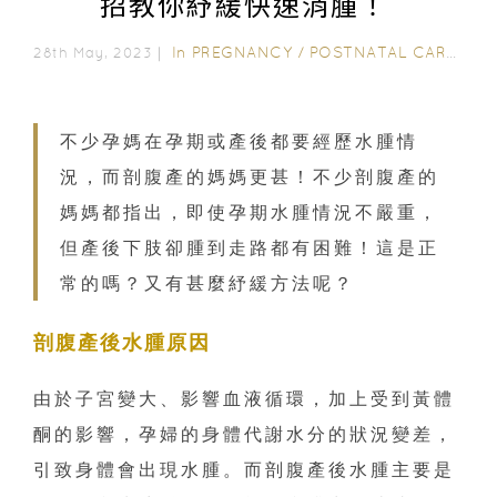
招教你紓緩快速消腫！
In
PREGNANCY
/
POSTNATAL CARE
/
0-
28th May, 2023｜
不少孕媽在孕期或產後都要經歷水腫情
況，而剖腹產的媽媽更甚！不少剖腹產的
媽媽都指出，即使孕期水腫情況不嚴重，
但產後下肢卻腫到走路都有困難！這是正
常的嗎？又有甚麼紓緩方法呢？
剖腹產後水腫原因
由於子宮變大、影響血液循環，加上受到黃體
酮的影響，孕婦的身體代謝水分的狀況變差，
引致身體會出現水腫。而剖腹產後水腫主要是