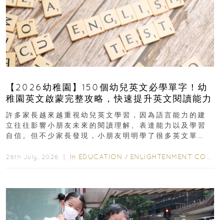
【2026幼稚園】150個幼兒英文必學單字！幼
稚園英文啟蒙完整攻略，快速提升英文閱讀能力
許多家長越來越重視幼兒英文學習，因為語言能力的建
立往往影響小朋友未來的閱讀理解、表達能力以及學習
自信。但不少家長發現，小朋友明明學了很多英文單
字，真正開始閱讀英文故事書時，仍然容易卡住...
In
EDUCATION
/
ENLIGHTENMENT CORNER
26th July, 2026 ｜