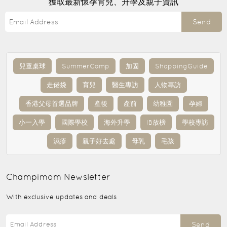
獲取最新懷孕育兒、升學及親子資訊
Send
兒童桌球
SummerCamp
加固
ShoppingGuide
走佬袋
育兒
醫生專訪
人物專訪
香港父母首選品牌
產後
產前
幼稚園
孕婦
小一入學
國際學校
海外升學
IB放榜
學校專訪
濕疹
親子好去處
母乳
毛孩
Champimom
Newsletter
With exclusive updates and deals
Send