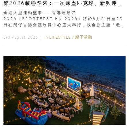
節2026載譽歸來：一次睇盡匹克球、新興運
動、街舞比賽＋逾百運動品牌展覽
全港大型運動盛事——香港運動節
2026（SPORTFEST HK 2026）將於8月21日至23
日在灣仔香港會議展覽中心盛大舉行，以全新主題「敢
運動大排檔」登場，集合...
In
LIFESTYLE
/
親子活動
3rd August, 2026 ｜