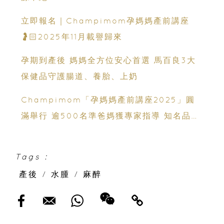
立即報名｜Champimom孕媽媽產前講座
🤰🏻2025年11月載譽歸來
孕期到產後 媽媽全方位安心首選 馬百良3大
保健品守護腸道、養胎、上奶
Champimom「孕媽媽產前講座2025」圓
滿舉行 逾500名準爸媽獲專家指導 知名品牌
助力育兒準備
Tags :
產後
/
水腫
/
麻醉