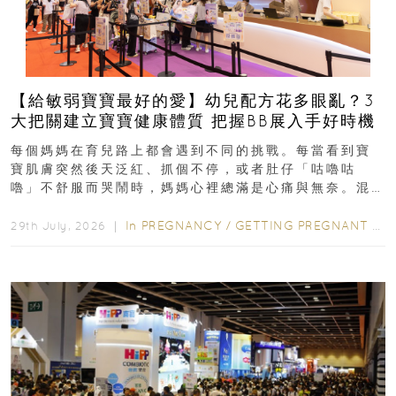
【給敏弱寶寶最好的愛】幼兒配方花多眼亂？3
大把關建立寶寶健康體質 把握BB展入手好時機
每個媽媽在育兒路上都會遇到不同的挑戰。每當看到寶
寶肌膚突然後天泛紅、抓個不停，或者肚仔「咕嚕咕
嚕」不舒服而哭鬧時，媽媽心裡總滿是心痛與無奈。混
合餵養揀奶粉？選擇幼兒配...
In
PREGNANCY
/
GETTING PREGNANT
/
P
29th July, 2026 ｜