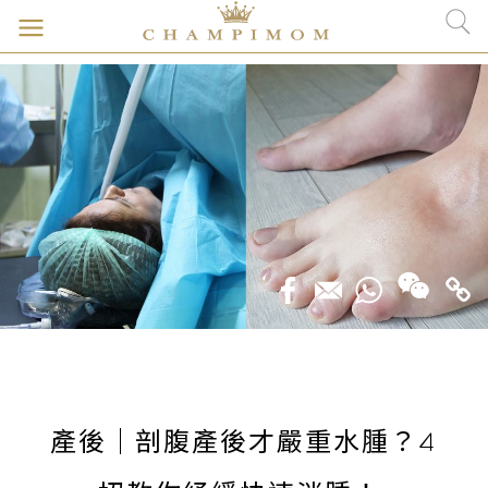
產後｜剖腹產後才嚴重水腫？4