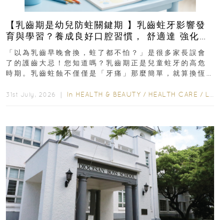
【乳齒期是幼兒防蛀關鍵期 】乳齒蛀牙影響發
育與學習？養成良好口腔習慣， 舒適達 強化琺
瑯質 兒童牙膏防護指南
「以為乳齒早晚會換，蛀了都不怕？」是很多家長誤會
了的護齒大忌！您知道嗎？乳齒期正是兒童蛀牙的高危
時期。乳齒蛀蝕不僅僅是「牙痛」那麼簡單，就算換恆
齒也有影響！後果將如骨牌效應般...
In
HEALTH & BEAUTY
/
HEALTH CARE
/
LIFESTYLE
31st July, 2026 ｜