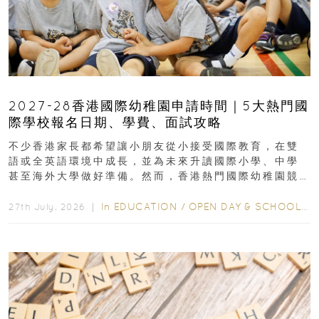
2027-28香港國際幼稚園申請時間｜5大熱門國
際學校報名日期、學費、面試攻略
不少香港家長都希望讓小朋友從小接受國際教育，在雙
語或全英語環境中成長，並為未來升讀國際小學、中學
甚至海外大學做好準備。然而，香港熱門國際幼稚園競
爭激烈，大部分學校會於入學前約一年開始接受申請...
In
EDUCATION
/
OPEN DAY & SCHOOL EVENTS
27th July, 2026 ｜