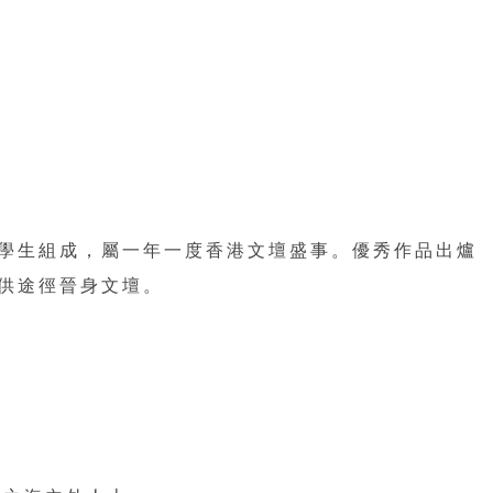
學生組成，屬一年一度香港文壇盛事。優秀作品出爐
提供途徑晉身文壇。