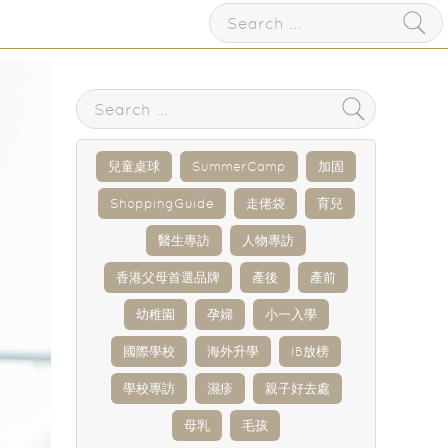
兒童桌球
SummerCamp
加固
ShoppingGuide
走佬袋
育兒
醫生專訪
人物專訪
香港父母首選品牌
產後
產前
幼稚園
孕婦
小一入學
國際學校
海外升學
IB放榜
學校專訪
濕疹
親子好去處
母乳
毛孩