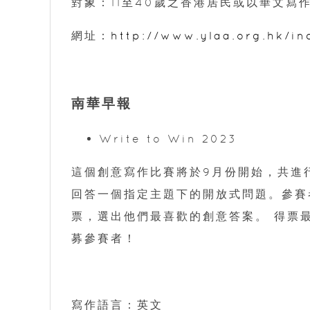
對象：11至40歲之香港居民或以華文寫
網址：
http://www.ylaa.org.hk/in
南華早報
Write to Win 2023
這個創意寫作比賽將於9月份開始，共進
回答一個指定主題下的開放式問題。參賽
票，選出他們最喜歡的創意答案。 得票
募參賽者！
寫作語言：英文