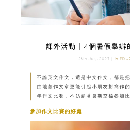
課外活動｜4個暑假舉辦
In
EDU
28th July, 2023｜
不論英文作文，還是中文作文，都是
由地創作文章更能引起小朋友對寫作的
年作文比賽，不妨趁著暑期空檔參加
參加作文比賽的好處