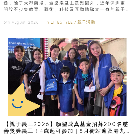
遊，除了大型商場、遊樂場及主題樂園外，近年深圳更
開設不少集教育、藝術、科技及互動體驗於一身的親子
好去處！暑假唔想再行商場...
In
LIFESTYLE
/
親子活動
6th August, 2026 ｜
【親子義工2026】願望成真基金招募200名慈
善獎券義工！4歲起可參加｜8月街站遍及港九