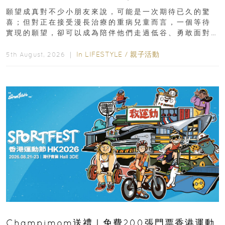
新界
願望成真對不少小朋友來說，可能是一次期待已久的驚
喜；但對正在接受漫長治療的重病兒童而言，一個等待
實現的願望，卻可以成為陪伴他們走過低谷、勇敢面對
逆境的重要力量。▲ 願...
In
LIFESTYLE
/
親子活動
5th August, 2026 ｜
Champimom送禮｜免費200張門票香港運動