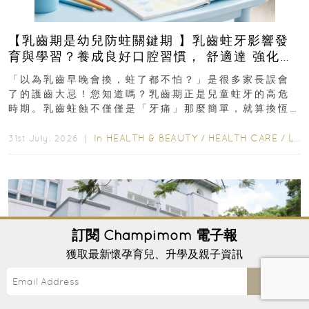
【乳齒期是幼兒防蛀關鍵期 】乳齒蛀牙影響發
育與學習？養成良好口腔習慣， 舒適達 強化琺
瑯質 兒童牙膏防護指南
「以為乳齒早晚會換，蛀了都不怕？」是很多家長誤會
了的護齒大忌！您知道嗎？乳齒期正是兒童蛀牙的高危
時期。乳齒蛀蝕不僅僅是「牙痛」那麼簡單，就算換恆
齒也有影響！後果將如骨牌效應般...
In
HEALTH & BEAUTY
/
HEALTH CARE
/
LIFESTYLE
31st July, 2026 ｜
訂閱
Champimom
電子報
獲取最新懷孕育兒、升學及親子資訊
Send