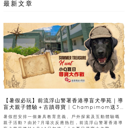
最新文章
【暑假必玩】前流浮山警署香港導盲犬學苑｜導
盲犬親子體驗＋古蹟尋寶 | Champimom送3
組免費名額
暑假想安排一個兼具教育意義、戶外探索及互動體驗嘅
親子活動？由於7月場次反應熱烈，前流浮山警署香港導