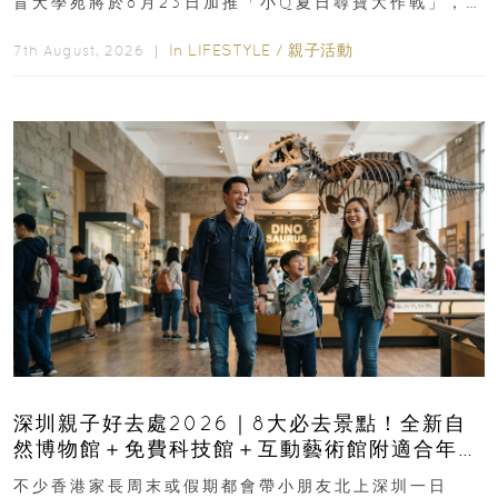
盲犬學苑將於8月23日加推「小Q夏日尋寶大作戰」，家
長與小朋友可以走進前流浮山警署...
In
LIFESTYLE
/
親子活動
7th August, 2026 ｜
深圳親子好去處2026｜8大必去景點！全新自
然博物館＋免費科技館＋互動藝術館附適合年
齡、交通、門票、開放時間
不少香港家長周末或假期都會帶小朋友北上深圳一日