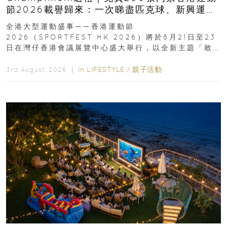
節2026載譽歸來：一次睇盡匹克球、新興運
動、街舞比賽＋逾百運動品牌展覽
全港大型運動盛事——香港運動節
2026（SPORTFEST HK 2026）將於8月21日至23
日在灣仔香港會議展覽中心盛大舉行，以全新主題「敢
運動大排檔」登場，集合...
In
LIFESTYLE
/
親子活動
3rd August, 2026 ｜