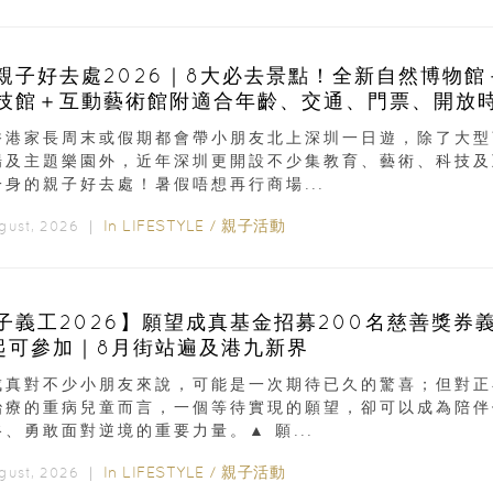
親子好去處2026｜8大必去景點！全新自然博物館
技館＋互動藝術館附適合年齡、交通、門票、開放
香港家長周末或假期都會帶小朋友北上深圳一日遊，除了大型
場及主題樂園外，近年深圳更開設不少集教育、藝術、科技及
一身的親子好去處！暑假唔想再行商場...
In
LIFESTYLE
/
親子活動
ugust, 2026 ｜
子義工2026】願望成真基金招募200名慈善獎券
起可參加｜8月街站遍及港九新界
成真對不少小朋友來說，可能是一次期待已久的驚喜；但對正
治療的重病兒童而言，一個等待實現的願望，卻可以成為陪伴
、勇敢面對逆境的重要力量。▲ 願...
In
LIFESTYLE
/
親子活動
ugust, 2026 ｜