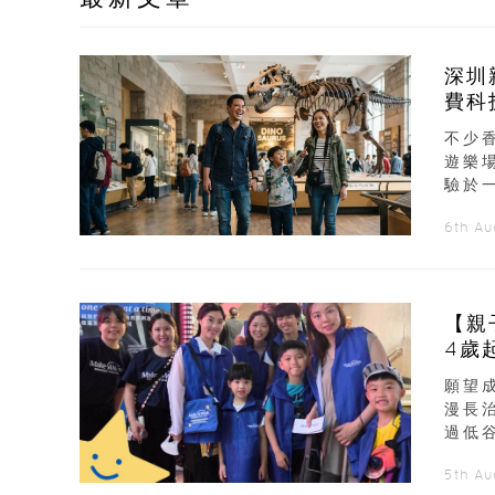
深圳
費科
不少
遊樂
驗於
6th A
【親
4歲
願望
漫長
過低谷
5th A