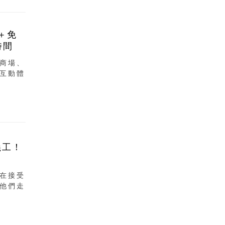
＋免
時間
商場、
互動體
義工！
在接受
他們走