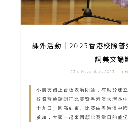
課外活動｜2023香港校際
詞美文誦
In
E
23rd November, 2023｜
小朋友踏上台板表演朗誦，有助於建立
校際普通話朗誦比賽暨粵港澳大灣區
十九日）圓滿結束。比賽由粵港澳中
參加，大家一起來回顧比賽當日的盛