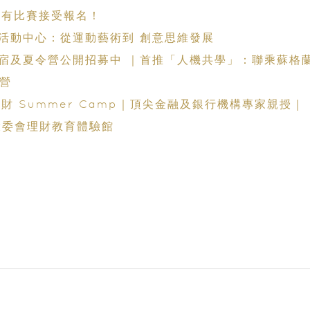
 仍有比賽接受報名！
外活動中心：從運動藝術到 創意思維發展
寄宿及夏令營公開招募中 ｜首推「人機共學」：聯乘蘇格
驗營
財 Summer Camp｜頂尖金融及銀行機構專家親授｜
室｜投委會理財教育體驗館