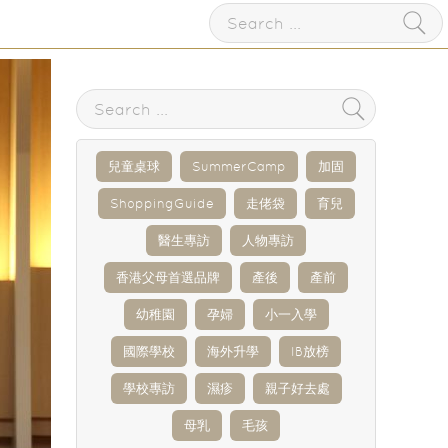
兒童桌球
SummerCamp
加固
ShoppingGuide
走佬袋
育兒
醫生專訪
人物專訪
香港父母首選品牌
產後
產前
幼稚園
孕婦
小一入學
國際學校
海外升學
IB放榜
學校專訪
濕疹
親子好去處
母乳
毛孩