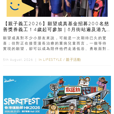
【親子義工2026】願望成真基金招募200名慈
善獎券義工！4歲起可參加｜8月街站遍及港九
新界
願望成真對不少小朋友來說，可能是一次期待已久的驚
喜；但對正在接受漫長治療的重病兒童而言，一個等待
實現的願望，卻可以成為陪伴他們走過低谷、勇敢面對
逆境的重要力量。▲ 願...
In
LIFESTYLE
/
親子活動
5th August, 2026 ｜