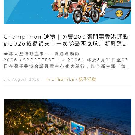
Champimom送禮｜免費200張門票香港運動
節2026載譽歸來：一次睇盡匹克球、新興運
動、街舞比賽＋逾百運動品牌展覽
全港大型運動盛事——香港運動節
2026（SPORTFEST HK 2026）將於8月21日至23
日在灣仔香港會議展覽中心盛大舉行，以全新主題「敢
運動大排檔」登場，集合...
In
LIFESTYLE
/
親子活動
3rd August, 2026 ｜