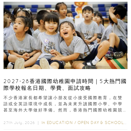
2027-28香港國際幼稚園申請時間｜5大熱門國
際學校報名日期、學費、面試攻略
不少香港家長都希望讓小朋友從小接受國際教育，在雙
語或全英語環境中成長，並為未來升讀國際小學、中學
甚至海外大學做好準備。然而，香港熱門國際幼稚園競
爭激烈，大部分學校會於入學前約一年開始接受申請...
In
EDUCATION
/
OPEN DAY & SCHOOL EVENTS
27th July, 2026 ｜