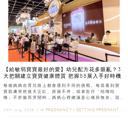
【給敏弱寶寶最好的愛】幼兒配方花多眼亂？3
大把關建立寶寶健康體質 把握BB展入手好時機
每個媽媽在育兒路上都會遇到不同的挑戰。每當看到寶
寶肌膚突然後天泛紅、抓個不停，或者肚仔「咕嚕咕
嚕」不舒服而哭鬧時，媽媽心裡總滿是心痛與無奈。混
合餵養揀奶粉？選擇幼兒配...
In
PREGNANCY
/
GETTING PREGNANT
/
P
29th July, 2026 ｜