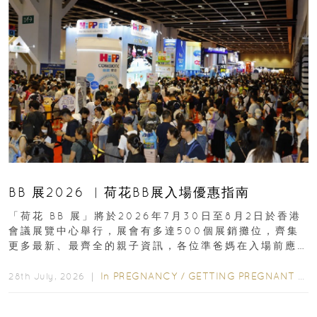
BB 展2026 ︳荷花BB展入場優惠指南
「荷花 BB 展」將於2026年7月30日至8月2日於香港
會議展覽中心舉行，展會有多達500個展銷攤位，齊集
更多最新、最齊全的親子資訊，各位準爸媽在入場前應
先閱讀購物指南...
In
PREGNANCY
/
GETTING PREGNANT
/
P
28th July, 2026 ｜