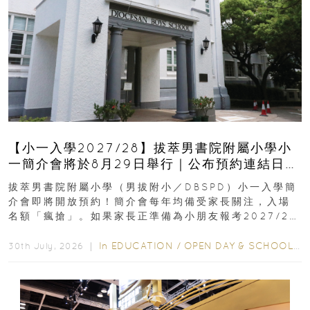
【小一入學2027/28】拔萃男書院附屬小學小
一簡介會將於8月29日舉行｜公布預約連結日期
｜更設有網上重溫
拔萃男書院附屬小學（男拔附小／DBSPD）小一入學簡
介會即將開放預約！簡介會每年均備受家長關注，入場
名額「瘋搶」。如果家長正準備為小朋友報考2027/28
學年小一，想...
In
EDUCATION
/
OPEN DAY & SCHOOL EVENTS
30th July, 2026 ｜