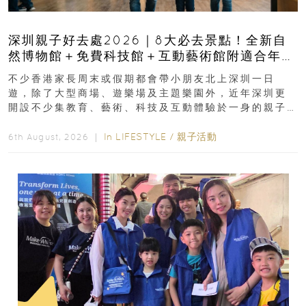
深圳親子好去處2026｜8大必去景點！全新自
然博物館＋免費科技館＋互動藝術館附適合年
齡、交通、門票、開放時間
不少香港家長周末或假期都會帶小朋友北上深圳一日
遊，除了大型商場、遊樂場及主題樂園外，近年深圳更
開設不少集教育、藝術、科技及互動體驗於一身的親子
好去處！暑假唔想再行商場...
In
LIFESTYLE
/
親子活動
6th August, 2026 ｜