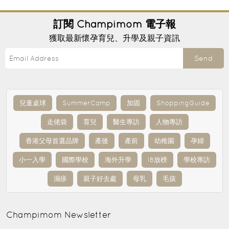
訂閱
Champimom
電子報
獲取最新懷孕育兒、升學及親子資訊
Send
兒童桌球
SummerCamp
加固
ShoppingGuide
走佬袋
育兒
醫生專訪
人物專訪
香港父母首選品牌
產後
產前
幼稚園
孕婦
小一入學
國際學校
海外升學
IB放榜
學校專訪
濕疹
親子好去處
母乳
毛孩
Champimom
Newsletter