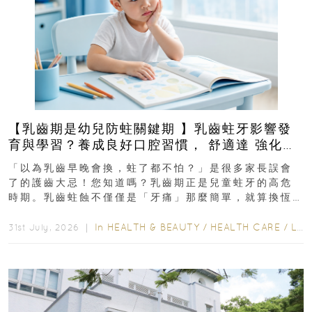
【乳齒期是幼兒防蛀關鍵期 】乳齒蛀牙影響發
育與學習？養成良好口腔習慣， 舒適達 強化琺
瑯質 兒童牙膏防護指南
「以為乳齒早晚會換，蛀了都不怕？」是很多家長誤會
了的護齒大忌！您知道嗎？乳齒期正是兒童蛀牙的高危
時期。乳齒蛀蝕不僅僅是「牙痛」那麼簡單，就算換恆
齒也有影響！後果將如骨牌效應般...
In
HEALTH & BEAUTY
/
HEALTH CARE
/
LIFESTYLE
31st July, 2026 ｜