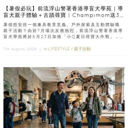
【暑假必玩】前流浮山警署香港導盲犬學苑｜導
盲犬親子體驗＋古蹟尋寶 | Champimom送3
組免費名額
暑假想安排一個兼具教育意義、戶外探索及互動體驗嘅
親子活動？由於7月場次反應熱烈，前流浮山警署香港導
盲犬學苑將於8月23日加推「小Q夏日尋寶大作戰」，家
長與小朋友可以走進前流浮山警署...
In
LIFESTYLE
/
親子活動
7th August, 2026 ｜