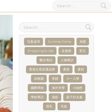
兒童桌球
SummerCamp
加固
ShoppingGuide
走佬袋
育兒
醫生專訪
人物專訪
香港父母首選品牌
產後
產前
幼稚園
孕婦
小一入學
國際學校
海外升學
IB放榜
學校專訪
濕疹
親子好去處
母乳
毛孩