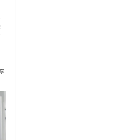
技
些
師
）享