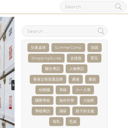
兒童桌球
SummerCamp
加固
ShoppingGuide
走佬袋
育兒
醫生專訪
人物專訪
香港父母首選品牌
產後
產前
幼稚園
孕婦
小一入學
國際學校
海外升學
IB放榜
學校專訪
濕疹
親子好去處
母乳
毛孩