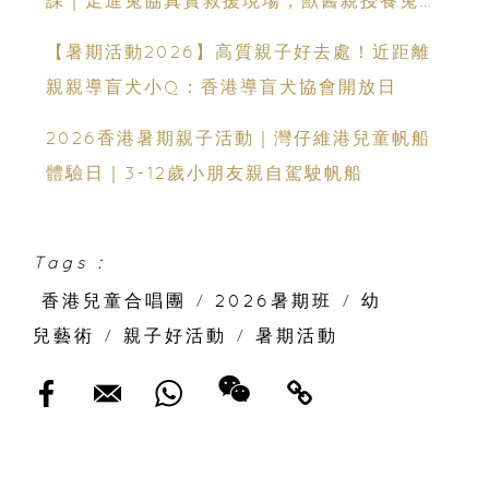
識
【暑期活動2026】高質親子好去處！近距離
親親導盲犬小Q：香港導盲犬協會開放日
2026香港暑期親子活動｜灣仔維港兒童帆船
體驗日｜3-12歲小朋友親自駕駛帆船
Tags :
香港兒童合唱團
/
2026暑期班
/
幼
兒藝術
/
親子好活動
/
暑期活動