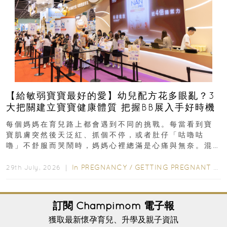
【給敏弱寶寶最好的愛】幼兒配方花多眼亂？3
大把關建立寶寶健康體質 把握BB展入手好時機
每個媽媽在育兒路上都會遇到不同的挑戰。每當看到寶
寶肌膚突然後天泛紅、抓個不停，或者肚仔「咕嚕咕
嚕」不舒服而哭鬧時，媽媽心裡總滿是心痛與無奈。混
合餵養揀奶粉？選擇幼兒配...
In
PREGNANCY
/
GETTING PREGNANT
/
P
29th July, 2026 ｜
訂閱
Champimom
電子報
獲取最新懷孕育兒、升學及親子資訊