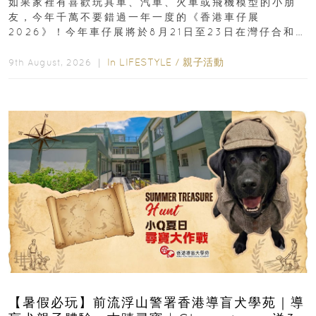
如果家裡有喜歡玩具車、汽車、火車或飛機模型的小朋
友，今年千萬不要錯過一年一度的《香港車仔展
2026》！今年車仔展將於8月21日至23日在灣仔合和酒
店 Grand Ballroom舉行...
In
LIFESTYLE
/
親子活動
9th August, 2026 ｜
【暑假必玩】前流浮山警署香港導盲犬學苑｜導