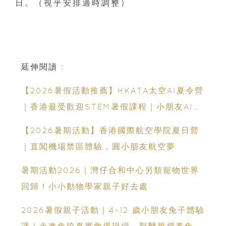
日。（視乎安排適時調整）
延伸閱讀 :
【2026暑假活動推薦】HKATA太空AI夏令營
｜香港最受歡迎STEM暑假課程｜小朋友AI課
程・航天科技體驗
【2026暑期活動】香港國際航空學院夏日營
｜直闖機場禁區體驗，圓小朋友航空夢
暑期活動2026｜灣仔合和中心另類寵物世界
回歸！小小動物學家親子好去處
2026暑假親子活動｜4-12 歲小朋友兔子體驗
課｜走進兔協真實救援現場，獸醫親授養兔知