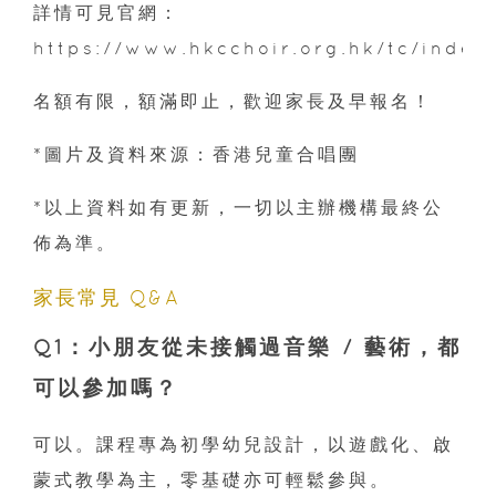
詳情可見官網：
https://www.hkcchoir.org.hk/tc/index
名額有限，額滿即止，歡迎家長及早報名！
*圖片及資料來源：香港兒童合唱團
*以上資料如有更新，一切以主辦機構最終公
佈為準。
家長常見 Q&A
Q1：小朋友從未接觸過音樂 / 藝術，都
可以參加嗎？
可以。課程專為初學幼兒設計，以遊戲化、啟
蒙式教學為主，零基礎亦可輕鬆參與。