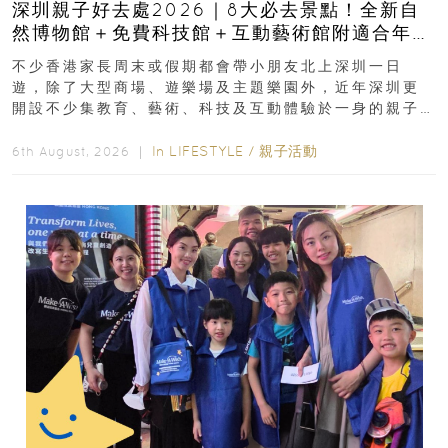
深圳親子好去處2026｜8大必去景點！全新自
然博物館＋免費科技館＋互動藝術館附適合年
齡、交通、門票、開放時間
不少香港家長周末或假期都會帶小朋友北上深圳一日
遊，除了大型商場、遊樂場及主題樂園外，近年深圳更
開設不少集教育、藝術、科技及互動體驗於一身的親子
好去處！暑假唔想再行商場...
In
LIFESTYLE
/
親子活動
6th August, 2026 ｜