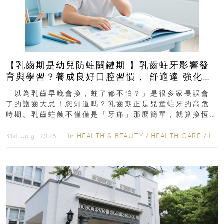
【乳齒期是幼兒防蛀關鍵期 】乳齒蛀牙影響發
育與學習？養成良好口腔習慣， 舒適達 強化琺
瑯質 兒童牙膏防護指南
「以為乳齒早晚會換，蛀了都不怕？」是很多家長誤會
了的護齒大忌！您知道嗎？乳齒期正是兒童蛀牙的高危
時期。乳齒蛀蝕不僅僅是「牙痛」那麼簡單，就算換恆
齒也有影響！後果將如骨牌效應般...
In
HEALTH & BEAUTY
/
HEALTH CARE
/
LIFESTYLE
31st July, 2026 ｜