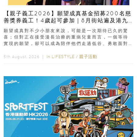
【親子義工2026】願望成真基金招募200名慈
善獎券義工！4歲起可參加｜8月街站遍及港九
新界
願望成真對不少小朋友來說，可能是一次期待已久的驚
喜；但對正在接受漫長治療的重病兒童而言，一個等待
實現的願望，卻可以成為陪伴他們走過低谷、勇敢面對
逆境的重要力量。▲ 願...
In
LIFESTYLE
/
親子活動
5th August, 2026 ｜