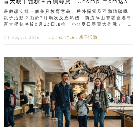
盲犬親子體驗＋古蹟尋寶 | Champimom送3
組免費名額
暑假想安排一個兼具教育意義、戶外探索及互動體驗嘅
親子活動？由於7月場次反應熱烈，前流浮山警署香港導
盲犬學苑將於8月23日加推「小Q夏日尋寶大作戰」，家
長與小朋友可以走進前流浮山警署...
In
LIFESTYLE
/
親子活動
7th August, 2026 ｜