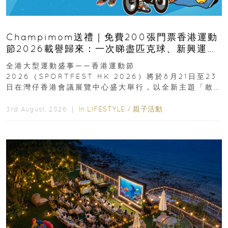
Champimom送禮｜免費200張門票香港運動
節2026載譽歸來：一次睇盡匹克球、新興運
動、街舞比賽＋逾百運動品牌展覽
全港大型運動盛事——香港運動節
2026（SPORTFEST HK 2026）將於8月21日至23
日在灣仔香港會議展覽中心盛大舉行，以全新主題「敢
運動大排檔」登場，集合...
In
LIFESTYLE
/
親子活動
3rd August, 2026 ｜