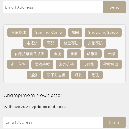
Send
兒童桌球
SummerCamp
加固
ShoppingGuide
走佬袋
育兒
醫生專訪
人物專訪
香港父母首選品牌
產後
產前
幼稚園
孕婦
小一入學
國際學校
海外升學
IB放榜
學校專訪
濕疹
親子好去處
母乳
毛孩
Champimom
Newsletter
With exclusive updates and deals
Send