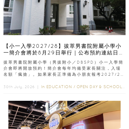
【小一入學2027/28】拔萃男書院附屬小學小
一簡介會將於8月29日舉行｜公布預約連結日期
｜更設有網上重溫
拔萃男書院附屬小學（男拔附小／DBSPD）小一入學簡
介會即將開放預約！簡介會每年均備受家長關注，入場
名額「瘋搶」。如果家長正準備為小朋友報考2027/28
學年小一，想...
In
EDUCATION
/
OPEN DAY & SCHOOL EVENTS
30th July, 2026 ｜