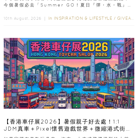
今個暑假必去「Summer GO！夏日『彈・水・戰』派
對」！活動由 2026 年 8 月 27...
In
INSPIRATION & LIFESTYLE
/
GIVEAWAY
10th August, 2026 ｜
【香港車仔展2026】暑假親子好去處！1:1
JDM真車＋Pixel懷舊遊戲世界＋微縮港式街景
8月灣仔登場 車迷家庭必去！