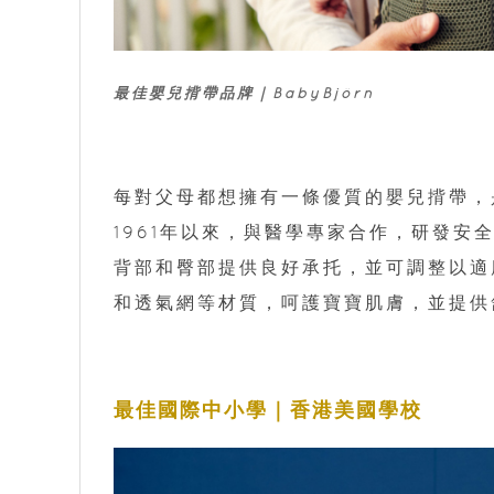
最佳嬰兒揹帶品牌｜BabyBjörn
每對父母都想擁有一條優質的嬰兒揹帶，是
1961年以來，與醫學專家合作，研發
背部和臀部提供良好承托，並可調整以適
和透氣網等材質，呵護寶寶肌膚，並提供
最佳國際中小學｜香港美國學校