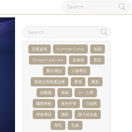
兒童桌球
SummerCamp
加固
ShoppingGuide
走佬袋
育兒
醫生專訪
人物專訪
香港父母首選品牌
產後
產前
幼稚園
孕婦
小一入學
國際學校
海外升學
IB放榜
學校專訪
濕疹
親子好去處
母乳
毛孩