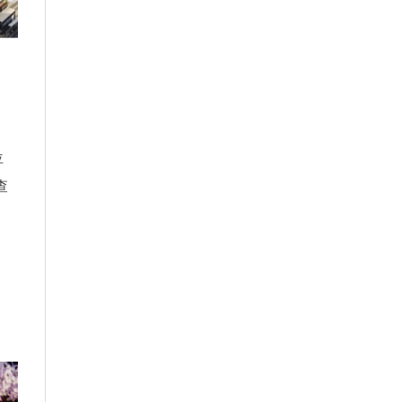
位
查
、