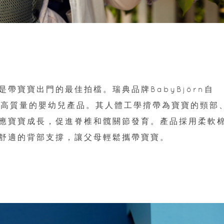
帶寶寶出門的最佳拍檔。瑞典品牌BabyBjörn自
安全高質量的嬰幼兒產品。其人體工學揹帶為寶寶的頸部
應寶寶成長，促進脊椎和髖關節發育。產品採用柔軟
舒適的背部支撐，讓父母輕鬆攜帶寶寶。