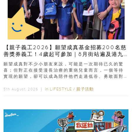
【親子義工2026】願望成真基金招募200名慈
善獎券義工！4歲起可參加｜8月街站遍及港九
新界
願望成真對不少小朋友來說，可能是一次期待已久的驚
喜；但對正在接受漫長治療的重病兒童而言，一個等待
實現的願望，卻可以成為陪伴他們走過低谷、勇敢面對
逆境的重要力量。▲ 願...
In
LIFESTYLE
/
親子活動
5th August, 2026 ｜