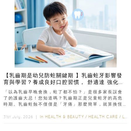
【乳齒期是幼兒防蛀關鍵期 】乳齒蛀牙影響發
育與學習？養成良好口腔習慣， 舒適達 強化琺
瑯質 兒童牙膏防護指南
「以為乳齒早晚會換，蛀了都不怕？」是很多家長誤會
了的護齒大忌！您知道嗎？乳齒期正是兒童蛀牙的高危
時期。乳齒蛀蝕不僅僅是「牙痛」那麼簡單，就算換恆
齒也有影響！後果將如骨牌效應般...
In
HEALTH & BEAUTY
/
HEALTH CARE
/
LIFESTYLE
31st July, 2026 ｜