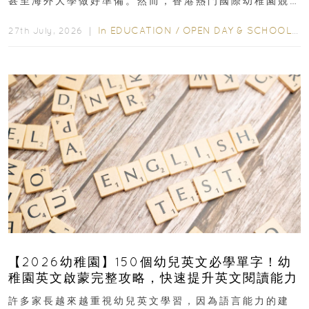
甚至海外大學做好準備。然而，香港熱門國際幼稚園競
爭激烈，大部分學校會於入學前約一年開始接受申請...
In
EDUCATION
/
OPEN DAY & SCHOOL EVENTS
27th July, 2026 ｜
【2026幼稚園】150個幼兒英文必學單字！幼
稚園英文啟蒙完整攻略，快速提升英文閱讀能力
許多家長越來越重視幼兒英文學習，因為語言能力的建