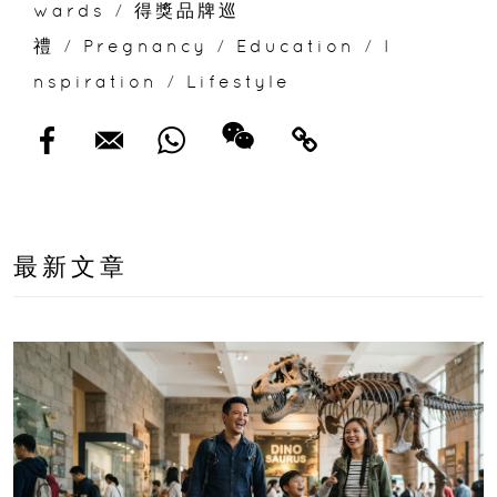
wards
/
得獎品牌巡
禮
/
Pregnancy
/
Education
/
I
nspiration
/
Lifestyle
最新文章