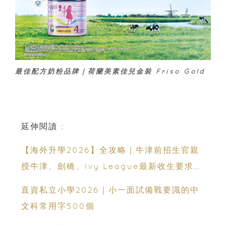
最佳配方奶粉品牌｜荷蘭美素佳兒金裝 Friso Gold
延伸閱讀 :
【海外升學2026】全攻略｜牛津前招生官親
授牛津、劍橋、Ivy League最新收生要求｜
免費海外升學講座
直資私立小學2026｜小一面試備戰要識的中
文科常用字500個