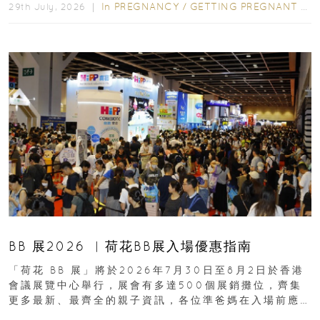
In
PREGNANCY
/
GETTING PREGNANT
/
P
29th July, 2026 ｜
BB 展2026 ︳荷花BB展入場優惠指南
「荷花 BB 展」將於2026年7月30日至8月2日於香港
會議展覽中心舉行，展會有多達500個展銷攤位，齊集
更多最新、最齊全的親子資訊，各位準爸媽在入場前應
先閱讀購物指南...