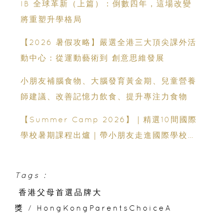
IB 全球革新（上篇）：倒數四年，這場改變
將重塑升學格局
【2026 暑假攻略】嚴選全港三大頂尖課外活
動中心：從運動藝術到 創意思維發展
小朋友補腦食物、大腦發育黃金期、兒童營養
師建議、改善記憶力飲食、提升專注力食物
【Summer Camp 2026】｜精選10間國際
學校暑期課程出爐｜帶小朋友走進國際學校上
課
Tags :
香港父母首選品牌大
獎
/
HongKongParentsChoiceA