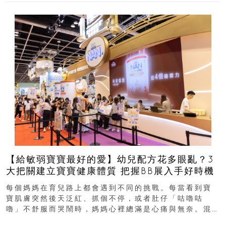
【給敏弱寶寶最好的愛】幼兒配方花多眼亂？3
大把關建立寶寶健康體質 把握BB展入手好時機
每個媽媽在育兒路上都會遇到不同的挑戰。每當看到寶
寶肌膚突然後天泛紅、抓個不停，或者肚仔「咕嚕咕
嚕」不舒服而哭鬧時，媽媽心裡總滿是心痛與無奈。混
合餵養揀奶粉？選擇幼兒配...