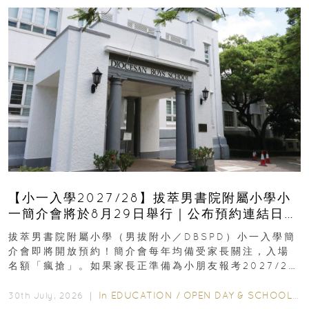
【小一入學2027/28】拔萃男書院附屬小學小
一簡介會將於8月29日舉行｜公布預約連結日期
｜更設有網上重溫
拔萃男書院附屬小學（男拔附小／DBSPD）小一入學簡
介會即將開放預約！簡介會每年均備受家長關注，入場
名額「瘋搶」。如果家長正準備為小朋友報考2027/28
學年小一，想...
In
EDUCATION
/
OPEN DAY & SCHOOL EVENTS
30th July, 2026 ｜