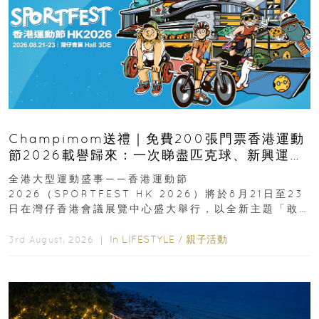
Champimom送禮｜免費200張門票香港運動
節2026載譽歸來：一次睇盡匹克球、新興運
動、街舞比賽＋逾百運動品牌展覽
全港大型運動盛事——香港運動節
2026（SPORTFEST HK 2026）將於8月21日至23
日在灣仔香港會議展覽中心盛大舉行，以全新主題「敢
運動大排檔」登場，集合...
In
LIFESTYLE
/
親子活動
3rd August, 2026 ｜