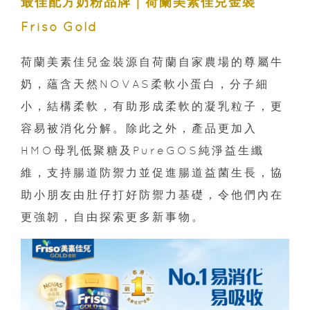
最佳配方奶粉品牌｜荷蘭美素佳兒金裝
Friso Gold
荷蘭美素佳兒金裝源自荷蘭自家農場的尊屬牛
奶，蘊含天然NOVAS柔軟小蛋白，分子細
小，結構柔軟，有助形成柔軟的凝乳粒子，更
容易被消化分解。除此之外，產品更加入
HMO母乳低聚糖及PureGOS純淨益生纖
維，支持腸道防禦力並促進腸道益菌生長，協
助小朋友由肚仔打好防禦力基礎，令他們內在
更強韌，自由探索更多新事物。