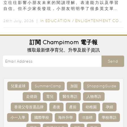
立往往影響小朋友未來的閱讀理解、表達能力以及學習
自信。但不少家長發現，小朋友明明學了很多英文單
字，真正開始閱讀英文故事書時，仍然容易卡住...
In
EDUCATION
/
ENLIGHTENMENT CORNER
26th July, 2026 ｜
訂閱
Champimom
電子報
獲取最新懷孕育兒、升學及親子資訊
Send
兒童桌球
SummerCamp
加固
ShoppingGuide
走佬袋
育兒
醫生專訪
人物專訪
香港父母首選品牌
產後
產前
幼稚園
孕婦
小一入學
國際學校
海外升學
IB放榜
學校專訪