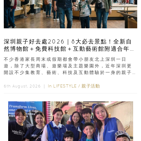
深圳親子好去處2026｜8大必去景點！全新自
然博物館＋免費科技館＋互動藝術館附適合年
齡、交通、門票、開放時間
不少香港家長周末或假期都會帶小朋友北上深圳一日
遊，除了大型商場、遊樂場及主題樂園外，近年深圳更
開設不少集教育、藝術、科技及互動體驗於一身的親子
好去處！暑假唔想再行商場...
In
LIFESTYLE
/
親子活動
6th August, 2026 ｜