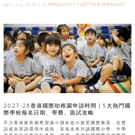
In
PREGNANCY
/
GETTING PREGNANT
/
P
28th July, 2026 ｜
2027-28香港國際幼稚園申請時間｜5大熱門國
際學校報名日期、學費、面試攻略
不少香港家長都希望讓小朋友從小接受國際教育，在雙
語或全英語環境中成長，並為未來升讀國際小學、中學