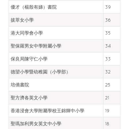
優才（楊殷有娣）書院
39
拔萃女小學
36
港大同學會小學
35
聖保羅男女中學附屬小學
34
保良局陳守仁小學
33
德望小學暨幼稚園（小學部）
32
培僑書院
25
聖方濟各英文小學
21
香港浸會大學附屬學校王錦輝中小學
19
聖瑪加利男女英文中小學
18