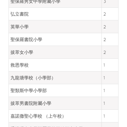
聖保羅男女中學附屬小學
3
弘立書院
2
英華小學
2
聖保羅書院小學
2
拔萃女小學
2
救恩學校
1
九龍塘學校（小學部）
1
聖類斯中學小學部
1
拔萃男書院附屬小學
1
嘉諾撒聖心學校 （上午校）
1