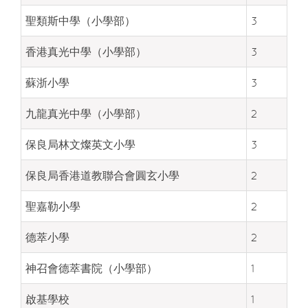
聖類斯中學（小學部）
3
香港真光中學（小學部）
3
蘇浙小學
3
九龍真光中學（小學部）
2
保良局林文燦英文小學
3
保良局香港道教聯合會圓玄小學
2
聖嘉勒小學
2
德萃小學
2
神召會德萃書院（小學部）
1
啟基學校
1