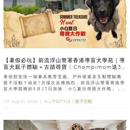
【暑假必玩】前流浮山警署香港導盲犬學苑｜導
盲犬親子體驗＋古蹟尋寶 | Champimom送3
組免費名額
暑假想安排一個兼具教育意義、戶外探索及互動體驗嘅
親子活動？由於7月場次反應熱烈，前流浮山警署香港導
盲犬學苑將於8月23日加推「小Q夏日尋寶大作戰」，家
長與小朋友可以走進前流浮山警署...
In
LIFESTYLE
/
親子活動
7th August, 2026 ｜