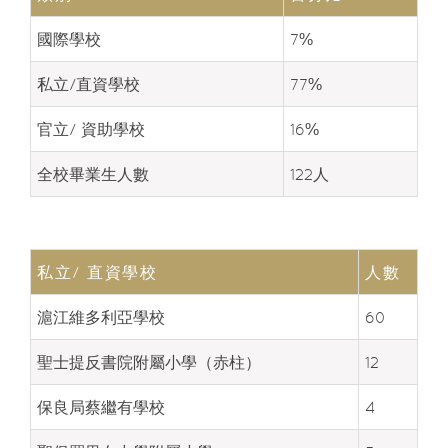
國際學校
7%
私立/直資學校
77%
官立/ 資助學校
16%
全校畢業生人數
122人
私立/ 直資學校
人數
滬江維多利亞學校
60
聖士提反書院附屬小學（赤柱）
12
保良局蔡繼有學校
4