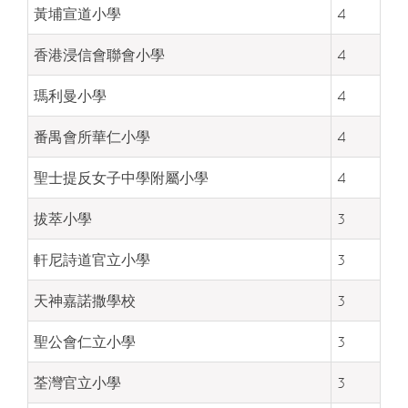
黃埔宣道小學
4
香港浸信會聯會小學
4
瑪利曼小學
4
番禺會所華仁小學
4
聖士提反女子中學附屬小學
4
拔萃小學
3
軒尼詩道官立小學
3
天神嘉諾撒學校
3
聖公會仁立小學
3
荃灣官立小學
3