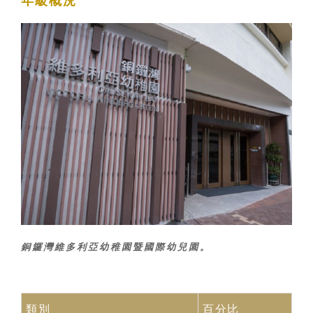
年級概況
銅鑼灣維多利亞幼稚園暨國際幼兒園。
類別
百分比