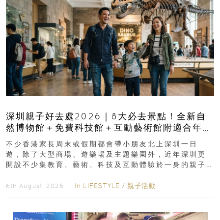
深圳親子好去處2026｜8大必去景點！全新自
然博物館＋免費科技館＋互動藝術館附適合年
齡、交通、門票、開放時間
不少香港家長周末或假期都會帶小朋友北上深圳一日
遊，除了大型商場、遊樂場及主題樂園外，近年深圳更
開設不少集教育、藝術、科技及互動體驗於一身的親子
好去處！暑假唔想再行商場...
In
LIFESTYLE
/
親子活動
6th August, 2026 ｜