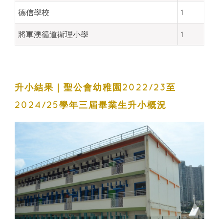
德信學校
1
將軍澳循道衛理小學
1
升小結果｜聖公會幼稚園2022/23至
2024/25學年三屆畢業生升小概況