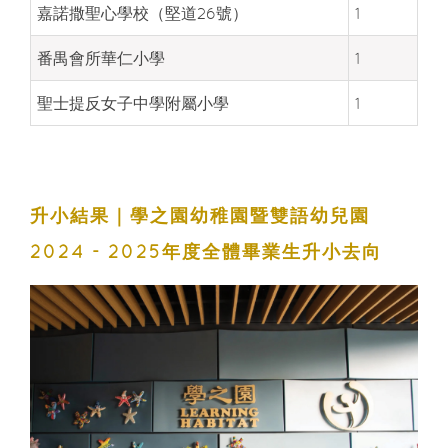
嘉諾撒聖心學校（堅道26號）
1
番禺會所華仁小學
1
聖士提反女子中學附屬小學
1
升小結果｜
學之園幼稚園暨雙語幼兒園
2024 - 2025年度全體畢業生升小去向