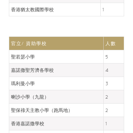
香港猶太教國際學校
1
官立/ 資助學校
人數
聖若瑟小學
5
嘉諾撒聖芳濟各學校
4
瑪利曼小學
3
喇沙小學（九龍）
2
聖保祿天主教小學（跑馬地）
2
香港嘉諾撒學校
1