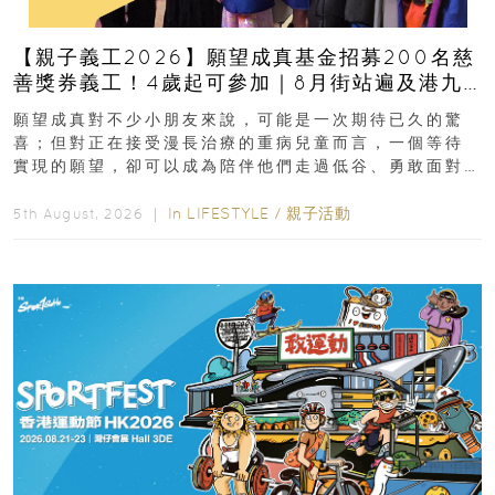
【親子義工2026】願望成真基金招募200名慈
善獎券義工！4歲起可參加｜8月街站遍及港九
新界
願望成真對不少小朋友來說，可能是一次期待已久的驚
喜；但對正在接受漫長治療的重病兒童而言，一個等待
實現的願望，卻可以成為陪伴他們走過低谷、勇敢面對
逆境的重要力量。▲ 願...
In
LIFESTYLE
/
親子活動
5th August, 2026 ｜