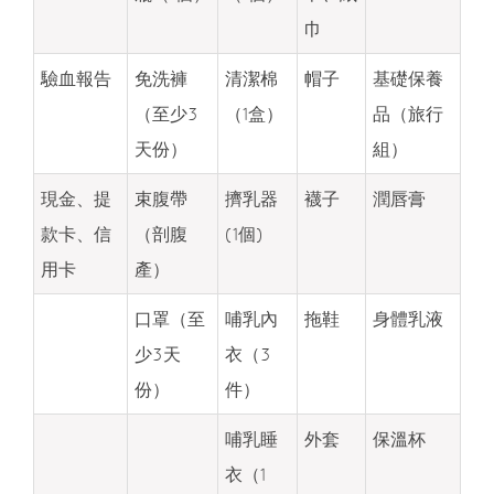
巾
驗血報告
免洗褲
清潔棉
帽子
基礎保養
（至少3
（1盒）
品（旅行
天份）
組）
現金、提
束腹帶
擠乳器
襪子
潤唇膏
款卡、信
（剖腹
(1個)
用卡
產）
口罩（至
哺乳內
拖鞋
身體乳液
少3天
衣（3
份）
件）
哺乳睡
外套
保溫杯
衣（1