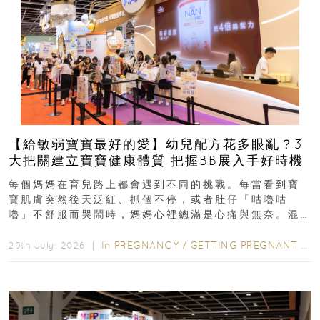
【給敏弱寶寶最好的愛】幼兒配方花多眼亂？3
大把關建立寶寶健康體質 把握BB展入手好時機
每個媽媽在育兒路上都會遇到不同的挑戰。每當看到寶
寶肌膚突然後天泛紅、抓個不停，或者肚仔「咕嚕咕
嚕」不舒服而哭鬧時，媽媽心裡總滿是心痛與無奈。混
合餵養揀奶粉？選擇幼兒配...
In
PREGNANCY
/
GETTING PREGNANT
/
P
29th July, 2026 ｜