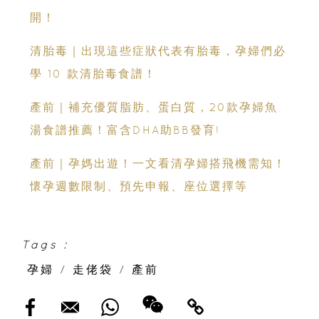
開！
清胎毒｜出現這些症狀代表有胎毒，孕婦們必
學 10 款清胎毒食譜！
產前｜補充優質脂肪、蛋白質，20款孕婦魚
湯食譜推薦！富含DHA助BB發育!
產前｜孕媽出遊！一文看清孕婦搭飛機需知！
懷孕週數限制、預先申報、座位選擇等
Tags :
孕婦
/
走佬袋
/
產前