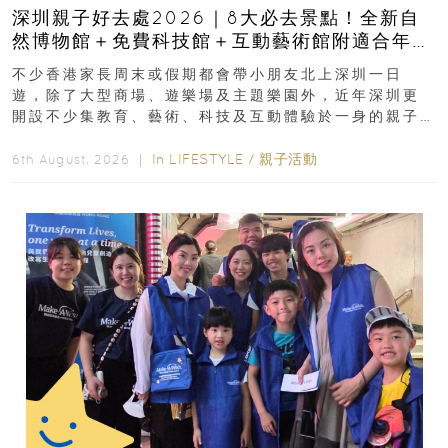
深圳親子好去處2026｜8大必去景點！全新自
然博物館＋免費科技館＋互動藝術館附適合年
齡、交通、門票、開放時間
不少香港家長周末或假期都會帶小朋友北上深圳一日
遊，除了大型商場、遊樂場及主題樂園外，近年深圳更
開設不少集教育、藝術、科技及互動體驗於一身的親子
好去處！暑假唔想再行商場...
In
LIFESTYLE
/
親子活動
6th August, 2026 ｜