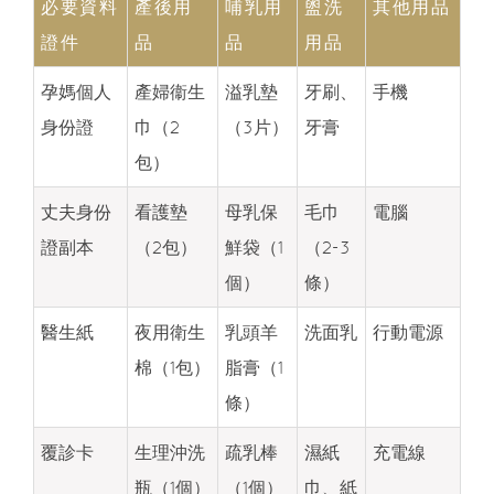
必要資料
產後用
哺乳用
盥洗
其他用品
證件
品
品
用品
孕媽個人
產婦衞生
溢乳墊
牙刷、
手機
身份證
巾（2
（3片）
牙膏
包）
丈夫身份
看護墊
母乳保
毛巾
電腦
證副本
（2包）
鮮袋（1
（2-3
個）
條）
醫生紙
夜用衛生
乳頭羊
洗面乳
行動電源
棉（1包）
脂膏（1
條）
覆診卡
生理沖洗
疏乳棒
濕紙
充電線
瓶（1個）
（1個）
巾、紙