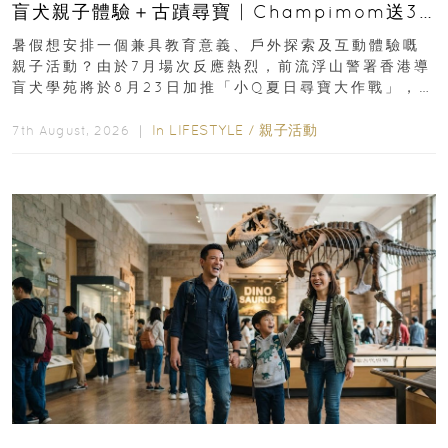
盲犬親子體驗＋古蹟尋寶 | Champimom送3
組免費名額
暑假想安排一個兼具教育意義、戶外探索及互動體驗嘅
親子活動？由於7月場次反應熱烈，前流浮山警署香港導
盲犬學苑將於8月23日加推「小Q夏日尋寶大作戰」，家
長與小朋友可以走進前流浮山警署...
In
LIFESTYLE
/
親子活動
7th August, 2026 ｜