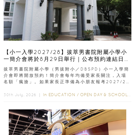
【小一入學2027/28】拔萃男書院附屬小學小
一簡介會將於8月29日舉行｜公布預約連結日期
｜更設有網上重溫
拔萃男書院附屬小學（男拔附小／DBSPD）小一入學簡
介會即將開放預約！簡介會每年均備受家長關注，入場
名額「瘋搶」。如果家長正準備為小朋友報考2027/28
學年小一，想...
In
EDUCATION
/
OPEN DAY & SCHOOL EVENTS
30th July, 2026 ｜