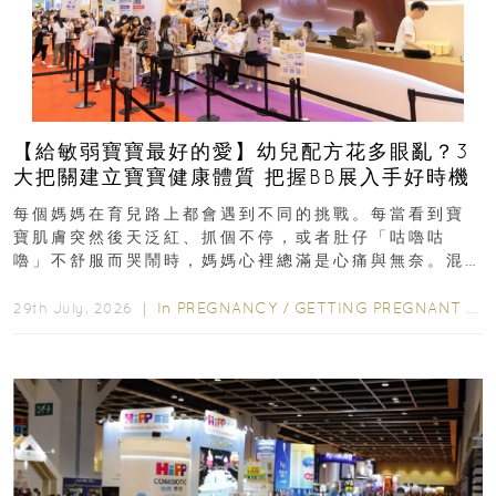
【給敏弱寶寶最好的愛】幼兒配方花多眼亂？3
大把關建立寶寶健康體質 把握BB展入手好時機
每個媽媽在育兒路上都會遇到不同的挑戰。每當看到寶
寶肌膚突然後天泛紅、抓個不停，或者肚仔「咕嚕咕
嚕」不舒服而哭鬧時，媽媽心裡總滿是心痛與無奈。混
合餵養揀奶粉？選擇幼兒配...
In
PREGNANCY
/
GETTING PREGNANT
/
P
29th July, 2026 ｜