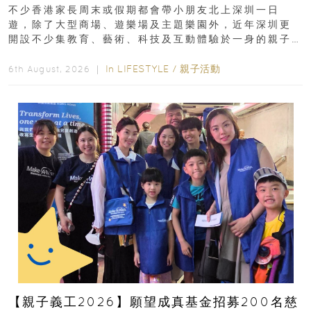
齡、交通、門票、開放時間
不少香港家長周末或假期都會帶小朋友北上深圳一日
遊，除了大型商場、遊樂場及主題樂園外，近年深圳更
開設不少集教育、藝術、科技及互動體驗於一身的親子
好去處！暑假唔想再行商場...
In
LIFESTYLE
/
親子活動
6th August, 2026 ｜
【親子義工2026】願望成真基金招募200名慈