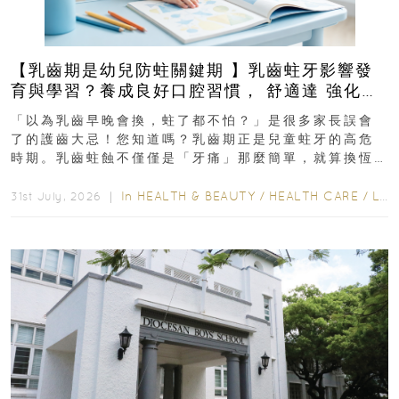
【乳齒期是幼兒防蛀關鍵期 】乳齒蛀牙影響發
育與學習？養成良好口腔習慣， 舒適達 強化琺
瑯質 兒童牙膏防護指南
「以為乳齒早晚會換，蛀了都不怕？」是很多家長誤會
了的護齒大忌！您知道嗎？乳齒期正是兒童蛀牙的高危
時期。乳齒蛀蝕不僅僅是「牙痛」那麼簡單，就算換恆
齒也有影響！後果將如骨牌效應般...
In
HEALTH & BEAUTY
/
HEALTH CARE
/
LIFESTYLE
31st July, 2026 ｜