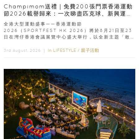
Champimom送禮｜免費200張門票香港運動
節2026載譽歸來：一次睇盡匹克球、新興運
動、街舞比賽＋逾百運動品牌展覽
全港大型運動盛事——香港運動節
2026（SPORTFEST HK 2026）將於8月21日至23
日在灣仔香港會議展覽中心盛大舉行，以全新主題「敢
運動大排檔」登場，集合...
In
LIFESTYLE
/
親子活動
3rd August, 2026 ｜