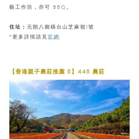
藝工作坊，亦可 BBQ。
住址：
元朗八鄉橫台山芝麻嶺1號
*更多詳情請見
官網
【香港親子農莊推薦 8】448 農莊