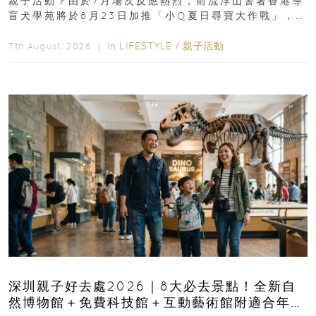
親子活動？由於7月場次反應熱烈，前流浮山警署香港導
盲犬學苑將於8月23日加推「小Q夏日尋寶大作戰」，家
長與小朋友可以走進前流浮山警署...
In
LIFESTYLE
/
親子活動
7th August, 2026 ｜
深圳親子好去處2026｜8大必去景點！全新自
然博物館＋免費科技館＋互動藝術館附適合年