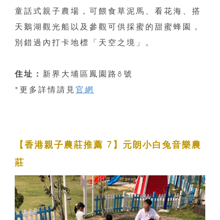
童話式親子農場，可餵食草泥馬、看花海、搭
天鵝湖觀光船以及參觀可供採蜜的甜蜜蜂園，
別錯過內打卡地標「天空之境」。
住址：
新界大埔區鳳園路8號
*更多詳情請見
官網
【香港親子農莊推薦 7】元朗小白兔音樂農
莊