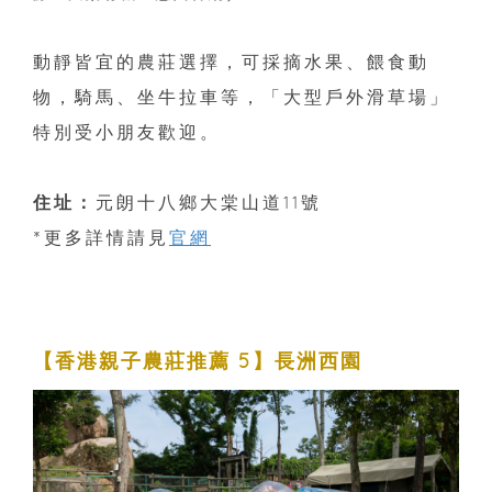
動靜皆宜的農莊選擇，可採摘水果、餵食動
物，騎馬、坐牛拉車等，「大型戶外滑草場」
特別受小朋友歡迎。
住址：
元朗十八鄉大棠山道11號
*更多詳情請見
官網
【香港親子農莊推薦 5】長洲西園