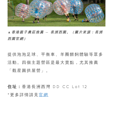
▲香港親子農莊推薦 ─ 長洲西園。（圖片來源：長洲
西園官網）
提供泡泡足球、平衡車、羊圈餵飼體驗等眾多
活動。四個主題營區是最大賣點，尤其推薦
「觀星圓拱屋營」。
住址：
香港長洲西灣 DD CC Lot 12
*更多詳情請見
官網