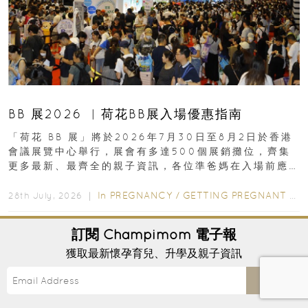
BB 展2026 ︳荷花BB展入場優惠指南
「荷花 BB 展」將於2026年7月30日至8月2日於香港
會議展覽中心舉行，展會有多達500個展銷攤位，齊集
更多最新、最齊全的親子資訊，各位準爸媽在入場前應
先閱讀購物指南...
In
PREGNANCY
/
GETTING PREGNANT
/
P
28th July, 2026 ｜
訂閱
Champimom
電子報
獲取最新懷孕育兒、升學及親子資訊
Send