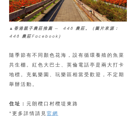
▲香港親子農莊推薦 ─ 448 農莊。（圖片來源：
448 農莊Facebook）
隨季節有不同顏色花海，設有循環養殖的魚菜
共生棚。紅色大巴士、英倫電話亭是兩大打卡
地標。充氣樂園、玩樂區相當受歡迎，不定期
舉辦活動。
住址：
元朗欖口村欖堤東路
*更多詳情請見
官網