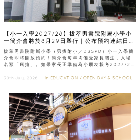
【小一入學2027/28】拔萃男書院附屬小學小
一簡介會將於8月29日舉行｜公布預約連結日期
｜更設有網上重溫
拔萃男書院附屬小學（男拔附小／DBSPD）小一入學簡
介會即將開放預約！簡介會每年均備受家長關注，入場
名額「瘋搶」。如果家長正準備為小朋友報考2027/28
學年小一，想...
In
EDUCATION
/
OPEN DAY & SCHOOL EVENTS
30th July, 2026 ｜