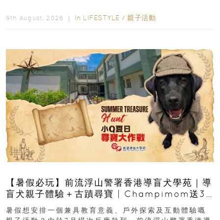
店 Grand Ballroom舉行...
In
LIFESTYLE
/
親子活動
9th August, 2026 ｜
【暑假必玩】前流浮山警署香港導盲犬學苑｜導
盲犬親子體驗＋古蹟尋寶 | Champimom送3
組免費名額
暑假想安排一個兼具教育意義、戶外探索及互動體驗嘅