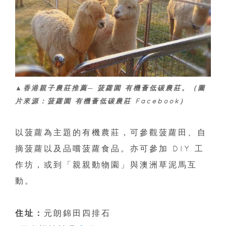
▲香港親子農莊推薦─ 菠蘿園 有機薈低碳農莊。（圖
片來源：菠蘿園 有機薈低碳農莊 Facebook）
以菠蘿為主題的有機農莊，可參觀菠蘿田、自
摘菠蘿以及品嚐菠蘿食品。亦可參加 DIY 工
作坊，或到「親親動物園」與澳洲草泥馬互
動。
住址：
元朗錦田四排石