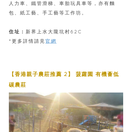
人力車、鐵管滑梯、車胎玩具車等，亦有麵
包、紙工藝、手工藝等工作坊。
住址：
新界上水大隴坑村62C
*更多詳情請見
官網
【香港親子農莊推薦 2】 菠蘿園 有機薈低
碳農莊