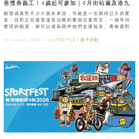
善獎券義工！4歲起可參加｜8月街站遍及港九
新界
願望成真對不少小朋友來說，可能是一次期待已久的驚
喜；但對正在接受漫長治療的重病兒童而言，一個等待
實現的願望，卻可以成為陪伴他們走過低谷、勇敢面對
逆境的重要力量。▲ 願...
In
LIFESTYLE
/
親子活動
5th August, 2026 ｜