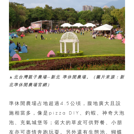
▲北台灣親子農場─新北 準休閒農場。（圖片來源：新
北準休閒農場官網）
準休閒農場占地超過4.5公頃，腹地廣大且設
施相當多，像是pizza DIY、釣蝦、神奇大泡
泡、充氣城堡等；偌大的草皮可供野餐、小朋
友亦可盡情奔跑玩耍。另外還有生態池、蝴蝶