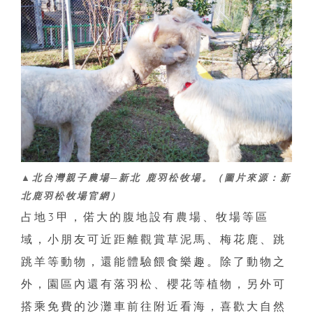
▲北台灣親子農場─新北 鹿羽松牧場。（圖片來源：新
北鹿羽松牧場官網）
占地3甲，偌大的腹地設有農場、牧場等區
域，小朋友可近距離觀賞草泥馬、梅花鹿、跳
跳羊等動物，還能體驗餵食樂趣。除了動物之
外，園區內還有落羽松、櫻花等植物，另外可
搭乘免費的沙灘車前往附近看海，喜歡大自然