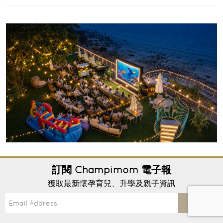
【香港親子好去處2026】西沙海旁睇戲兼食晚
訂閱
Champimom
電子報
餐！Goofy Waves Food Movie Night 戶
外影院逢週末登場
獲取最新懷孕育兒、升學及親子資訊
周末親子活動不一定只有逛商場和主題樂園！Goofy
Waves與Goofy Diner在西沙GO PARK Aqua推出
Send
「Food Movie Night at the Waterfront」...