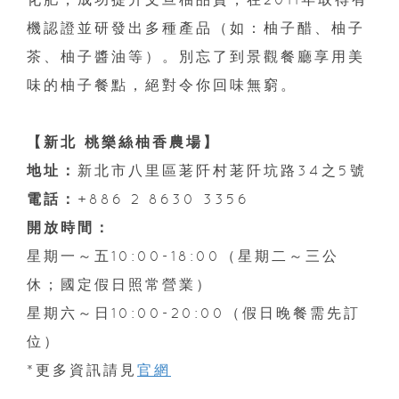
機認證並研發出多種產品（如：柚子醋、柚子
茶、柚子醬油等）。別忘了到景觀餐廳享用美
味的柚子餐點，絕對令你回味無窮。
【新北 桃樂絲柚香農場】
地址：
新北市八里區荖阡村荖阡坑路34之5號
電話：
+886 2 8630 3356
開放時間：
星期一～五10:00-18:00（星期二～三公
休；國定假日照常營業）
星期六～日10:00-20:00（假日晚餐需先訂
位）
*更多資訊請見
官網