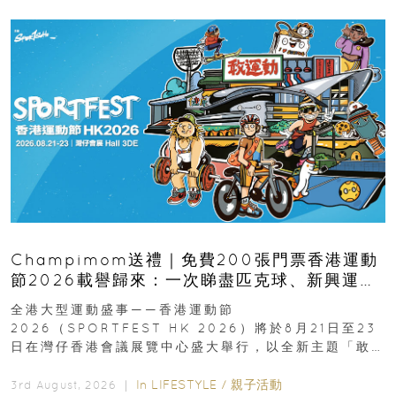
Champimom送禮｜免費200張門票香港運動
節2026載譽歸來：一次睇盡匹克球、新興運
動、街舞比賽＋逾百運動品牌展覽
全港大型運動盛事——香港運動節
2026（SPORTFEST HK 2026）將於8月21日至23
日在灣仔香港會議展覽中心盛大舉行，以全新主題「敢
運動大排檔」登場，集合...
In
LIFESTYLE
/
親子活動
3rd August, 2026 ｜