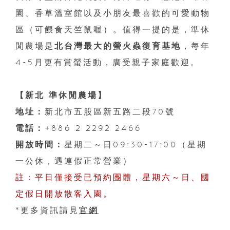
園、香草溫室館以及小朋友最喜歡的可愛動物
區（可餵食天竺鼠喔）。值得一提的是，準休
閒農場是
北台灣最大的螢火蟲復育基地
，每年
4-5月更有賞螢活動，廣受親子家庭歡迎。
【新北 準休閒農場】
地址：
新北市五股區新五路二段70號
電話：
+886 2 2292 2466
開放時間：
星期二～日09:30-17:00（星期
一公休，遇連假正常營業）
註：平日僅接受已預約團體，星期六～日、國
定假日開放散客入園。
*更多資訊請見
官網