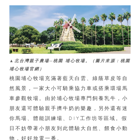
▲北台灣親子農場─桃園 埔心牧場。（圖片來源：桃園
埔心牧場官網）
桃園埔心牧場充滿著藍天白雲、綠蔭草皮等自
然風景，一家大小可騎乘協力車或搭乘環場馬
車參觀牧場。由於埔心牧場專門飼養乳牛，小
朋友還可體驗親手擠牛奶的樂趣，另外還有迷
你馬場、體能訓練場、DIY工作坊等區域。假
日不妨帶著小朋友到此體驗大自然、餵食小動
物，好好放電一番。