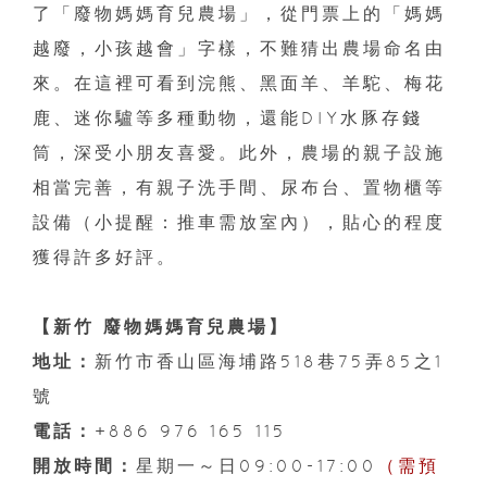
了「廢物媽媽育兒農場」，從門票上的「媽媽
越廢，小孩越會」字樣，不難猜出農場命名由
來。在這裡可看到浣熊、黑面羊、羊駝、梅花
鹿、迷你驢等多種動物，還能DIY水豚存錢
筒，深受小朋友喜愛。此外，農場的親子設施
相當完善，有親子洗手間、尿布台、置物櫃等
設備（小提醒：推車需放室內），貼心的程度
獲得許多好評。
【新竹 廢物媽媽育兒農場】
地址：
新竹市香山區海埔路518巷75弄85之1
號
電話：
+886 976 165 115
開放時間：
星期一～日09:00-17:00
（需預