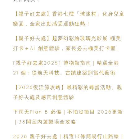
【親子好去處】香港七欖「球迷村」化身兒童
樂園，全家出動感受運動狂熱！
【親子好去處】超夢幻彩繪玻璃光影展 極美
打卡＋AI 創意體驗，家長必去極美打卡聖
地！
[親子好去處2026] 博物館指南｜精選全港
21 個：從航天科技、古蹟建築到當代藝術
【2026復活節攻略】最精彩的尋蛋活動、親
子好去處及感官創意體驗
下雨天Plan B 必備｜不怕沒節目 2026更新
｜38間室內遊樂場全攻略
2026 親子好去處｜精選13條簡易行山路線｜