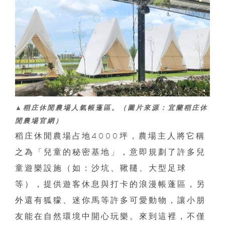
▲稻庄休閒農場人氣帳蓬區。（圖片來源：宜蘭稻庄休
閒農場官網）
稻庄休閒農場占地4000坪，農場主人將它稱
之為「兒童的秘密基地」，意即規劃了許多兒
童遊樂設施（如：沙坑、鞦韆、大型足球
等），提供遊客休息與打卡的浪漫帳蓬區，另
外還有狐獴、迷你馬等許多可愛動物，讓小朋
友能在自然環境中開心玩樂。來到這裡，不僅