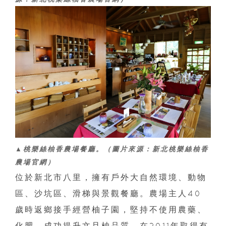
▲桃樂絲柚香農場餐廳。（圖片來源：新北桃樂絲柚香
農場官網）
位於新北市八里，擁有戶外大自然環境、動物
區、沙坑區、滑梯與景觀餐廳。農場主人40
歲時返鄉接手經營柚子園，堅持不使用農藥、
化肥，成功提升文旦柚品質，在2011年取得有