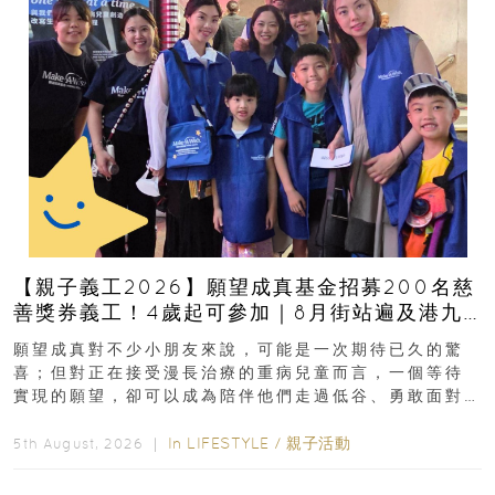
【親子義工2026】願望成真基金招募200名慈
善獎券義工！4歲起可參加｜8月街站遍及港九
新界
願望成真對不少小朋友來說，可能是一次期待已久的驚
喜；但對正在接受漫長治療的重病兒童而言，一個等待
實現的願望，卻可以成為陪伴他們走過低谷、勇敢面對
逆境的重要力量。▲ 願...
In
LIFESTYLE
/
親子活動
5th August, 2026 ｜