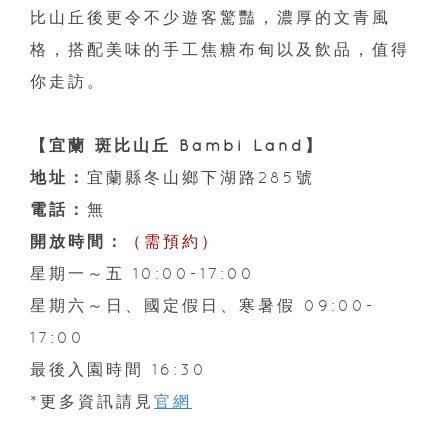
比山丘後更令不少遊客驚豔，濃厚的文青風
格，搭配美味的手工焦糖布甸以及飲品，值得
你走訪。
【宜蘭 斑比山丘 Bambi Land】
地址：
宜蘭縣冬山鄉下湖路285號
電話：
無
開放時間：
（需預約）
星期一～五 10:00-17:00
星期六～日、國定假日、寒暑假 09:00-
17:00
最後入園時間 16:30
*更多資訊請見
官網