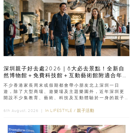
深圳親子好去處2026｜8大必去景點！全新自
然博物館＋免費科技館＋互動藝術館附適合年
齡、交通、門票、開放時間
不少香港家長周末或假期都會帶小朋友北上深圳一日
遊，除了大型商場、遊樂場及主題樂園外，近年深圳更
開設不少集教育、藝術、科技及互動體驗於一身的親子
好去處！暑假唔想再行商場...
In
LIFESTYLE
/
親子活動
6th August, 2026 ｜