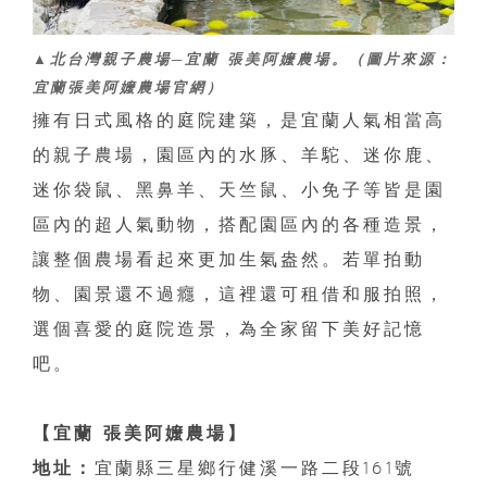
▲北台灣親子農場─宜蘭 張美阿嬤農場。（圖片來源：
宜蘭張美阿嬤農場官網）
擁有日式風格的庭院建築，是宜蘭人氣相當高
的親子農場，園區內的水豚、羊駝、迷你鹿、
迷你袋鼠、黑鼻羊、天竺鼠、小免子等皆是園
區內的超人氣動物，搭配園區內的各種造景，
讓整個農場看起來更加生氣盎然。若單拍動
物、園景還不過癮，這裡還可租借和服拍照，
選個喜愛的庭院造景，為全家留下美好記憶
吧。
【宜蘭 張美阿嬤農場】
地址：
宜蘭縣三星鄉行健溪一路二段161號