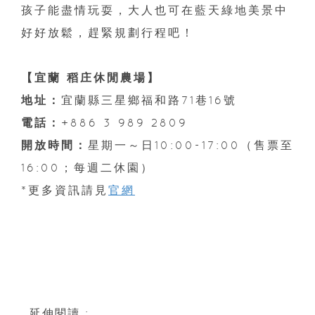
孩子能盡情玩耍，大人也可在藍天綠地美景中
好好放鬆，趕緊規劃行程吧！
【宜蘭 稻庄休閒農場】
地址：
宜蘭縣三星鄉福和路71巷16號
電話：
+886 3 989 2809
開放時間：
星期一～日10:00-17:00（售票至
16:00；每週二休園）
*更多資訊請見
官網
延伸閱讀 :