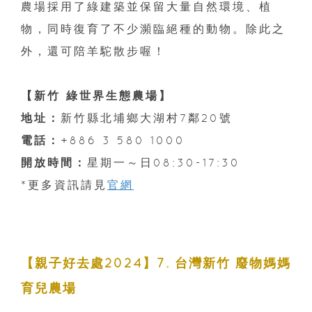
農場採用了綠建築並保留大量自然環境、植
物，同時復育了不少瀕臨絕種的動物。除此之
外，還可陪羊駝散步喔！
【新竹 綠世界生態農場】
地址：
新竹縣北埔鄉大湖村7鄰20號
電話：
+886 3 580 1000
開放時間：
星期一～日08:30-17:30
*更多資訊請見
官網
【親子好去處2024】7. 台灣新竹 廢物媽媽
育兒農場