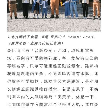
▲北台灣親子農場─宜蘭 斑比山丘 Bambi Land。
（圖片來源：宜蘭斑比山丘官網）
斑比山丘有「台版奈良」之稱，環境相當整
潔，區內有可愛的梅花鹿，每一隻皆有自己的
專屬名字，民眾可近距離互動並餵食。雖然梅
花鹿是農場內主角，不過園區內還有水豚、迷
你驢等可愛動物，既友善又容易親近，是小朋
友接觸並認識動物好機會。若是走累了，不妨
到園區內的人氣咖啡廳「美美子」休息一下，
這間咖啡廳在宜蘭當地早已極具人氣，進駐斑