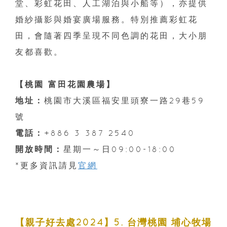
堂、彩虹花田、人工湖泊與小船等），亦提供
婚紗攝影與婚宴廣場服務。特別推薦彩虹花
田，會隨著四季呈現不同色調的花田，大小朋
友都喜歡。
【桃園 富田花園農場】
地址：
桃園市大溪區福安里頭寮一路29巷59
號
電話：
+886 3 387 2540
開放時間：
星期一～日09:00-18:00
*更多資訊請見
官網
【親子好去處2024】5. 台灣桃園 埔心牧場