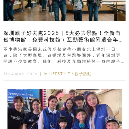
深圳親子好去處2026｜8大必去景點！全新自
然博物館＋免費科技館＋互動藝術館附適合年
齡、交通、門票、開放時間
不少香港家長周末或假期都會帶小朋友北上深圳一日
遊，除了大型商場、遊樂場及主題樂園外，近年深圳更
開設不少集教育、藝術、科技及互動體驗於一身的親子
好去處！暑假唔想再行商場...
In
LIFESTYLE
/
親子活動
6th August, 2026 ｜