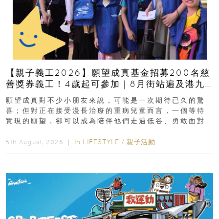
【親子義工2026】願望成真基金招募200名慈
善獎券義工！4歲起可參加｜8月街站遍及港九
新界
願望成真對不少小朋友來說，可能是一次期待已久的驚
喜；但對正在接受漫長治療的重病兒童而言，一個等待
實現的願望，卻可以成為陪伴他們走過低谷、勇敢面對
逆境的重要力量。▲ 願...
In
LIFESTYLE
/
親子活動
5th August, 2026 ｜