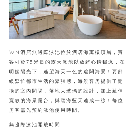
WM酒店無邊際泳池位於酒店海寓樓頂層，賓
客可於75米長的露天泳池以放鬆心情暢泳，在
明媚陽光下，遙望海天一色的遼闊海景！要舒
緩繁忙都市生活的緊張感，海景客房提供了開
揚的室內間隔，落地大玻璃的設計，加上延伸
寬敞的海景露台，與碧海藍天連成一線！每位
房客需先預約泳池使用時間。
無邊際泳池開放時間: