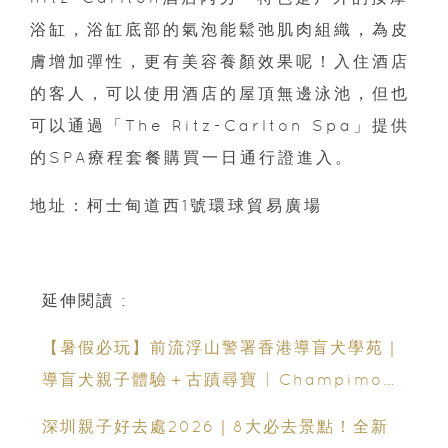
浴缸，浴缸底部的氣泡能鬆弛肌肉組織，為皮
膚增加彈性，更有美容養顏效果呢！入住酒店
的客人，可以使用酒店的屋頂無邊泳池，但也
可以通過「The Ritz-Carlton Spa」提供
的SPA療程套餐購買一日通行證進入。
地址：柯士甸道西1號環球貿易廣場
延伸閱讀 :
【暑假必玩】前流浮山警署香港導盲犬學苑｜
導盲犬親子體驗＋古蹟尋寶 | Champimom
送3組免費名額
深圳親子好去處2026｜8大必去景點！全新