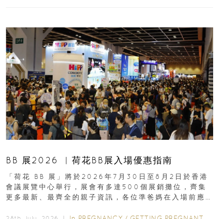
BB 展2026 ︳荷花BB展入場優惠指南
「荷花 BB 展」將於2026年7月30日至8月2日於香港
會議展覽中心舉行，展會有多達500個展銷攤位，齊集
更多最新、最齊全的親子資訊，各位準爸媽在入場前應
先閱讀購物指南...
In
PREGNANCY
/
GETTING PREGNANT
/
P
28th July, 2026 ｜