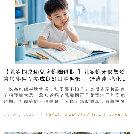
【乳齒期是幼兒防蛀關鍵期 】乳齒蛀牙影響發
育與學習？養成良好口腔習慣， 舒適達 強化琺
瑯質 兒童牙膏防護指南
「以為乳齒早晚會換，蛀了都不怕？」是很多家長誤會
了的護齒大忌！您知道嗎？乳齒期正是兒童蛀牙的高危
時期。乳齒蛀蝕不僅僅是「牙痛」那麼簡單，就算換恆
齒也有影響！後果將如骨牌效應般...
In
HEALTH & BEAUTY
/
HEALTH CARE
/
LIFESTYLE
31st July, 2026 ｜