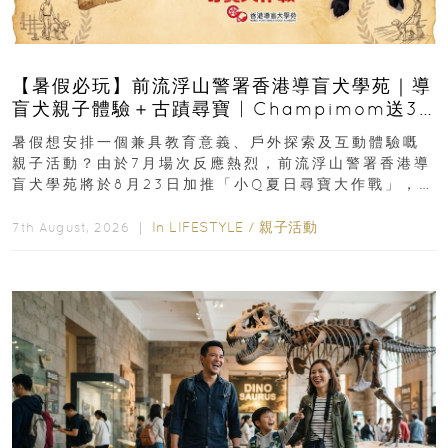
【暑假必玩】前流浮山警署香港導盲犬學苑｜導
盲犬親子體驗＋古蹟尋寶 | Champimom送3
組免費名額
暑假想安排一個兼具教育意義、戶外探索及互動體驗嘅
親子活動？由於7月場次反應熱烈，前流浮山警署香港導
盲犬學苑將於8月23日加推「小Q夏日尋寶大作戰」，家
長與小朋友可以走進前流浮山警署...
In
LIFESTYLE
/
親子活動
7th August, 2026 ｜