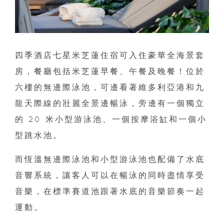
四季酒店七星米芝蓮住宿可入住豪華全海景套
房，餐廳包括米芝蓮早餐、午餐及晚餐！位於
六樓的無邊際泳池，可邊看著維多利亞港和九
龍天際線的壯麗全景邊暢泳，旁邊有一個獨立
的 20 米小型游泳池、一個按摩浴缸和一個小
型跳水池。
而恆溫無邊際泳池和小型游泳池也配備了水底
音響系統，讓客人可以在暢泳的同時盡情享受
音樂，在標準賽道池跟著水底的音樂節奏一起
運動。