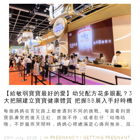
【給敏弱寶寶最好的愛】幼兒配方花多眼亂？3
大把關建立寶寶健康體質 把握BB展入手好時機
每個媽媽在育兒路上都會遇到不同的挑戰。每當看到寶
寶肌膚突然後天泛紅、抓個不停，或者肚仔「咕嚕咕
嚕」不舒服而哭鬧時，媽媽心裡總滿是心痛與無奈。混
合餵養揀奶粉？選擇幼兒配...
In
PREGNANCY
/
GETTING PREGNANT
/
P
29th July, 2026 ｜