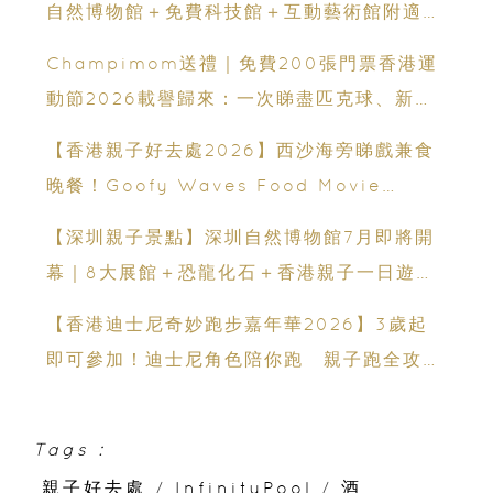
自然博物館＋免費科技館＋互動藝術館附適合
年齡、交通、門票、開放時間
Champimom送禮｜免費200張門票香港運
動節2026載譽歸來：一次睇盡匹克球、新興
運動、街舞比賽＋逾百運動品牌展覽
【香港親子好去處2026】西沙海旁睇戲兼食
晚餐！Goofy Waves Food Movie
Night 戶外影院逢週末登場
【深圳親子景點】深圳自然博物館7月即將開
幕｜8大展館＋恐龍化石＋香港親子一日遊推
薦
【香港迪士尼奇妙跑步嘉年華2026】3歲起
即可參加！迪士尼角色陪你跑 親子跑全攻略
＋報名日期＋家長貼士
Tags :
親子好去處
/
InfinityPool
/
酒