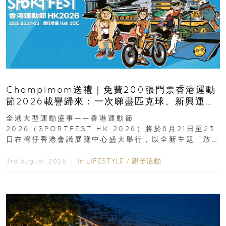
Champimom送禮｜免費200張門票香港運動
節2026載譽歸來：一次睇盡匹克球、新興運
動、街舞比賽＋逾百運動品牌展覽
全港大型運動盛事——香港運動節
2026（SPORTFEST HK 2026）將於8月21日至23
日在灣仔香港會議展覽中心盛大舉行，以全新主題「敢
運動大排檔」登場，集合...
In
LIFESTYLE
/
親子活動
3rd August, 2026 ｜