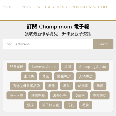
爭激烈，大部分學校會於入學前約一年開始接受申請...
In
EDUCATION
/
OPEN DAY & SCHOOL EVENTS
27th July, 2026 ｜
訂閱
Champimom
電子報
獲取最新懷孕育兒、升學及親子資訊
Send
兒童桌球
SummerCamp
加固
ShoppingGuide
走佬袋
育兒
醫生專訪
人物專訪
香港父母首選品牌
產後
產前
幼稚園
孕婦
小一入學
國際學校
海外升學
IB放榜
學校專訪
濕疹
親子好去處
母乳
毛孩