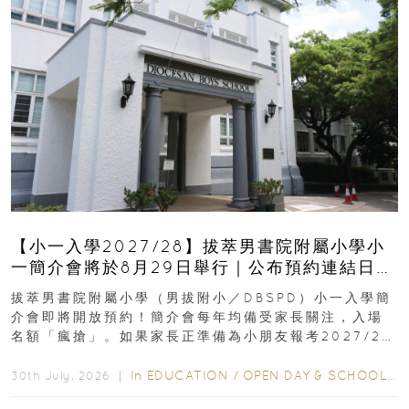
【小一入學2027/28】拔萃男書院附屬小學小
一簡介會將於8月29日舉行｜公布預約連結日期
｜更設有網上重溫
拔萃男書院附屬小學（男拔附小／DBSPD）小一入學簡
介會即將開放預約！簡介會每年均備受家長關注，入場
名額「瘋搶」。如果家長正準備為小朋友報考2027/28
學年小一，想...
In
EDUCATION
/
OPEN DAY & SCHOOL EVENTS
30th July, 2026 ｜