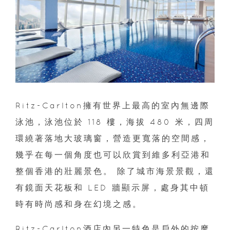
Ritz-Carlton擁有世界上最高的室內無邊際
泳池，泳池位於 118 樓，海拔 480 米，四周
環繞著落地大玻璃窗，營造更寬落的空間感，
幾乎在每一個角度也可以欣賞到維多利亞港和
整個香港的壯麗景色。 除了城市海景景觀，還
有鏡面天花板和 LED 牆顯示屏，處身其中頓
時有時尚感和身在幻境之感。
Ritz-Carlton酒店內另一特色是戶外的按摩