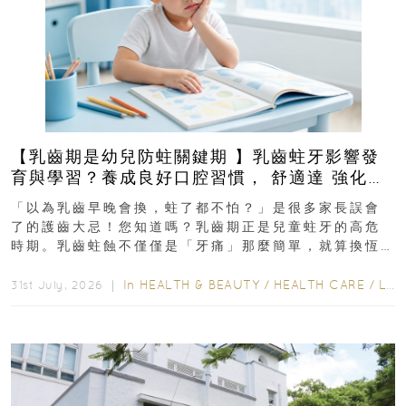
【乳齒期是幼兒防蛀關鍵期 】乳齒蛀牙影響發
育與學習？養成良好口腔習慣， 舒適達 強化琺
瑯質 兒童牙膏防護指南
「以為乳齒早晚會換，蛀了都不怕？」是很多家長誤會
了的護齒大忌！您知道嗎？乳齒期正是兒童蛀牙的高危
時期。乳齒蛀蝕不僅僅是「牙痛」那麼簡單，就算換恆
齒也有影響！後果將如骨牌效應般...
In
HEALTH & BEAUTY
/
HEALTH CARE
/
LIFESTYLE
31st July, 2026 ｜