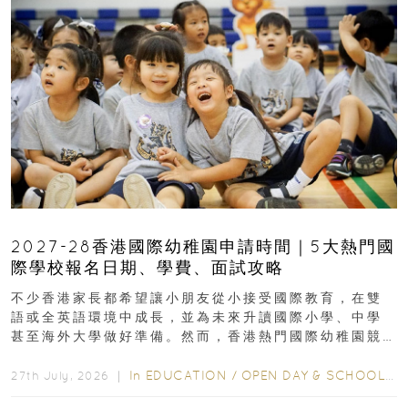
2027-28香港國際幼稚園申請時間｜5大熱門國
際學校報名日期、學費、面試攻略
不少香港家長都希望讓小朋友從小接受國際教育，在雙
語或全英語環境中成長，並為未來升讀國際小學、中學
甚至海外大學做好準備。然而，香港熱門國際幼稚園競
爭激烈，大部分學校會於入學前約一年開始接受申請...
In
EDUCATION
/
OPEN DAY & SCHOOL EVENTS
27th July, 2026 ｜