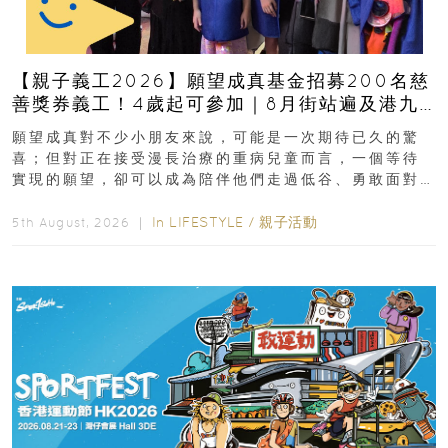
【親子義工2026】願望成真基金招募200名慈
善獎券義工！4歲起可參加｜8月街站遍及港九
新界
願望成真對不少小朋友來說，可能是一次期待已久的驚
喜；但對正在接受漫長治療的重病兒童而言，一個等待
實現的願望，卻可以成為陪伴他們走過低谷、勇敢面對
逆境的重要力量。▲ 願...
In
LIFESTYLE
/
親子活動
5th August, 2026 ｜