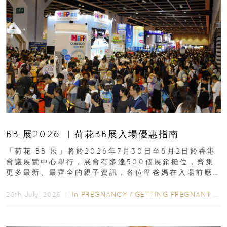
BB 展2026 ︳荷花BB展入場優惠指南
「荷花 BB 展」將於2026年7月30日至8月2日於香港
會議展覽中心舉行，展會有多達500個展銷攤位，齊集
更多最新、最齊全的親子資訊，各位準爸媽在入場前應
先閱讀購物指南...
In
PREGNANCY
/
GETTING PREGNANT
/
P
28th July, 2026 ｜