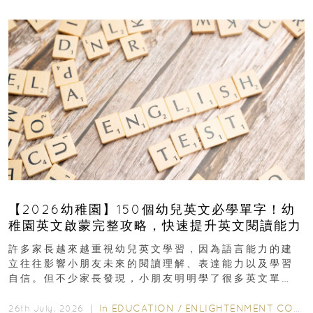
【2026幼稚園】150個幼兒英文必學單字！幼
稚園英文啟蒙完整攻略，快速提升英文閱讀能力
許多家長越來越重視幼兒英文學習，因為語言能力的建
立往往影響小朋友未來的閱讀理解、表達能力以及學習
自信。但不少家長發現，小朋友明明學了很多英文單
字，真正開始閱讀英文故事書時，仍然容易卡住...
In
EDUCATION
/
ENLIGHTENMENT CORNER
26th July, 2026 ｜