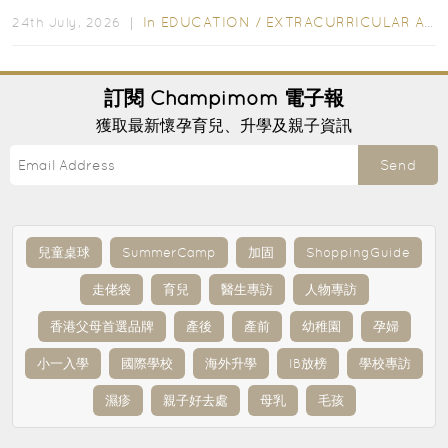
行的小朋友賣旗日小朋友，正是一項既有教育意義...
In
EDUCATION
/
EXTRACURRICULAR ACTIVITIES
24th July, 2026 ｜
訂閱
Champimom
電子報
獲取最新懷孕育兒、升學及親子資訊
Send
兒童桌球
SummerCamp
加固
ShoppingGuide
走佬袋
育兒
醫生專訪
人物專訪
香港父母首選品牌
產後
產前
幼稚園
孕婦
小一入學
國際學校
海外升學
IB放榜
學校專訪
濕疹
親子好去處
母乳
毛孩