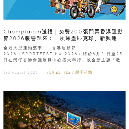
Champimom送禮｜免費200張門票香港運動
節2026載譽歸來：一次睇盡匹克球、新興運
動、街舞比賽＋逾百運動品牌展覽
全港大型運動盛事——香港運動節
2026（SPORTFEST HK 2026）將於8月21日至23
日在灣仔香港會議展覽中心盛大舉行，以全新主題「敢
運動大排檔」登場，集合...
In
LIFESTYLE
/
親子活動
3rd August, 2026 ｜