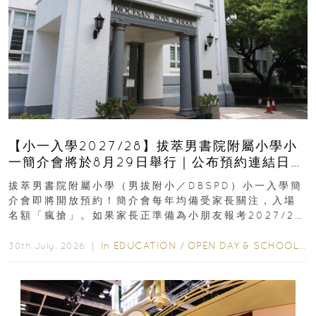
【小一入學2027/28】拔萃男書院附屬小學小
一簡介會將於8月29日舉行｜公布預約連結日期
｜更設有網上重溫
拔萃男書院附屬小學（男拔附小／DBSPD）小一入學簡
介會即將開放預約！簡介會每年均備受家長關注，入場
名額「瘋搶」。如果家長正準備為小朋友報考2027/28
學年小一，想...
In
EDUCATION
/
OPEN DAY & SCHOOL EVENTS
30th July, 2026 ｜