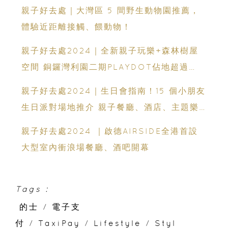
親子好去處｜大灣區 5 間野生動物園推薦，
體驗近距離接觸、餵動物！
親子好去處2024｜全新親子玩樂+森林樹屋
空間 銅鑼灣利園二期PLAYDOT佔地超過
7,500尺
親子好去處2024｜生日會指南！15 個小朋友
生日派對場地推介 親子餐廳、酒店、主題樂
園等
親子好去處2024 ｜啟德AIRSIDE全港首設
大型室內衝浪場餐廳、酒吧開幕
Tags :
的士
/
電子支
付
/
TaxiPay
/
Lifestyle
/
Styl