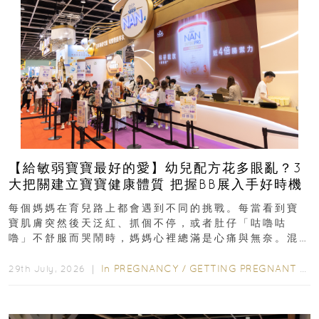
【給敏弱寶寶最好的愛】幼兒配方花多眼亂？3
大把關建立寶寶健康體質 把握BB展入手好時機
每個媽媽在育兒路上都會遇到不同的挑戰。每當看到寶
寶肌膚突然後天泛紅、抓個不停，或者肚仔「咕嚕咕
嚕」不舒服而哭鬧時，媽媽心裡總滿是心痛與無奈。混
合餵養揀奶粉？選擇幼兒配...
In
PREGNANCY
/
GETTING PREGNANT
/
P
29th July, 2026 ｜