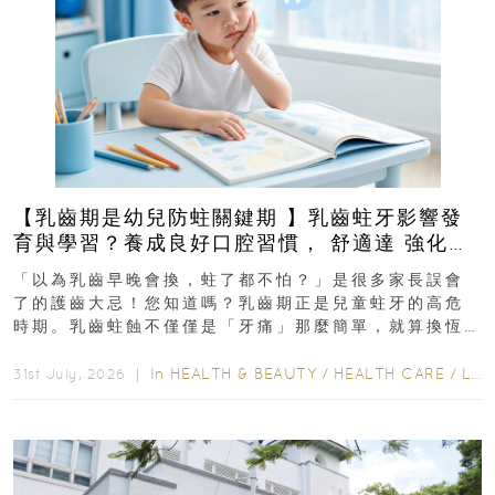
【乳齒期是幼兒防蛀關鍵期 】乳齒蛀牙影響發
育與學習？養成良好口腔習慣， 舒適達 強化琺
瑯質 兒童牙膏防護指南
「以為乳齒早晚會換，蛀了都不怕？」是很多家長誤會
了的護齒大忌！您知道嗎？乳齒期正是兒童蛀牙的高危
時期。乳齒蛀蝕不僅僅是「牙痛」那麼簡單，就算換恆
齒也有影響！後果將如骨牌效應般...
In
HEALTH & BEAUTY
/
HEALTH CARE
/
LIFESTYLE
31st July, 2026 ｜