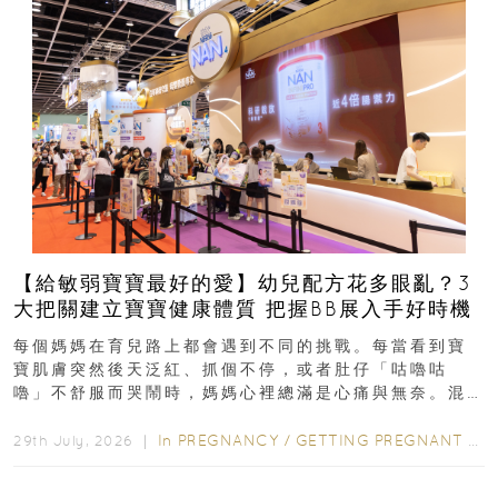
【給敏弱寶寶最好的愛】幼兒配方花多眼亂？3
大把關建立寶寶健康體質 把握BB展入手好時機
每個媽媽在育兒路上都會遇到不同的挑戰。每當看到寶
寶肌膚突然後天泛紅、抓個不停，或者肚仔「咕嚕咕
嚕」不舒服而哭鬧時，媽媽心裡總滿是心痛與無奈。混
合餵養揀奶粉？選擇幼兒配...
In
PREGNANCY
/
GETTING PREGNANT
/
P
29th July, 2026 ｜