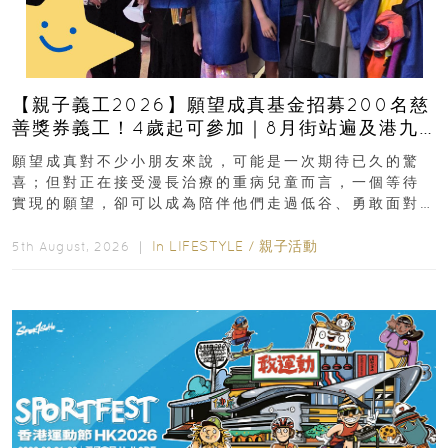
【親子義工2026】願望成真基金招募200名慈
善獎券義工！4歲起可參加｜8月街站遍及港九
新界
願望成真對不少小朋友來說，可能是一次期待已久的驚
喜；但對正在接受漫長治療的重病兒童而言，一個等待
實現的願望，卻可以成為陪伴他們走過低谷、勇敢面對
逆境的重要力量。▲ 願...
In
LIFESTYLE
/
親子活動
5th August, 2026 ｜