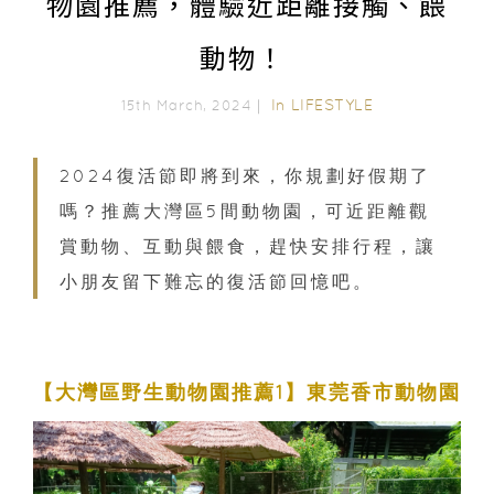
物園推薦，體驗近距離接觸、餵
動物！
In
LIFESTYLE
15th March, 2024｜
2024復活節即將到來，你規劃好假期了
嗎？推薦大灣區5間動物園，可近距離觀
賞動物、互動與餵食，趕快安排行程，讓
小朋友留下難忘的復活節回憶吧。
【大灣區野生動物園推薦1】東莞香市動物園