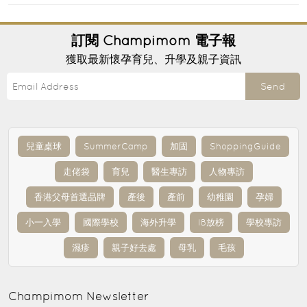
訂閱
Champimom
電子報
獲取最新懷孕育兒、升學及親子資訊
Send
兒童桌球
SummerCamp
加固
ShoppingGuide
走佬袋
育兒
醫生專訪
人物專訪
香港父母首選品牌
產後
產前
幼稚園
孕婦
小一入學
國際學校
海外升學
IB放榜
學校專訪
濕疹
親子好去處
母乳
毛孩
Champimom
Newsletter