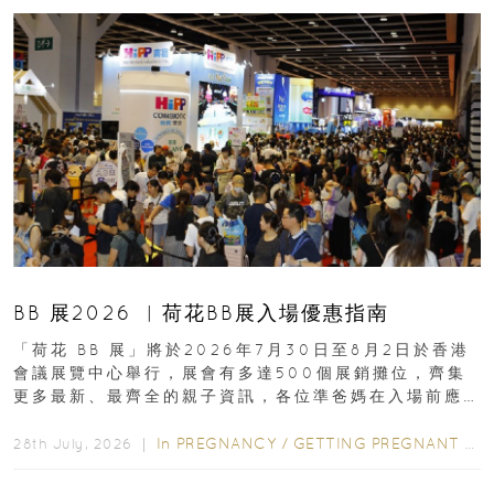
BB 展2026 ︳荷花BB展入場優惠指南
「荷花 BB 展」將於2026年7月30日至8月2日於香港
會議展覽中心舉行，展會有多達500個展銷攤位，齊集
更多最新、最齊全的親子資訊，各位準爸媽在入場前應
先閱讀購物指南...
In
PREGNANCY
/
GETTING PREGNANT
/
P
28th July, 2026 ｜