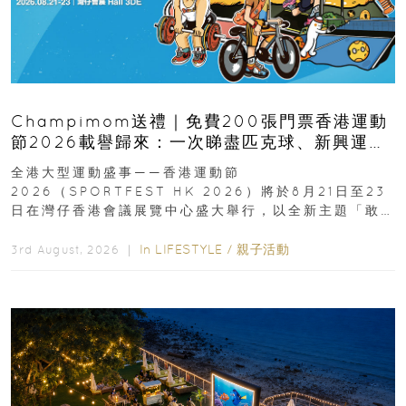
Champimom送禮｜免費200張門票香港運動
節2026載譽歸來：一次睇盡匹克球、新興運
動、街舞比賽＋逾百運動品牌展覽
全港大型運動盛事——香港運動節
2026（SPORTFEST HK 2026）將於8月21日至23
日在灣仔香港會議展覽中心盛大舉行，以全新主題「敢
運動大排檔」登場，集合...
In
LIFESTYLE
/
親子活動
3rd August, 2026 ｜