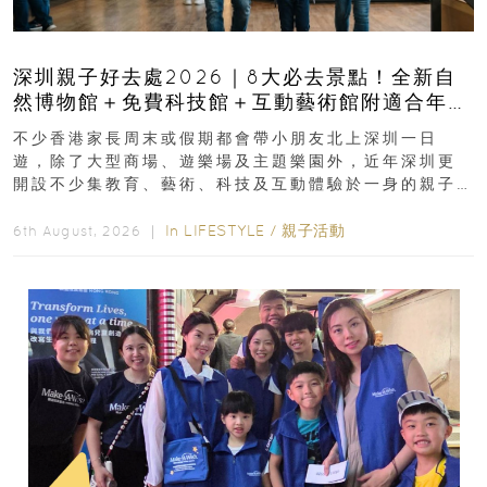
深圳親子好去處2026｜8大必去景點！全新自
然博物館＋免費科技館＋互動藝術館附適合年
齡、交通、門票、開放時間
不少香港家長周末或假期都會帶小朋友北上深圳一日
遊，除了大型商場、遊樂場及主題樂園外，近年深圳更
開設不少集教育、藝術、科技及互動體驗於一身的親子
好去處！暑假唔想再行商場...
In
LIFESTYLE
/
親子活動
6th August, 2026 ｜