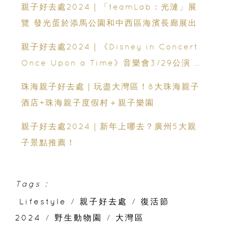
親子好去處2024｜「teamLab：光漣」展
覽 發光蛋於添馬公園和中西區海濱長廊展出
親子好去處2024｜《Disney in Concert
Once Upon a Time》音樂會3/29公演 歌
手與管弦樂團攜手呈現
珠海親子好去處｜玩盡大灣區！8大珠海親子
酒店+珠海親子度假村＋親子樂園
親子好去處2024｜新年上哪去？廣州5大親
子景點推薦！
Tags :
Lifestyle
/
親子好去處
/
復活節
2024
/
野生動物園
/
大灣區