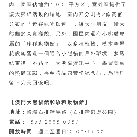
內，園區佔地約3,000平方米，室外區提供了
讓大熊貓活動的場地，室內部分則有2條高低
分布的「遊客觀光廊道」，讓大小朋友一睹大
熊貓的真實樣貌。另外，園區內還有小熊貓專
屬的「珍稀動物館」，以多種植物、棲木等攀
爬設施營造一個適合小熊貓的戶外環境。參觀
結束後，不妨至「大熊貓資訊中心」學習豐富
的熊貓知識，再至禮品館帶份紀念品，為行程
留下完美回憶吧。
【澳門大熊貓館和珍稀動物館】
地址：
路環石排灣馬路（石排灣郊野公園）
電話：
+853 2888 0087
開放時間：
週二至週日10:00-13:00、