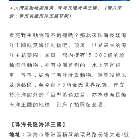
▲大灣區動物園推薦─珠海長隆海洋王國。（圖片來
源：珠海長隆海洋王國官網）
看完野生動物還不過癮嗎？那就來珠海長隆海
洋王國觀賞海洋動物吧。頂著「世界最大的海
洋主題樂園」頭銜，館內擁有15,000條的珍
稀海洋動物，亦有亞洲首創的「水上雲宵飛
車」等等，結合了海洋珍貴動物、遊樂設施以
及演藝區，至今創下5項金氏世界紀錄。佇立
於海洋館外的「巨型藍色鯨鯊」亦為珠海長隆
海洋王國的地標，別忘了拍照留念喔。
【珠海長隆海洋王國】
地址：
珠海市香洲區橫琴鎮環島路長隆大道1號