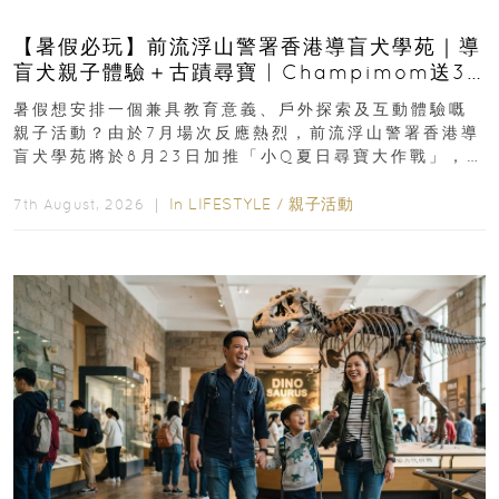
【暑假必玩】前流浮山警署香港導盲犬學苑｜導
盲犬親子體驗＋古蹟尋寶 | Champimom送3
組免費名額
暑假想安排一個兼具教育意義、戶外探索及互動體驗嘅
親子活動？由於7月場次反應熱烈，前流浮山警署香港導
盲犬學苑將於8月23日加推「小Q夏日尋寶大作戰」，家
長與小朋友可以走進前流浮山警署...
In
LIFESTYLE
/
親子活動
7th August, 2026 ｜