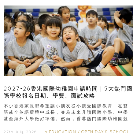
2027-28香港國際幼稚園申請時間｜5大熱門國
際學校報名日期、學費、面試攻略
不少香港家長都希望讓小朋友從小接受國際教育，在雙
語或全英語環境中成長，並為未來升讀國際小學、中學
甚至海外大學做好準備。然而，香港熱門國際幼稚園競
爭激烈，大部分學校會於入學前約一年開始接受申請...
In
EDUCATION
/
OPEN DAY & SCHOOL EVENTS
27th July, 2026 ｜