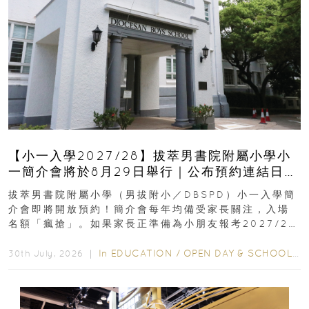
【小一入學2027/28】拔萃男書院附屬小學小
一簡介會將於8月29日舉行｜公布預約連結日期
｜更設有網上重溫
拔萃男書院附屬小學（男拔附小／DBSPD）小一入學簡
介會即將開放預約！簡介會每年均備受家長關注，入場
名額「瘋搶」。如果家長正準備為小朋友報考2027/28
學年小一，想...
In
EDUCATION
/
OPEN DAY & SCHOOL EVENTS
30th July, 2026 ｜