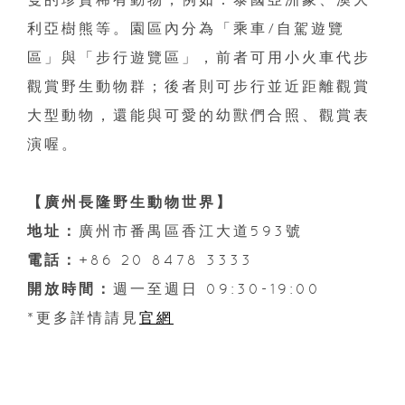
利亞樹熊等。園區內分為「乘車/自駕遊覽
區」與「步行遊覽區」，前者可用小火車代步
觀賞野生動物群；後者則可步行並近距離觀賞
大型動物，還能與可愛的幼獸們合照、觀賞表
演喔。
【廣州長隆野生動物世界】
地址：
廣州市番禺區香江大道593號
電話：
+86 20 8478 3333
開放時間：
週一至週日 09:30-19:00
*更多詳情請見
官網