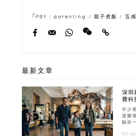
Tags :
parenting
/
親子煮飯
/
五
最新文章
深圳
費科
不少
遊樂
驗於
6th A