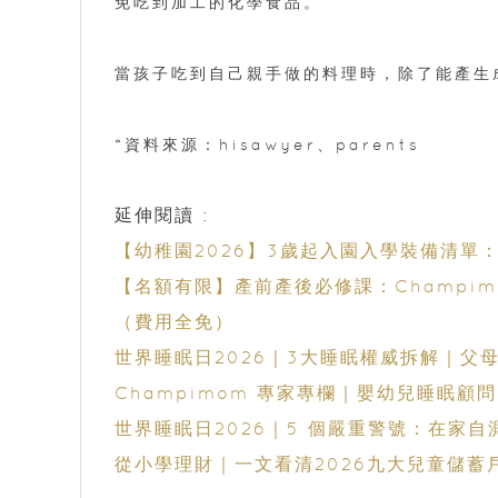
免吃到加工的化學食品。
當孩子吃到自己親手做的料理時，除了能產生
*資料來源：hisawyer、parents
延伸閱讀 :
【幼稚園2026】3歲起入園入學裝備清
【名額有限】產前產後必修課：Champimom 
（費用全免）
世界睡眠日2026｜3大睡眠權威拆解｜父
Champimom 專家專欄｜嬰幼兒睡眠顧問
世界睡眠日2026｜5 個嚴重警號：在家
從小學理財｜一文看清2026九大兒童儲蓄