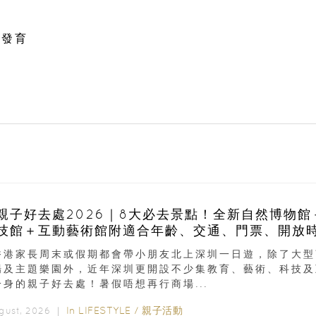
感發育
親子好去處2026｜8大必去景點！全新自然博物館
技館＋互動藝術館附適合年齡、交通、門票、開放
香港家長周末或假期都會帶小朋友北上深圳一日遊，除了大型
場及主題樂園外，近年深圳更開設不少集教育、藝術、科技及
一身的親子好去處！暑假唔想再行商場...
In
LIFESTYLE
/
親子活動
ugust, 2026 ｜