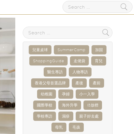
兒童桌球
SummerCamp
加固
ShoppingGuide
走佬袋
育兒
醫生專訪
人物專訪
香港父母首選品牌
產後
產前
幼稚園
孕婦
小一入學
國際學校
海外升學
IB放榜
學校專訪
濕疹
親子好去處
母乳
毛孩