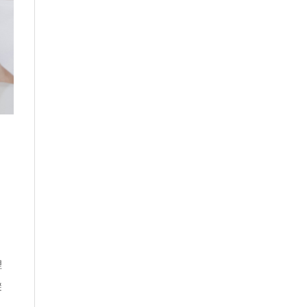
，
，
理
避