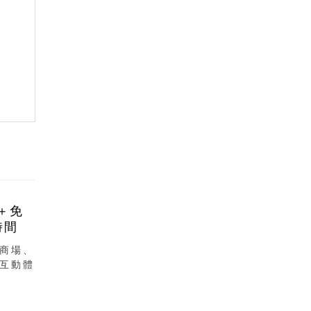
＋免
時間
商場、
互動體