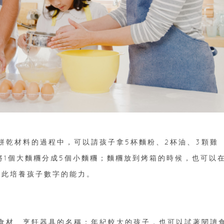
餅乾材料的過程中，可以請孩子拿5杯麵粉、2杯油、3顆雞
子將1個大麵糰分成5個小麵糰；麵糰放到烤箱的時候，也可以
藉此培養孩子數字的能力。
食材、烹飪器具的名稱；年紀較大的孩子，也可以試著閱讀