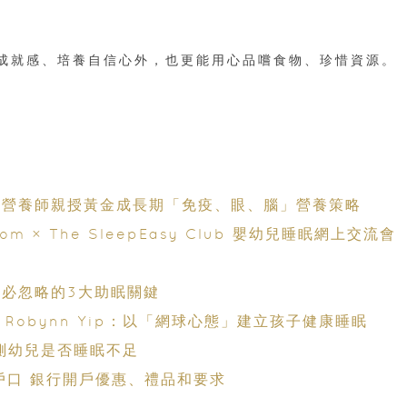
成就感、培養自信心外，也更能用心品嚐食物、珍惜資源。
單：營養師親授黃金成長期「免疫、眼、腦」營養策略
× The SleepEasy Club 嬰幼兒睡眠網上交流會
母必忽略的3大助眠關鍵
 Robynn Yip：以「網球心態」建立孩子健康睡眠
自測幼兒是否睡眠不足
戶口 銀行開戶優惠、禮品和要求