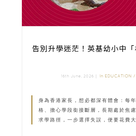
告別升學迷茫！英基幼小中「
In
EDUCATION
16th June, 2026｜
身為香港家長，想必都深有體會：每
格、擔心學段銜接斷層，長期處於焦
求學路徑，一步選擇失誤，便要花費