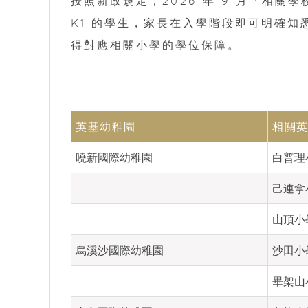
按照新政規定，2026 年 9 月「相關
K1 的學生，家長在入學階段即可明確
得對應相關小學的學位保障。
英基幼稚園
相關
曉新國際幼稚園
白普理
己連拿
山頂小
烏溪沙國際幼稚園
沙田小
畢架山