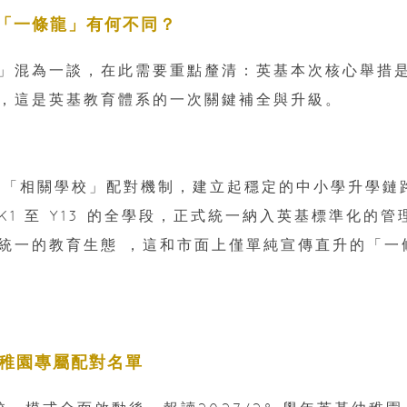
「一條龍」有何不同？
」混為一談，在此需要重點釐清：英基本次核心舉措
，這是英基教育體系的一次關鍵補全與升級。
學的「相關學校」配對機制，建立起穩定的中小學升學鏈
1 至 Y13 的全學段，正式統一納入英基標準化的管
統一的教育生態 ，這和市面上僅單純宣傳直升的「一
幼稚園專屬配對名單