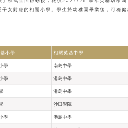
學校」模式全面啟動後，報讀2027/28 學年英基幼稚園
知悉子女對應的相關小學。學生於幼稚園畢業後，可穩健
英基小學
相關英基中學
小學
南島中學
小學
港島中學
學
港島中學
學
沙田學院
小學
港島中學