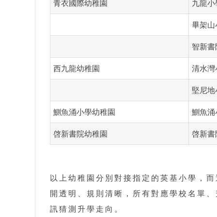
青衣國際幼稚園
九龍小
畢架山
智新書
西九龍幼稚園
清水灣
堅尼地
鰂魚涌小學幼稚園
鰂魚涌
啓新書院幼稚園
啓新書
以上幼稚園分別對接指定的英基小學，而
開透明、規則清晰，所有對應學校名單、
訊猜測升學走向。