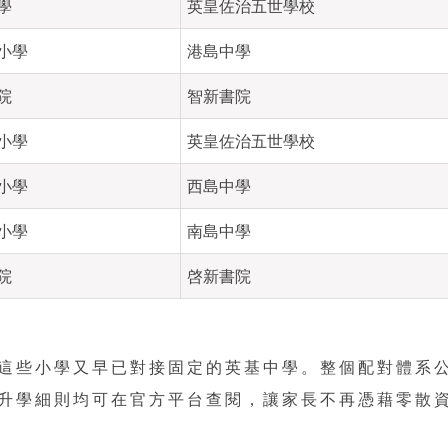
學
英皇佐治五世學校
小學
港島中學
院
智新書院
小學
英皇佐治五世學校
小學
西島中學
小學
南島中學
院
啓新書院
這些小學又早已對接固定的英基中學。整個配對體系
升學細則均可在官方平台查閱，讓家長不再憑藉零散