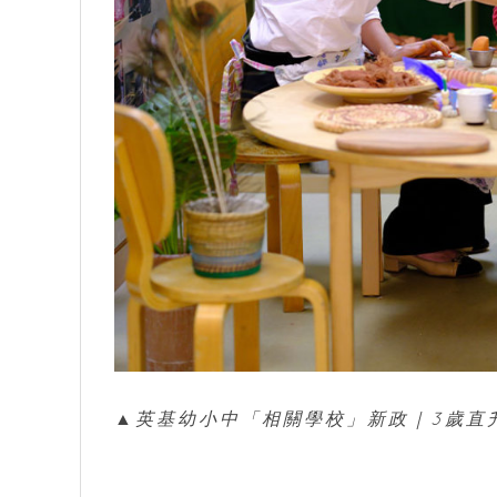
▲英基幼小中「相關學校」新政｜3歲直