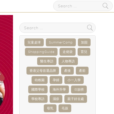
兒童桌球
SummerCamp
加固
ShoppingGuide
走佬袋
育兒
醫生專訪
人物專訪
香港父母首選品牌
產後
產前
幼稚園
孕婦
小一入學
國際學校
海外升學
IB放榜
學校專訪
濕疹
親子好去處
母乳
毛孩