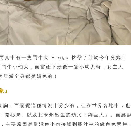
其中有一隻鬥牛犬 Freya 懷孕了並於今年分娩！
 8 隻鬥牛小幼犬，而當產下最後一隻小幼犬時，女主人
小幼犬居然全身都是綠色的！
象」
網查詢，而發覺這種情況十分少有，但在世界各地中，
「開心果」以及北卡州出生的幼犬「綠巨人」。而經
罕見，主要原因是當淺色小狗接觸到膽汁中的綠色色素時