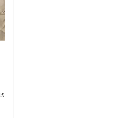
也找
獸
，