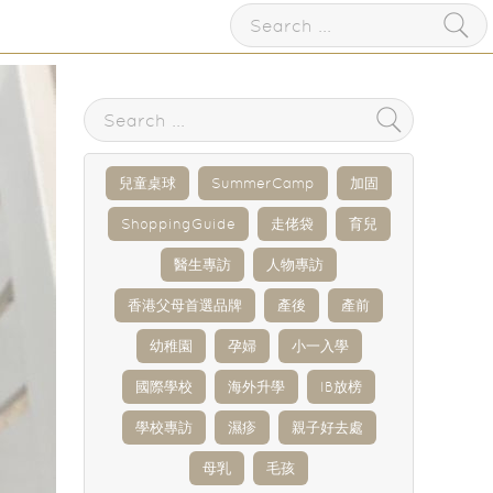
兒童桌球
SummerCamp
加固
ShoppingGuide
走佬袋
育兒
醫生專訪
人物專訪
香港父母首選品牌
產後
產前
幼稚園
孕婦
小一入學
國際學校
海外升學
IB放榜
學校專訪
濕疹
親子好去處
母乳
毛孩