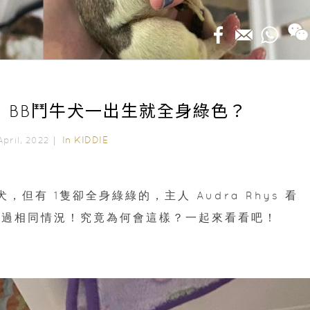
界｜ BB鬥牛犬一出生就全身綠色？
In
KIDDIE
April, 2022｜
犬，但有 1隻卻全身綠綠的，主人 Audra Rhys 看
遇過相同情況！究竟為何會這樣？一起來看看吧！