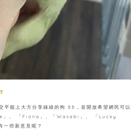
？
在社交平能上大方分享綠綠的狗 BB，並開放希望網民可
」、 「Fiona」、「Wasabi」、 「Lucky
有沒有一些新意見呢？