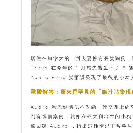
居住在加拿大的一對夫妻擁有幾隻狗狗，而
Freya 在今年的 1 月尾先後生下了
Audra Rhys 就驚訝發現了最後的
獸醫解答：原來是罕見的「膽汁沾染現
Audra 察覺到情況不對勁，便立即上
到有幾個案例，就如在義大利出生的小狗
醫回覆 Audra ，指出這種情況非常