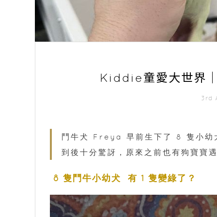
Kiddie童愛大世
3rd 
鬥牛犬 Freya 早前生下了 8 隻小幼
到後十分驚訝，原來之前也有狗寶寶
8 隻鬥牛小幼犬 有 1 隻變綠了？