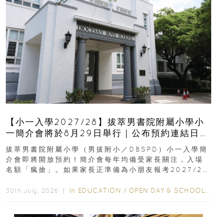
【小一入學2027/28】拔萃男書院附屬小學小
一簡介會將於8月29日舉行｜公布預約連結日期
｜更設有網上重溫
拔萃男書院附屬小學（男拔附小／DBSPD）小一入學簡
介會即將開放預約！簡介會每年均備受家長關注，入場
名額「瘋搶」。如果家長正準備為小朋友報考2027/28
學年小一，想...
In
EDUCATION
/
OPEN DAY & SCHOOL EVENTS
30th July, 2026 ｜