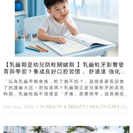
【乳齒期是幼兒防蛀關鍵期 】乳齒蛀牙影響發
育與學習？養成良好口腔習慣， 舒適達 強化琺
瑯質 兒童牙膏防護指南
「以為乳齒早晚會換，蛀了都不怕？」是很多家長誤會
了的護齒大忌！您知道嗎？乳齒期正是兒童蛀牙的高危
時期。乳齒蛀蝕不僅僅是「牙痛」那麼簡單，就算換恆
齒也有影響！後果將如骨牌效應般...
In
HEALTH & BEAUTY
/
HEALTH CARE
/
LIFESTYLE
31st July, 2026 ｜