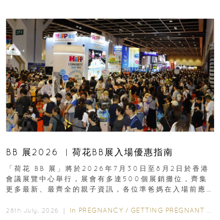
BB 展2026 ︳荷花BB展入場優惠指南
「荷花 BB 展」將於2026年7月30日至8月2日於香港
會議展覽中心舉行，展會有多達500個展銷攤位，齊集
更多最新、最齊全的親子資訊，各位準爸媽在入場前應
先閱讀購物指南...
In
PREGNANCY
/
GETTING PREGNANT
/
P
28th July, 2026 ｜