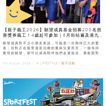
【親子義工2026】願望成真基金招募200名慈
善獎券義工！4歲起可參加｜8月街站遍及港九
新界
願望成真對不少小朋友來說，可能是一次期待已久的驚
喜；但對正在接受漫長治療的重病兒童而言，一個等待
實現的願望，卻可以成為陪伴他們走過低谷、勇敢面對
逆境的重要力量。▲ 願...
In
LIFESTYLE
/
親子活動
5th August, 2026 ｜