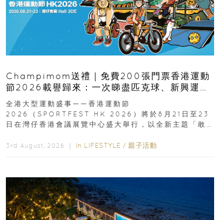
Champimom送禮｜免費200張門票香港運動
節2026載譽歸來：一次睇盡匹克球、新興運
動、街舞比賽＋逾百運動品牌展覽
全港大型運動盛事——香港運動節
2026（SPORTFEST HK 2026）將於8月21日至23
日在灣仔香港會議展覽中心盛大舉行，以全新主題「敢
運動大排檔」登場，集合...
In
LIFESTYLE
/
親子活動
3rd August, 2026 ｜