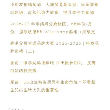
Champimom
小朋友補腦食物、大腦發育黃金期、兒童營養
師建議、改善記憶力飲食、提升專注力食物
2026/27 年孕媽媽分娩醫院、BB年份/月
份、濕疹敏感BB Whatsapp群組（持續更
新）
香港父母首選品牌大獎 2025-2026｜得獎品
牌巡禮（上）
產前｜懷孕媽媽這樣吃 生出眼神明亮、皮膚
白皙的靚寶寶
產後｜BB出生時沒哭恐有生命危險？即看新
生兒出生時大哭的重要性！