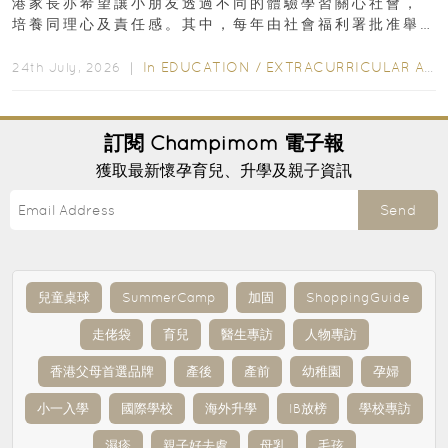
港家長亦希望讓小朋友透過不同的體驗學習關心社會，
培養同理心及責任感。其中，每年由社會福利署批准舉
行的小朋友賣旗日小朋友，正是一項既有教育意義...
In
EDUCATION
/
EXTRACURRICULAR ACTIVITIES
24th July, 2026 ｜
訂閱
Champimom
電子報
獲取最新懷孕育兒、升學及親子資訊
Send
兒童桌球
SummerCamp
加固
ShoppingGuide
走佬袋
育兒
醫生專訪
人物專訪
香港父母首選品牌
產後
產前
幼稚園
孕婦
小一入學
國際學校
海外升學
IB放榜
學校專訪
濕疹
親子好去處
母乳
毛孩