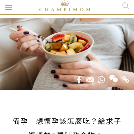
備孕｜想懷孕該怎麼吃？給求子