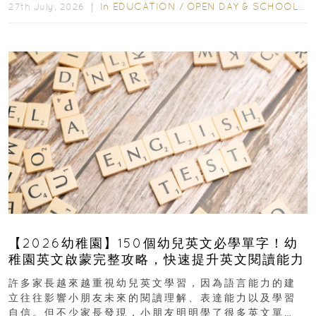
In
EDUCATION
/
OPEN DAY & SCHOOL EVENTS
27th July, 2026 ｜
【2026幼稚園】150個幼兒英文必學單字！幼
稚園英文啟蒙完整攻略，快速提升英文閱讀能力
許多家長越來越重視幼兒英文學習，因為語言能力的建
立往往影響小朋友未來的閱讀理解、表達能力以及學習
自信。但不少家長發現，小朋友明明學了很多英文單