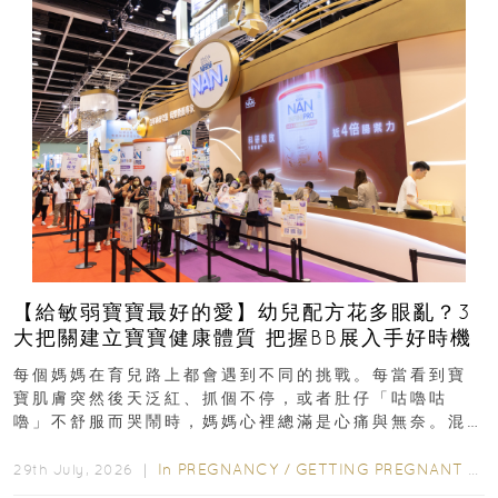
【給敏弱寶寶最好的愛】幼兒配方花多眼亂？3
大把關建立寶寶健康體質 把握BB展入手好時機
每個媽媽在育兒路上都會遇到不同的挑戰。每當看到寶
寶肌膚突然後天泛紅、抓個不停，或者肚仔「咕嚕咕
嚕」不舒服而哭鬧時，媽媽心裡總滿是心痛與無奈。混
合餵養揀奶粉？選擇幼兒配...
In
PREGNANCY
/
GETTING PREGNANT
/
P
29th July, 2026 ｜