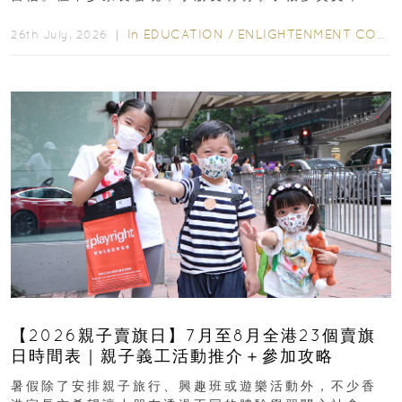
字，真正開始閱讀英文故事書時，仍然容易卡住...
In
EDUCATION
/
ENLIGHTENMENT CORNER
26th July, 2026 ｜
【2026親子賣旗日】7月至8月全港23個賣旗
日時間表｜親子義工活動推介＋參加攻略
暑假除了安排親子旅行、興趣班或遊樂活動外，不少香