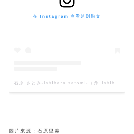
在 Instagram 查看這則貼文
石原 さとみ-ishihara satomi-（@_ishihara_satomi_）分享的貼文
圖片來源：石原里美