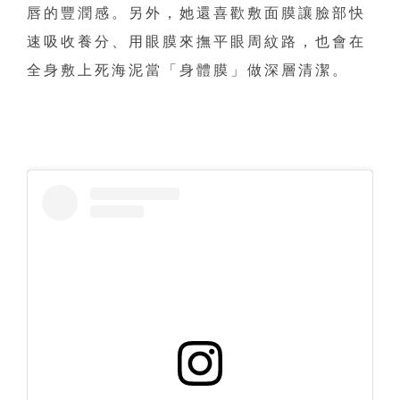
唇的豐潤感。另外，她還喜歡敷面膜讓臉部快
速吸收養分、用眼膜來撫平眼周紋路，也會在
全身敷上死海泥當「身體膜」做深層清潔。