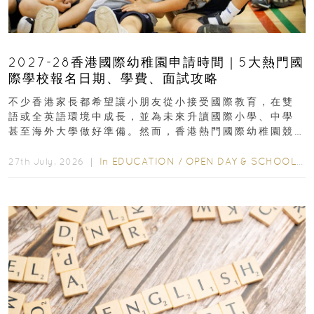
2027-28香港國際幼稚園申請時間｜5大熱門國
際學校報名日期、學費、面試攻略
不少香港家長都希望讓小朋友從小接受國際教育，在雙
語或全英語環境中成長，並為未來升讀國際小學、中學
甚至海外大學做好準備。然而，香港熱門國際幼稚園競
爭激烈，大部分學校會於入學前約一年開始接受申請...
In
EDUCATION
/
OPEN DAY & SCHOOL EVENTS
27th July, 2026 ｜