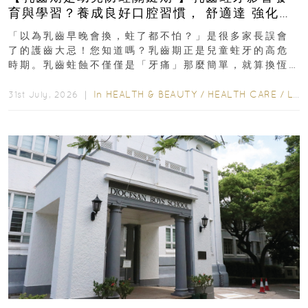
育與學習？養成良好口腔習慣， 舒適達 強化琺
瑯質 兒童牙膏防護指南
「以為乳齒早晚會換，蛀了都不怕？」是很多家長誤會
了的護齒大忌！您知道嗎？乳齒期正是兒童蛀牙的高危
時期。乳齒蛀蝕不僅僅是「牙痛」那麼簡單，就算換恆
齒也有影響！後果將如骨牌效應般...
In
HEALTH & BEAUTY
/
HEALTH CARE
/
LIFESTYLE
31st July, 2026 ｜