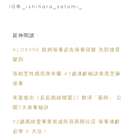
IG@_ishihara_satomi_
延伸閱讀 :
KLORANE 靚媽保養必先保養頭髮 先防後育
髮則
張柏芝性感現身米蘭 43歲凍齡秘訣靠黑芝麻
保養
朱茵復出《反起跑線聯盟2》飾演「嚴師」 公
開3大保養秘訣
52歲萬綺雯事業有成民宿再開分店 保養凍齡
必學 6 大法！