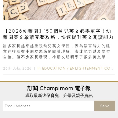
【2026幼稚園】150個幼兒英文必學單字！幼
稚園英文啟蒙完整攻略，快速提升英文閱讀能力
許多家長越來越重視幼兒英文學習，因為語言能力的建
立往往影響小朋友未來的閱讀理解、表達能力以及學習
自信。但不少家長發現，小朋友明明學了很多英文單
字，真正開始閱讀英文故事書時，仍然容易卡住...
In
EDUCATION
/
ENLIGHTENMENT CORNER
26th July, 2026 ｜
訂閱
Champimom
電子報
獲取最新懷孕育兒、升學及親子資訊
Send