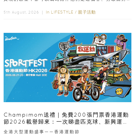
逆境的重要力量。▲ 願...
In
LIFESTYLE
/
親子活動
5th August, 2026 ｜
Champimom送禮｜免費200張門票香港運動
節2026載譽歸來：一次睇盡匹克球、新興運
動、街舞比賽＋逾百運動品牌展覽
全港大型運動盛事——香港運動節