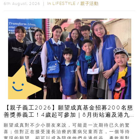
In
LIFESTYLE
/
親子活動
6th August, 2026 ｜
【親子義工2026】願望成真基金招募200名慈
善獎券義工！4歲起可參加｜8月街站遍及港九
新界
願望成真對不少小朋友來說，可能是一次期待已久的驚
喜；但對正在接受漫長治療的重病兒童而言，一個等待
實現的願望，卻可以成為陪伴他們走過低谷、勇敢面對