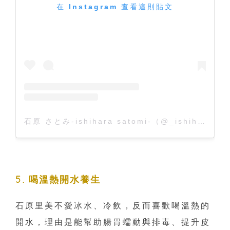
在 Instagram 查看這則貼文
石原 さとみ-ishihara satomi-（@_ishihara_satomi_）分享的貼文
5. 喝溫熱開水養生
石原里美不愛冰水、冷飲，反而喜歡喝溫熱的
開水，理由是能幫助腸胃蠕動與排毒、提升皮