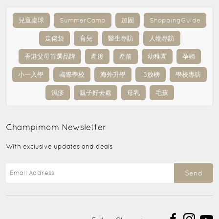
兒童桌球
SummerCamp
加固
ShoppingGuide
走佬袋
育兒
醫生專訪
人物專訪
香港父母首選品牌
產後
產前
幼稚園
孕婦
小一入學
國際學校
海外升學
IB放榜
學校專訪
濕疹
親子好去處
母乳
毛孩
Champimom
Newsletter
With exclusive updates and deals
Send