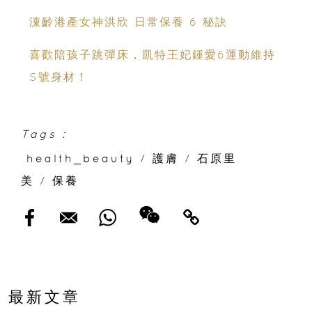
涷齡港產女神洪欣 日常保養 6 秘訣
喜歡陪孩子跳彈床，凱特王妃鍾愛6運動維持
S號身材！
Tags :
health_beauty
/
護膚
/
石原里
美
/
保養
最新文章