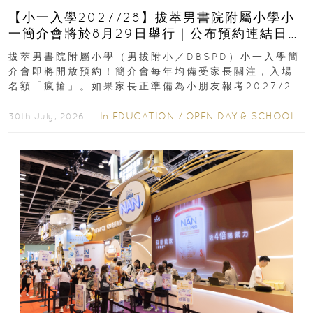
【小一入學2027/28】拔萃男書院附屬小學小
一簡介會將於8月29日舉行｜公布預約連結日期
｜更設有網上重溫
拔萃男書院附屬小學（男拔附小／DBSPD）小一入學簡
介會即將開放預約！簡介會每年均備受家長關注，入場
名額「瘋搶」。如果家長正準備為小朋友報考2027/28
學年小一，想...
In
EDUCATION
/
OPEN DAY & SCHOOL EVENTS
30th July, 2026 ｜