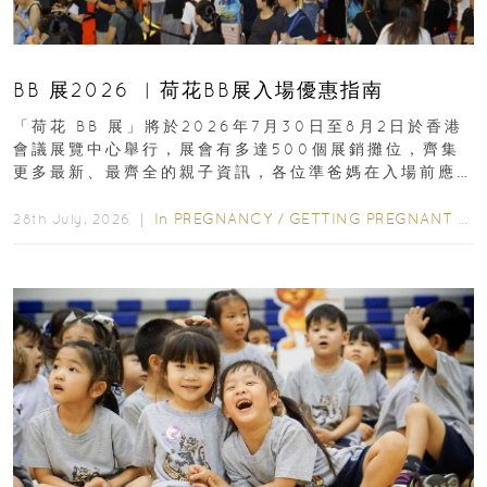
BB 展2026 ︳荷花BB展入場優惠指南
「荷花 BB 展」將於2026年7月30日至8月2日於香港
會議展覽中心舉行，展會有多達500個展銷攤位，齊集
更多最新、最齊全的親子資訊，各位準爸媽在入場前應
先閱讀購物指南...
In
PREGNANCY
/
GETTING PREGNANT
/
P
28th July, 2026 ｜