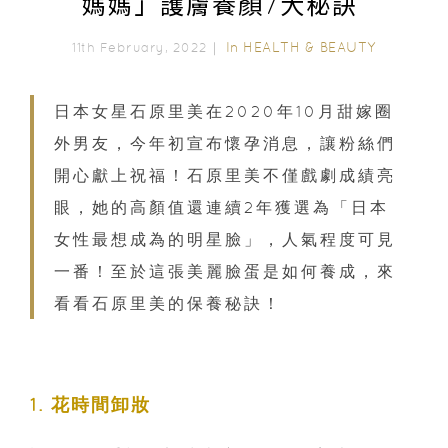
媽媽」護膚養顏7大秘訣
In
HEALTH & BEAUTY
11th February, 2022｜
日本女星石原里美在2020年10月甜嫁圈
外男友，今年初宣布懷孕消息，讓粉絲們
開心獻上祝福！石原里美不僅戲劇成績亮
眼，她的高顏值還連續2年獲選為「日本
女性最想成為的明星臉」，人氣程度可見
一番！至於這張美麗臉蛋是如何養成，來
看看石原里美的保養秘訣！
1. 花時間卸妝