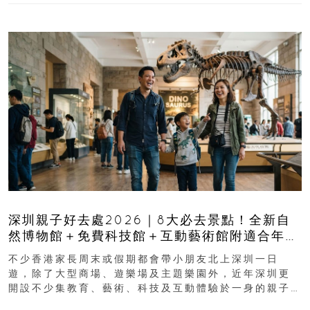
深圳親子好去處2026｜8大必去景點！全新自
然博物館＋免費科技館＋互動藝術館附適合年
齡、交通、門票、開放時間
不少香港家長周末或假期都會帶小朋友北上深圳一日
遊，除了大型商場、遊樂場及主題樂園外，近年深圳更
開設不少集教育、藝術、科技及互動體驗於一身的親子
好去處！暑假唔想再行商場...