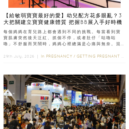
【給敏弱寶寶最好的愛】幼兒配方花多眼亂？3
大把關建立寶寶健康體質 把握BB展入手好時機
每個媽媽在育兒路上都會遇到不同的挑戰。每當看到寶
寶肌膚突然後天泛紅、抓個不停，或者肚仔「咕嚕咕
嚕」不舒服而哭鬧時，媽媽心裡總滿是心痛與無奈。混
合餵養揀奶粉？選擇幼兒配...
In
PREGNANCY
/
GETTING PREGNANT
/
P
29th July, 2026 ｜