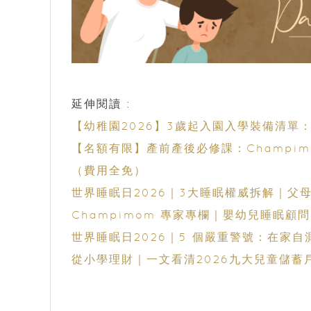
延伸閱讀 :
【幼稚園2026】3歲起入園入學裝備清
【名額有限】產前產後必修課：Champimom 
（費用全免）
世界睡眠日2026｜3大睡眠權威拆解｜父
Champimom 專家專欄｜嬰幼兒睡眠顧問
世界睡眠日2026｜5 個嚴重警號：在家
從小學理財｜一文看清2026九大兒童儲蓄