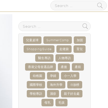
兒童桌球
SummerCamp
加固
ShoppingGuide
走佬袋
育兒
醫生專訪
人物專訪
香港父母首選品牌
產後
產前
幼稚園
孕婦
小一入學
國際學校
海外升學
IB放榜
學校專訪
濕疹
親子好去處
母乳
毛孩