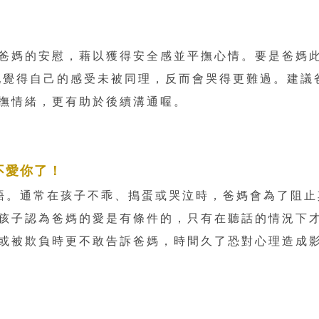
爸媽的安慰，藉以獲得安全感並平撫心情。要是爸媽
 她覺得自己的感受未被同理，反而會哭得更難過。建議
撫情緒，更有助於後續溝通喔。
不愛你了！
語。通常在孩子不乖、搗蛋或哭泣時，爸媽會為了阻止
孩子認為爸媽的愛是有條件的，只有在聽話的情況下
或被欺負時更不敢告訴爸媽，時間久了恐對心理造成