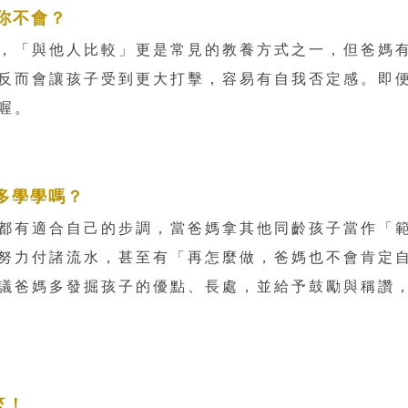
你不會？
，「與他人比較」更是常見的教養方式之一，但爸媽
反而會讓孩子受到更大打擊，容易有自我否定感。即
喔。
多學學嗎？
都有適合自己的步調，當爸媽拿其他同齡孩子當作「
努力付諸流水，甚至有「再怎麼做，爸媽也不會肯定
議爸媽多發掘孩子的優點、長處，並給予鼓勵與稱讚
來！