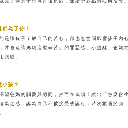
議先了解孩子行為背後原因，並給予多點耐心與指導
是都為了你！
的是讓孩子了解自己的苦心，卻也無意間影響孩子內
，才會這讓媽媽這麼辛苦」的罪惡感。小提醒，爸媽
用詞喔。
種小孩？
渴望爸媽的關愛與認同，然而在氣頭上說出「怎麼會
遺棄之感，認為自己不被接受或認可；若次數過於頻
。