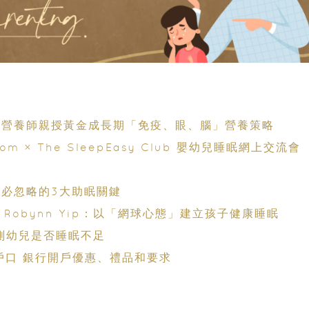
單：營養師親授黃金成長期「免疫、眼、腦」營養策略
× The SleepEasy Club 嬰幼兒睡眠網上交流會
母必忽略的3大助眠關鍵
 Robynn Yip：以「網球心態」建立孩子健康睡眠
自測幼兒是否睡眠不足
戶口 銀行開戶優惠、禮品和要求