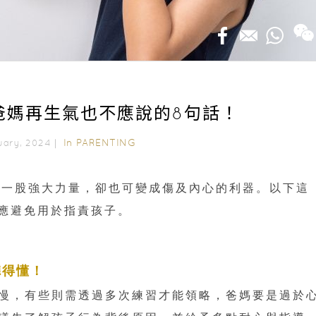
爸媽再生氣也不應說的8句話！
In
PARENTING
uary, 2024｜
為一股強大力量，卻也可變成傷及內心的利器。以下這
應避免用於指責孩子。
聽得懂！
慢，有些則需透過多次練習才能領略，爸媽要是過於