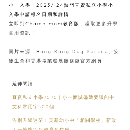
小一入學｜2023/ 24熱門直資私立小學小一
入學申請報名日期和詳情
立即到
Champimom教育版
，獲取更多升學
實用資訊！
圖片來源：Hong Kong Dog Rescue、安
徒生會和香港職業發展服務處官方網頁
延伸閱讀 :
直資私立小學2026｜小一面試備戰要識的中
文科常用字500個
告別升學迷茫！英基幼小中「相關學校」新政
｜一條龍15年教育免焦慮