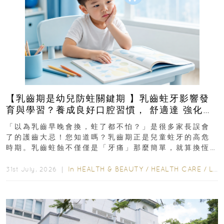
【乳齒期是幼兒防蛀關鍵期 】乳齒蛀牙影響發
育與學習？養成良好口腔習慣， 舒適達 強化琺
瑯質 兒童牙膏防護指南
「以為乳齒早晚會換，蛀了都不怕？」是很多家長誤會
了的護齒大忌！您知道嗎？乳齒期正是兒童蛀牙的高危
時期。乳齒蛀蝕不僅僅是「牙痛」那麼簡單，就算換恆
齒也有影響！後果將如骨牌效應般...
In
HEALTH & BEAUTY
/
HEALTH CARE
/
LIFESTYLE
31st July, 2026 ｜