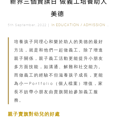
新界三個賣旗日 做義工培養助人
美德
In
EDUCATION
/
ADMISSION
/
EXT
5th September, 2022｜
培養孩子同理心和樂於助人的美德的最好
方法，就是和他們一起做義工。除了增進
親子關係，親子義工活動更能提升小朋友
多方面技能，如溝通、解難和社交能力。
而做義工的經驗不但滋養孩子成長，更能
為小一Portfolio（個人檔案）增值，家
長不妨帶小朋友由賣旗開始參加義工服
務。
親子賣旗對幼兒的好處