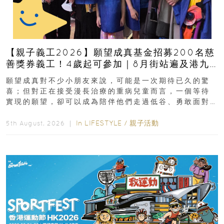
【親子義工2026】願望成真基金招募200名慈
善獎券義工！4歲起可參加｜8月街站遍及港九
新界
願望成真對不少小朋友來說，可能是一次期待已久的驚
喜；但對正在接受漫長治療的重病兒童而言，一個等待
實現的願望，卻可以成為陪伴他們走過低谷、勇敢面對
逆境的重要力量。▲ 願...
In
LIFESTYLE
/
親子活動
5th August, 2026 ｜