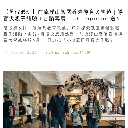
【暑假必玩】前流浮山警署香港導盲犬學苑｜導
盲犬親子體驗＋古蹟尋寶 | Champimom送3
組免費名額
暑假想安排一個兼具教育意義、戶外探索及互動體驗嘅
親子活動？由於7月場次反應熱烈，前流浮山警署香港導
盲犬學苑將於8月23日加推「小Q夏日尋寶大作戰」，家
長與小朋友可以走進前流浮山警署...
In
LIFESTYLE
/
親子活動
7th August, 2026 ｜