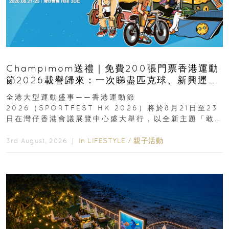
Champimom送禮｜免費200張門票香港運動
節2026載譽歸來：一次睇盡匹克球、新興運
動、街舞比賽＋逾百運動品牌展覽
全港大型運動盛事——香港運動節
2026（SPORTFEST HK 2026）將於8月21日至23
日在灣仔香港會議展覽中心盛大舉行，以全新主題「敢
運動大排檔」登場，集合...
In
LIFESTYLE
/
親子活動
3rd August, 2026 ｜