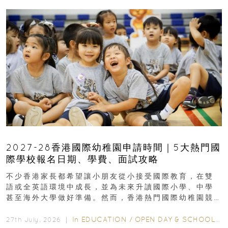
2027-28香港國際幼稚園申請時間｜5大熱門國
際學校報名日期、學費、面試攻略
不少香港家長都希望讓小朋友從小接受國際教育，在雙
語或全英語環境中成長，並為未來升讀國際小學、中學
甚至海外大學做好準備。然而，香港熱門國際幼稚園競
爭激烈，大部分學校會於入學前約一年開始接受申請...
In
EDUCATION
/
OPEN DAY & SCHOOL EVENTS
27th July, 2026 ｜