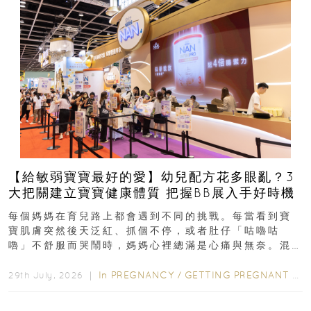
【給敏弱寶寶最好的愛】幼兒配方花多眼亂？3
大把關建立寶寶健康體質 把握BB展入手好時機
每個媽媽在育兒路上都會遇到不同的挑戰。每當看到寶
寶肌膚突然後天泛紅、抓個不停，或者肚仔「咕嚕咕
嚕」不舒服而哭鬧時，媽媽心裡總滿是心痛與無奈。混
合餵養揀奶粉？選擇幼兒配...
In
PREGNANCY
/
GETTING PREGNANT
/
P
29th July, 2026 ｜