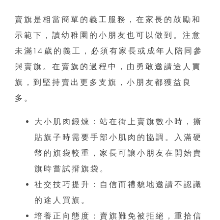
賣旗是相當簡單的義工服務，在家長的鼓勵和
示範下，讀幼稚園的小朋友也可以做到。注意
未滿14歲的義工，必須有家長或成年人陪同參
與賣旗。在賣旗的過程中，由勇敢邀請途人買
旗，到堅持賣出更多支旗，小朋友都獲益良
多。
大小肌肉鍛煉：站在街上賣旗數小時，撕
貼旗子時需要手部小肌肉的協調。入滿硬
幣的旗袋較重，家長可讓小朋友在開始賣
旗時嘗試揹旗袋。
社交技巧提升：自信而禮貌地邀請不認識
的途人買旗。
培養正向態度：賣旗難免被拒絕，重拾信