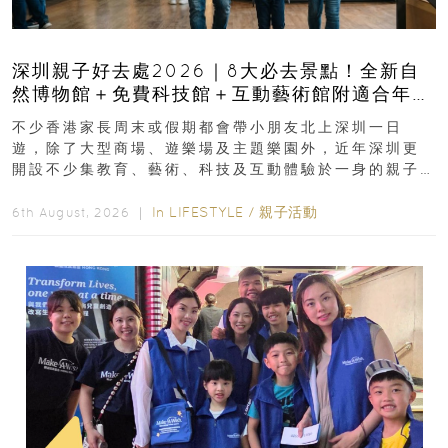
深圳親子好去處2026｜8大必去景點！全新自
然博物館＋免費科技館＋互動藝術館附適合年
齡、交通、門票、開放時間
不少香港家長周末或假期都會帶小朋友北上深圳一日
遊，除了大型商場、遊樂場及主題樂園外，近年深圳更
開設不少集教育、藝術、科技及互動體驗於一身的親子
好去處！暑假唔想再行商場...
In
LIFESTYLE
/
親子活動
6th August, 2026 ｜