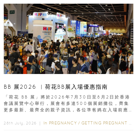
BB 展2026 ︳荷花BB展入場優惠指南
「荷花 BB 展」將於2026年7月30日至8月2日於香港
會議展覽中心舉行，展會有多達500個展銷攤位，齊集
更多最新、最齊全的親子資訊，各位準爸媽在入場前應
先閱讀購物指南...
In
PREGNANCY
/
GETTING PREGNANT
/
P
28th July, 2026 ｜