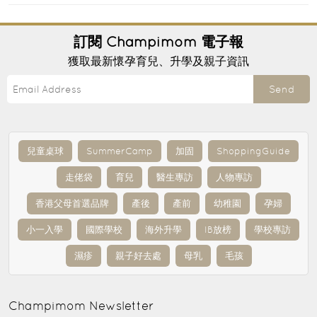
訂閱
Champimom
電子報
獲取最新懷孕育兒、升學及親子資訊
Send
兒童桌球
SummerCamp
加固
ShoppingGuide
走佬袋
育兒
醫生專訪
人物專訪
香港父母首選品牌
產後
產前
幼稚園
孕婦
小一入學
國際學校
海外升學
IB放榜
學校專訪
濕疹
親子好去處
母乳
毛孩
Champimom
Newsletter