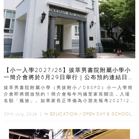
【小一入學2027/28】拔萃男書院附屬小學小
一簡介會將於8月29日舉行｜公布預約連結日期
｜更設有網上重溫
拔萃男書院附屬小學（男拔附小／DBSPD）小一入學簡
介會即將開放預約！簡介會每年均備受家長關注，入場
名額「瘋搶」。如果家長正準備為小朋友報考2027/28
學年小一，想...
In
EDUCATION
/
OPEN DAY & SCHOOL EVENTS
30th July, 2026 ｜