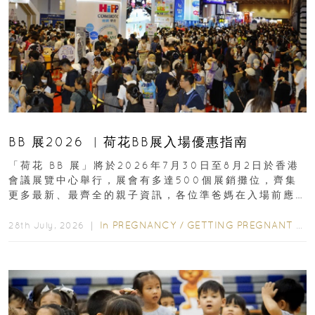
BB 展2026 ︳荷花BB展入場優惠指南
「荷花 BB 展」將於2026年7月30日至8月2日於香港
會議展覽中心舉行，展會有多達500個展銷攤位，齊集
更多最新、最齊全的親子資訊，各位準爸媽在入場前應
先閱讀購物指南...
In
PREGNANCY
/
GETTING PREGNANT
/
P
28th July, 2026 ｜