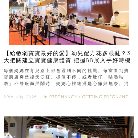
【給敏弱寶寶最好的愛】幼兒配方花多眼亂？3
大把關建立寶寶健康體質 把握BB展入手好時機
每個媽媽在育兒路上都會遇到不同的挑戰。每當看到寶
寶肌膚突然後天泛紅、抓個不停，或者肚仔「咕嚕咕
嚕」不舒服而哭鬧時，媽媽心裡總滿是心痛與無奈。混
合餵養揀奶粉？選擇幼兒配...
In
PREGNANCY
/
GETTING PREGNANT
/
P
29th July, 2026 ｜