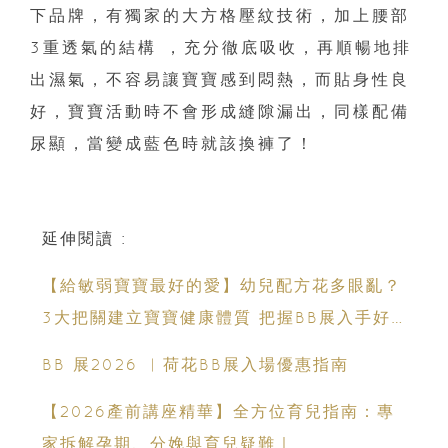
下品牌，有獨家的大方格壓紋技術，加上腰部
3重透氣的結構 ，充分徹底吸收，再順暢地排
出濕氣，不容易讓寶寶感到悶熱，而貼身性良
好，寶寶活動時不會形成縫隙漏出，同樣配備
尿顯，當變成藍色時就該換褲了！
延伸閱讀 :
【給敏弱寶寶最好的愛】幼兒配方花多眼亂？
3大把關建立寶寶健康體質 把握BB展入手好
時機
BB 展2026 ︳荷花BB展入場優惠指南
【2026產前講座精華】全方位育兒指南：專
家拆解孕期、分娩與育兒疑難｜