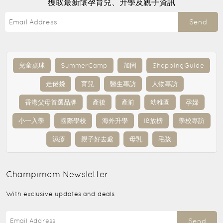
獲取最新懷孕育兒、升學及親子資訊
Send
兒童桌球
SummerCamp
加固
ShoppingGuide
走佬袋
育兒
醫生專訪
人物專訪
香港父母首選品牌
產後
產前
幼稚園
孕婦
小一入學
國際學校
海外升學
IB放榜
學校專訪
濕疹
親子好去處
母乳
毛孩
Champimom
Newsletter
With exclusive updates and deals
Send