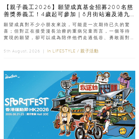
【親子義工2026】願望成真基金招募200名慈
善獎券義工！4歲起可參加｜8月街站遍及港九
新界
願望成真對不少小朋友來說，可能是一次期待已久的驚
喜；但對正在接受漫長治療的重病兒童而言，一個等待
實現的願望，卻可以成為陪伴他們走過低谷、勇敢面對
逆境的重要力量。▲ 願...
In
LIFESTYLE
/
親子活動
5th August, 2026 ｜