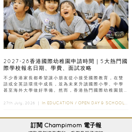
2027-28香港國際幼稚園申請時間｜5大熱門國
際學校報名日期、學費、面試攻略
不少香港家長都希望讓小朋友從小接受國際教育，在雙
語或全英語環境中成長，並為未來升讀國際小學、中學
甚至海外大學做好準備。然而，香港熱門國際幼稚園競
爭激烈，大部分學校會於入學前約一年開始接受申請...
In
EDUCATION
/
OPEN DAY & SCHOOL EVENTS
27th July, 2026 ｜
訂閱
Champimom
電子報