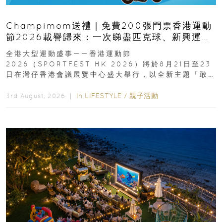
Champimom送禮｜免費200張門票香港運動
節2026載譽歸來：一次睇盡匹克球、新興運
動、街舞比賽＋逾百運動品牌展覽
全港大型運動盛事——香港運動節
2026（SPORTFEST HK 2026）將於8月21日至23
日在灣仔香港會議展覽中心盛大舉行，以全新主題「敢
運動大排檔」登場，集合...
In
LIFESTYLE
/
親子活動
3rd August, 2026 ｜