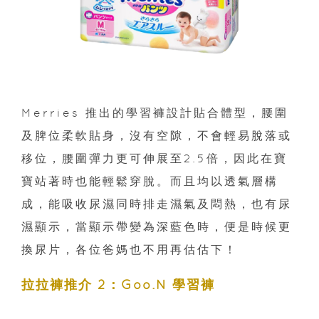
Merries 推出的學習褲設計貼合體型，腰圍
及脾位柔軟貼身，沒有空隙，不會輕易脫落或
移位，腰圍彈力更可伸展至2.5倍，因此在寶
寶站著時也能輕鬆穿脫。而且均以透氣層構
成，能吸收尿濕同時排走濕氣及悶熱，也有尿
濕顯示，當顯示帶變為深藍色時，便是時候更
換尿片，各位爸媽也不用再估估下！
拉拉褲推介 2：Goo.N 學習褲