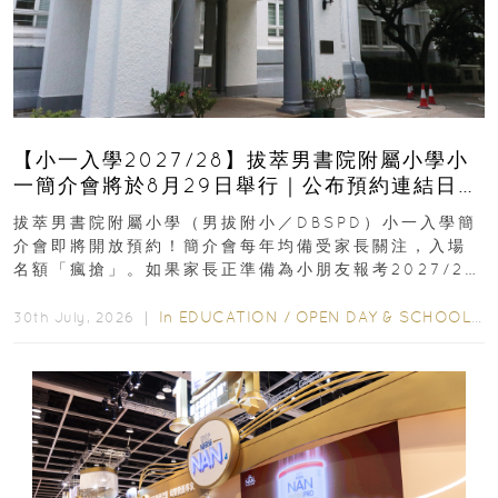
【小一入學2027/28】拔萃男書院附屬小學小
一簡介會將於8月29日舉行｜公布預約連結日期
｜更設有網上重溫
拔萃男書院附屬小學（男拔附小／DBSPD）小一入學簡
介會即將開放預約！簡介會每年均備受家長關注，入場
名額「瘋搶」。如果家長正準備為小朋友報考2027/28
學年小一，想...
In
EDUCATION
/
OPEN DAY & SCHOOL EVENTS
30th July, 2026 ｜