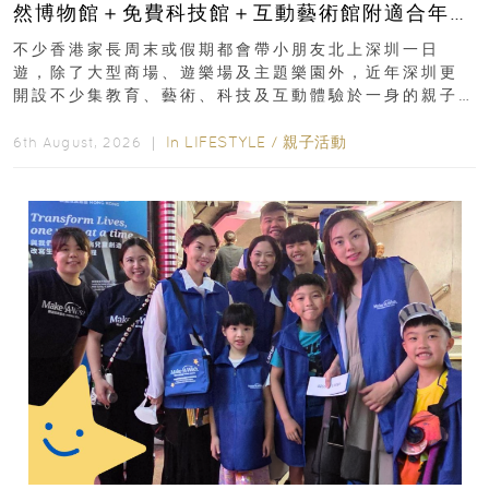
然博物館＋免費科技館＋互動藝術館附適合年
齡、交通、門票、開放時間
不少香港家長周末或假期都會帶小朋友北上深圳一日
遊，除了大型商場、遊樂場及主題樂園外，近年深圳更
開設不少集教育、藝術、科技及互動體驗於一身的親子
好去處！暑假唔想再行商場...
In
LIFESTYLE
/
親子活動
6th August, 2026 ｜