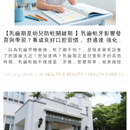
【乳齒期是幼兒防蛀關鍵期 】乳齒蛀牙影響發
育與學習？養成良好口腔習慣， 舒適達 強化琺
瑯質 兒童牙膏防護指南
「以為乳齒早晚會換，蛀了都不怕？」是很多家長誤會
了的護齒大忌！您知道嗎？乳齒期正是兒童蛀牙的高危
時期。乳齒蛀蝕不僅僅是「牙痛」那麼簡單，就算換恆
齒也有影響！後果將如骨牌效應般...
In
HEALTH & BEAUTY
/
HEALTH CARE
/
LIFESTYLE
31st July, 2026 ｜