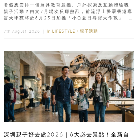
組免費名額
暑假想安排一個兼具教育意義、戶外探索及互動體驗嘅
親子活動？由於7月場次反應熱烈，前流浮山警署香港導
盲犬學苑將於8月23日加推「小Q夏日尋寶大作戰」，家
長與小朋友可以走進前流浮山警署...
In
LIFESTYLE
/
親子活動
7th August, 2026 ｜
深圳親子好去處2026｜8大必去景點！全新自