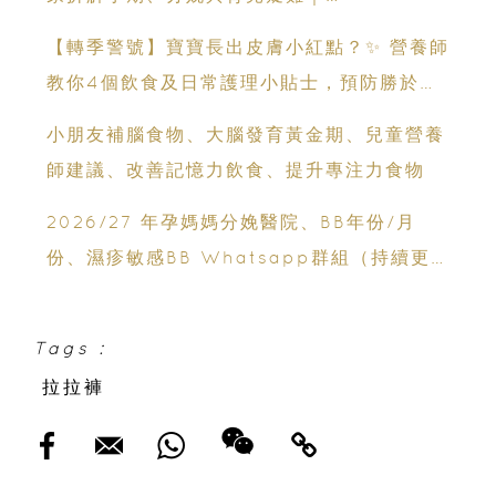
Champimom
​​【轉季警號】寶寶長出皮膚小紅點？✨ 營養師
教你4個飲食及日常護理小貼士，預防勝於補
救！​
小朋友補腦食物、大腦發育黃金期、兒童營養
師建議、改善記憶力飲食、提升專注力食物
2026/27 年孕媽媽分娩醫院、BB年份/月
份、濕疹敏感BB Whatsapp群組（持續更
新）
Tags :
拉拉褲