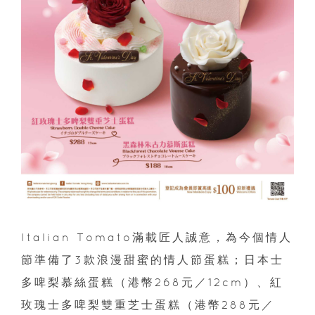
Italian Tomato滿載匠人誠意，為今個情人
節準備了3款浪漫甜蜜的情人節蛋糕；日本士
多啤梨慕絲蛋糕（港幣268元／12cm）、紅
玫瑰士多啤梨雙重芝士蛋糕（港幣288元／