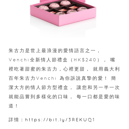
朱古力是世上最浪漫的愛情語言之一，
Venchi全新情人節禮盒（HK$240）， 嘴
裡吃著甜蜜的朱古力，心裡更甜， 就用義大利
百年朱古力Venchi 為你訴說真摯的愛！ 簡
潔大方的情人節方型禮盒， 讓您和另一半一次
就能品嘗到多樣化的口味， 每一口都是愛的味
道！
詳情：
https://bit.ly/3REKUQ1