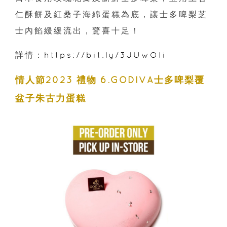
仁酥餅及紅桑子海綿蛋糕為底，讓士多啤梨芝
士內餡緩緩流出，驚喜十足！
詳情：
https://bit.ly/3JUwOIi
情人節2023 禮物 6.GODIVA士多啤梨覆
盆子朱古力蛋糕