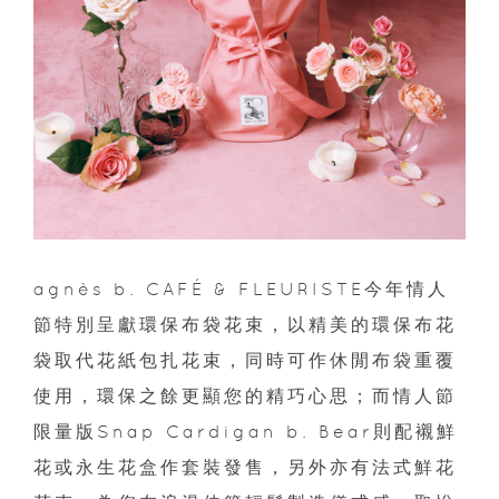
agnès b. CAFÉ & FLEURISTE今年情人
節特別呈獻環保布袋花束，以精美的環保布花
袋取代花紙包扎花束，同時可作休閒布袋重覆
使用，環保之餘更顯您的精巧心思；而情人節
限量版Snap Cardigan b. Bear則配襯鮮
花或永生花盒作套裝發售，另外亦有法式鮮花