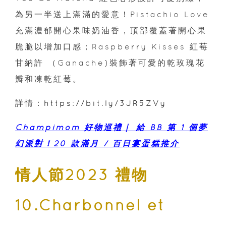
為另一半送上滿滿的愛意！Pistachio Love
充滿濃郁開心果味奶油香，頂部覆蓋著開心果
脆脆以增加口感；Raspberry Kisses 紅莓
甘納許 （Ganache)裝飾著可愛的乾玫瑰花
瓣和凍乾紅莓。
詳情：
https://bit.ly/3JR5ZVy
Champimom 好物巡禮｜ 給 BB 第 1 個夢
幻派對！20 款滿月 / 百日宴蛋糕推介
情人節2023 禮物
10.Charbonnel et