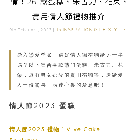
備！26 款蛋糕、朱古力、花束、
實用情人節禮物推介
In
INSPIRATION & LIFESTYLE
/
STYLE
9th February, 2023｜
踏入戀愛季節，選好情人節禮物給另一半
嗎？以下集合各款熱門蛋糕、朱古力、花
朵，還有男女都愛的實用禮物等，送給愛
人一份驚喜，表達心裏的愛意吧！
情人節2023 蛋糕
情人節2023 禮物 1.Vive Cake