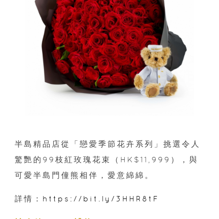
半島精品店從「戀愛季節花卉系列」挑選令人
驚艷的99枝紅玫瑰花束（HK$11,999），與
可愛半島門僮熊相伴，愛意綿綿。
詳情：
https://bit.ly/3HHR8tF