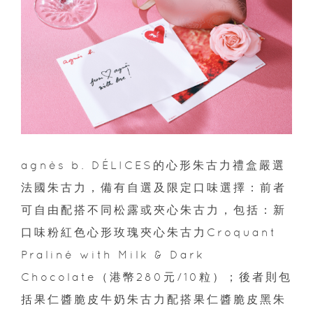
agnès b. DÉLICES的心形朱古力禮盒嚴選
法國朱古力，備有自選及限定口味選擇：前者
可自由配搭不同松露或夾心朱古力，包括：新
口味粉紅色心形玫瑰夾心朱古力Croquant
Praliné with Milk & Dark
Chocolate（港幣280元/10粒）；後者則包
括果仁醬脆皮牛奶朱古力配搭果仁醬脆皮黑朱