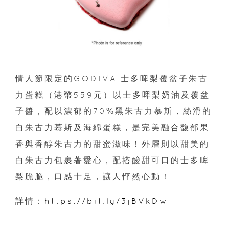
情人節限定的GODIVA 士多啤梨覆盆子朱古
力蛋糕（港幣559元）以士多啤梨奶油及覆盆
子醬，配以濃郁的70%黑朱古力慕斯，絲滑的
白朱古力慕斯及海綿蛋糕，是完美融合馥郁果
香與香醇朱古力的甜蜜滋味！外層則以甜美的
白朱古力包裹著愛心，配搭酸甜可口的士多啤
梨脆脆，口感十足，讓人怦然心動！
詳情：
https://bit.ly/3jBVkDw