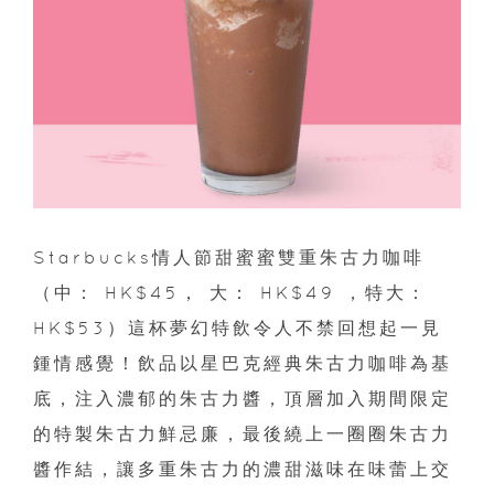
Starbucks情人節甜蜜蜜雙重朱古力咖啡
（中： HK$45， 大： HK$49 ，特大：
HK$53）這杯夢幻特飲令人不禁回想起一見
鍾情感覺！飲品以星巴克經典朱古力咖啡為基
底，注入濃郁的朱古力醬，頂層加入期間限定
的特製朱古力鮮忌廉，最後繞上一圈圈朱古力
醬作結，讓多重朱古力的濃甜滋味在味蕾上交