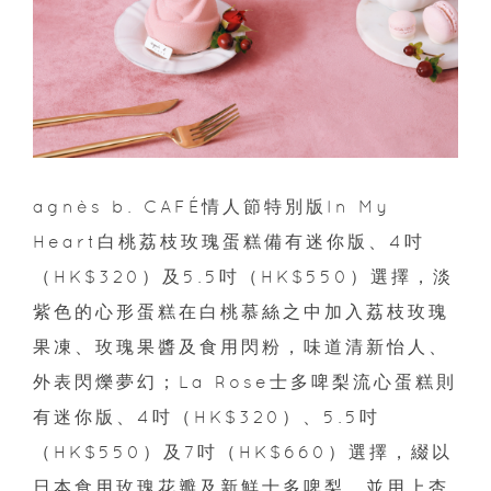
agnès b. CAFÉ情人節特別版In My
Heart白桃荔枝玫瑰蛋糕備有迷你版、4吋
（HK$320）及5.5吋（HK$550）選擇，淡
紫色的心形蛋糕在白桃慕絲之中加入荔枝玫瑰
果凍、玫瑰果醬及食用閃粉，味道清新怡人、
外表閃爍夢幻；La Rose士多啤梨流心蛋糕則
有迷你版、4吋（HK$320）、5.5吋
（HK$550）及7吋（HK$660）選擇，綴以
日本食用玫瑰花瓣及新鮮士多啤梨，並用上杏