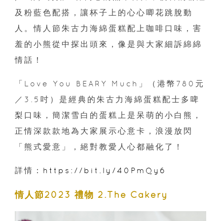
及粉藍色配搭，讓杯子上的心心唧花跳脫動
人。情人節朱古力海綿蛋糕配上咖啡口味，害
羞的小熊從中探出頭來，像是與大家細訴綿綿
情話！
「Love You BEARY Much」（港幣780元
／3.5吋）是經典的朱古力海綿蛋糕配士多啤
梨口味，簡潔雪白的蛋糕上是呆萌的小白熊，
正情深款款地為大家展示心意卡，浪漫放閃
「熊式愛意」，絕對教愛人心都融化了！
詳情：
https://bit.ly/40PmQy6
情人節2023 禮物 2.The Cakery