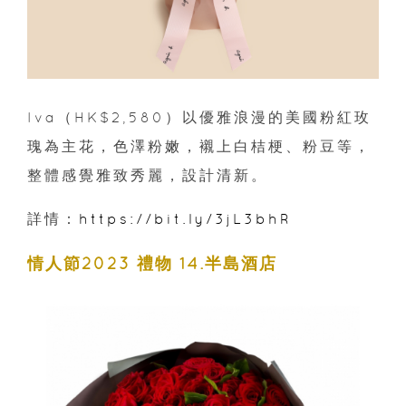
Iva（HK$2,580）以優雅浪漫的美國粉紅玫
瑰為主花，色澤粉嫩，襯上白桔梗、粉豆等，
整體感覺雅致秀麗，設計清新。
詳情：
https://bit.ly/3jL3bhR
情人節2023 禮物 14.半島酒店