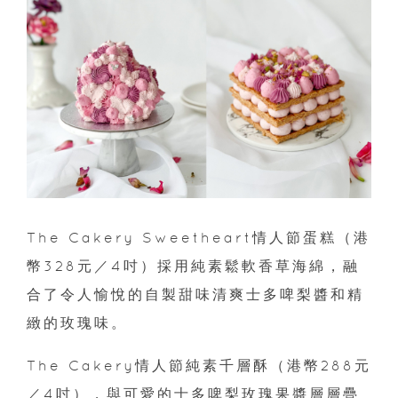
The Cakery Sweetheart情人節蛋糕（港
幣328元／4吋）採用純素鬆軟香草海綿，融
合了令人愉悅的自製甜味清爽士多啤梨醬和精
緻的玫瑰味。
The Cakery情人節純素千層酥（港幣288元
／4吋），與可愛的士多啤梨玫瑰果醬層層疊