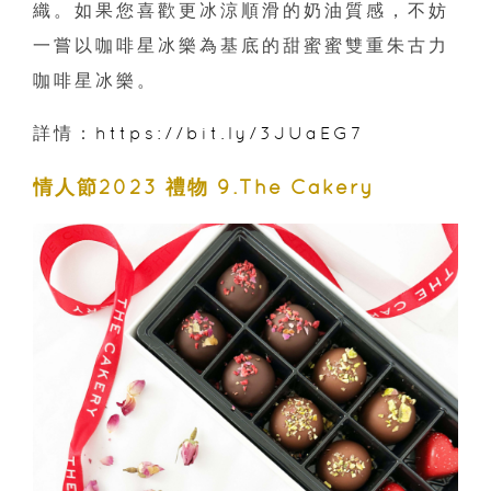
織。如果您喜歡更冰涼順滑的奶油質感，不妨
一嘗以咖啡星冰樂為基底的甜蜜蜜雙重朱古力
咖啡星冰樂。
詳情：
https://bit.ly/3JUaEG7
情人節2023 禮物 9.The Cakery