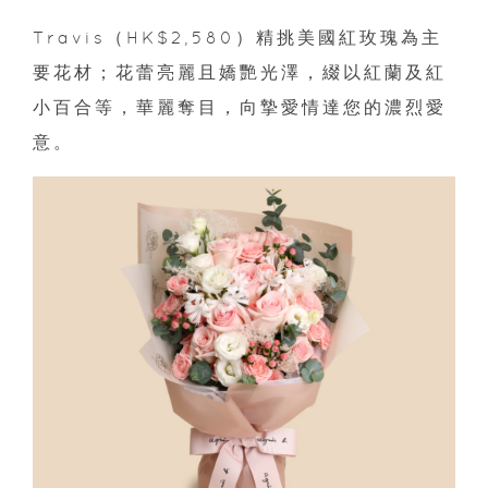
Travis（HK$2,580）精挑美國紅玫瑰為主
要花材；花蕾亮麗且嬌艷光澤，綴以紅蘭及紅
小百合等，華麗奪目，向摯愛情達您的濃烈愛
意。