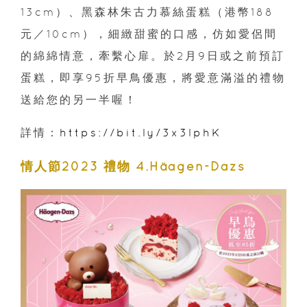
13cm）、黑森林朱古力慕絲蛋糕（港幣188
元／10cm），細緻甜蜜的口感，仿如愛侶間
的綿綿情意，牽繫心扉。於2月9日或之前預訂
蛋糕，即享95折早鳥優惠，將愛意滿溢的禮物
送給您的另一半喔！
詳情：
https://bit.ly/3x3lphK
情人節2023 禮物 4.Häagen-Dazs