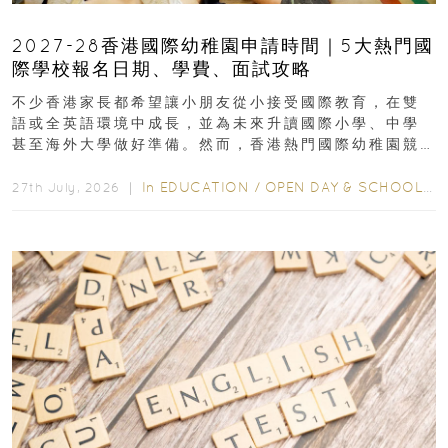
2027-28香港國際幼稚園申請時間｜5大熱門國
際學校報名日期、學費、面試攻略
不少香港家長都希望讓小朋友從小接受國際教育，在雙
語或全英語環境中成長，並為未來升讀國際小學、中學
甚至海外大學做好準備。然而，香港熱門國際幼稚園競
爭激烈，大部分學校會於入學前約一年開始接受申請...
In
EDUCATION
/
OPEN DAY & SCHOOL EVENTS
27th July, 2026 ｜