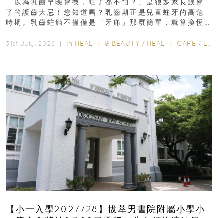
「以為乳齒早晚會換，蛀了都不怕？」是很多家長誤會
了的護齒大忌！您知道嗎？乳齒期正是兒童蛀牙的高危
時期。乳齒蛀蝕不僅僅是「牙痛」那麼簡單，就算換恆
齒也有影響！後果將如骨牌效應般...
In
HEALTH & BEAUTY
/
HEALTH CARE
/
LIFESTYLE
31st July, 2026 ｜
【小一入學2027/28】拔萃男書院附屬小學小