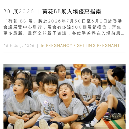
BB 展2026 ︳荷花BB展入場優惠指南
「荷花 BB 展」將於2026年7月30日至8月2日於香港
會議展覽中心舉行，展會有多達500個展銷攤位，齊集
更多最新、最齊全的親子資訊，各位準爸媽在入場前應
先閱讀購物指南...
In
PREGNANCY
/
GETTING PREGNANT
/
P
28th July, 2026 ｜