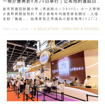
一簡介會將於8月29日舉行｜公布預約連結日期
｜更設有網上重溫
拔萃男書院附屬小學（男拔附小／DBSPD）小一入學簡
介會即將開放預約！簡介會每年均備受家長關注，入場
名額「瘋搶」。如果家長正準備為小朋友報考2027/28
學年小一，想...
In
EDUCATION
/
OPEN DAY & SCHOOL EVENTS
30th July, 2026 ｜