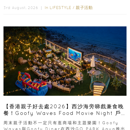
運動大排檔」登場，集合...
In
LIFESTYLE
/
親子活動
3rd August, 2026 ｜
【香港親子好去處2026】西沙海旁睇戲兼食晚
餐！Goofy Waves Food Movie Night 戶
外影院逢週末登場
周末親子活動不一定只有逛商場和主題樂園！Goofy
Waves與Goofy Diner在西沙GO PARK Aqua推出