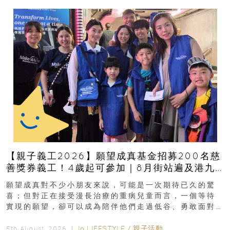
【親子義工2026】願望成真基金招募200名慈
善獎券義工！4歲起可參加｜8月街站遍及港九
新界
願望成真對不少小朋友來說，可能是一次期待已久的驚
喜；但對正在接受漫長治療的重病兒童而言，一個等待
實現的願望，卻可以成為陪伴他們走過低谷、勇敢面對
逆境的重要力量。▲ 願...
In
LIFESTYLE
/
親子活動
5th August, 2026 ｜