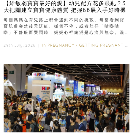
【給敏弱寶寶最好的愛】幼兒配方花多眼亂？3
大把關建立寶寶健康體質 把握BB展入手好時機
每個媽媽在育兒路上都會遇到不同的挑戰。每當看到寶
寶肌膚突然後天泛紅、抓個不停，或者肚仔「咕嚕咕
嚕」不舒服而哭鬧時，媽媽心裡總滿是心痛與無奈。混
合餵養揀奶粉？選擇幼兒配...
In
PREGNANCY
/
GETTING PREGNANT
/
P
29th July, 2026 ｜