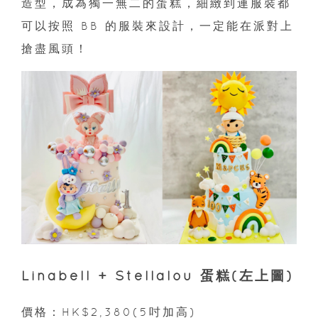
造型，成為獨一無二的蛋糕，細緻到連服裝都
可以按照 BB 的服裝來設計，一定能在派對上
搶盡風頭！
Linabell + Stellalou 蛋糕(左上圖)
價格：HK$2,380(5吋加高)