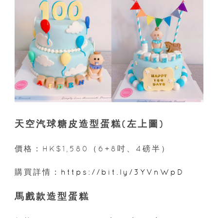
天空汽球糖皮造型蛋糕(左上圖)
價格：HK$1,580（6+8吋、4磅半）
購買詳情：
https://bit.ly/3YVnWpD
馬戲款造型蛋糕