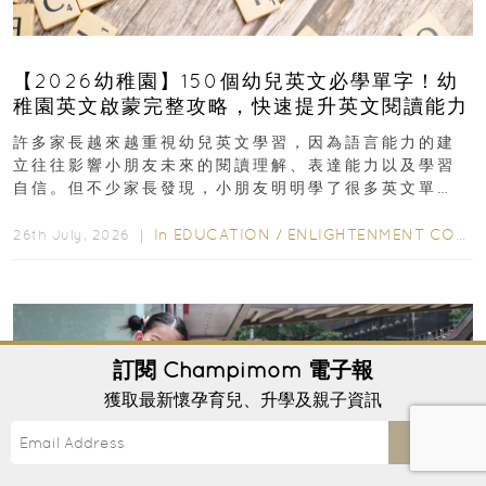
【2026幼稚園】150個幼兒英文必學單字！幼
稚園英文啟蒙完整攻略，快速提升英文閱讀能力
許多家長越來越重視幼兒英文學習，因為語言能力的建
立往往影響小朋友未來的閱讀理解、表達能力以及學習
自信。但不少家長發現，小朋友明明學了很多英文單
字，真正開始閱讀英文故事書時，仍然容易卡住...
In
EDUCATION
/
ENLIGHTENMENT CORNER
26th July, 2026 ｜
訂閱
Champimom
電子報
獲取最新懷孕育兒、升學及親子資訊
Send