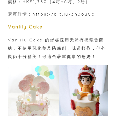
價格：HK$1,380（4吋+6吋、2磅）
購買詳情：
https://bit.ly/3n36yCc
Vanlily Cake
Vanlily Cake 的蛋糕採用天然有機龍舌蘭
糖，不使用乳化劑及防腐劑，味道輕盈，但外
觀仍十分精美！最適合著重健康的爸媽！