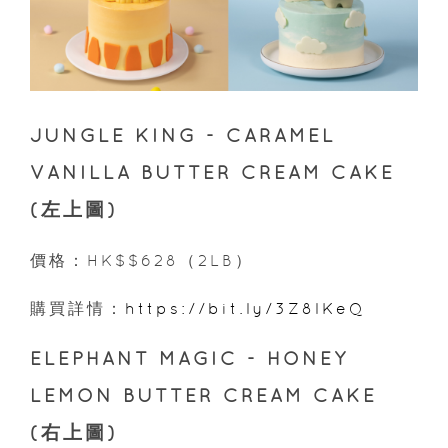
JUNGLE KING - CARAMEL
VANILLA BUTTER CREAM CAKE
(左上圖)
價格：HK$$628（2LB）
購買詳情：
https://bit.ly/3Z8lKeQ
ELEPHANT MAGIC - HONEY
LEMON BUTTER CREAM CAKE
(右上圖)