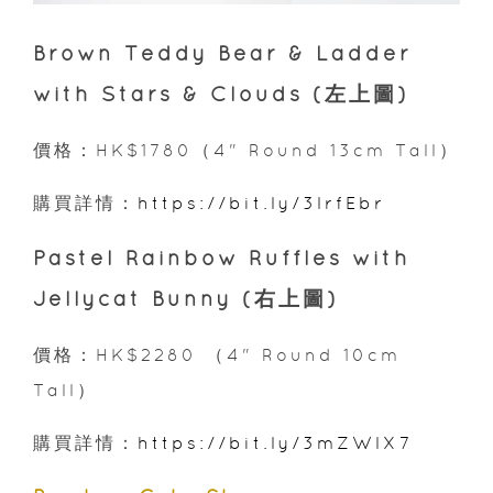
Brown Teddy Bear & Ladder
with Stars & Clouds (左上圖)
價格：HK$1780（4" Round 13cm Tall）
購買詳情：
https://bit.ly/3lrfEbr
Pastel Rainbow Ruffles with
Jellycat Bunny (右上圖)
價格：HK$2280 （4" Round 10cm
Tall）
購買詳情：
https://bit.ly/3mZWlX7