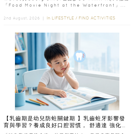
「Food Movie Night at the Waterfront」...
In
LIFESTYLE
/
FIND ACTIVITIES
2nd August, 2026 ｜
【乳齒期是幼兒防蛀關鍵期 】乳齒蛀牙影響發
育與學習？養成良好口腔習慣， 舒適達 強化琺
瑯質 兒童牙膏防護指南