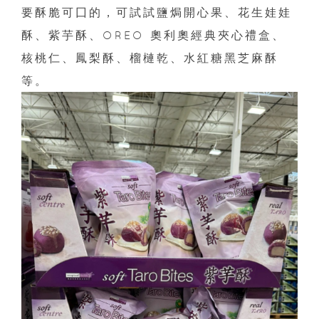
要酥脆可囗的，可試試鹽焗開心果、花生娃娃
酥、紫芋酥、OREO 奧利奧經典夾心禮盒、
核桃仁、鳳梨酥、榴槤乾、水紅糖黑芝麻酥
等。