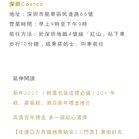
深圳Costco
地址：深圳市龍華區民達路68號
營業時間：早上9時至下午9時
前往方法：於深圳地鐵4號線「紅山」站下車
步行10分鐘，或乘搭的士、叫車前往
延伸閱讀 :
新年2023 ｜精選包裝送禮必備！20+ 年
糕、蘿蔔糕、酒店新年禮盒推介
高貴賀年禮盒 多一個貼心選擇
【送挪亞方舟職感實驗室2.0門票】暑假好去