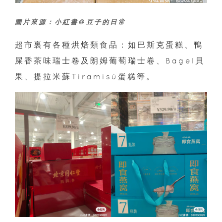
圖片來源：小紅書@豆子的日常
超市裏有各種烘焙類食品：如巴斯克蛋糕、鴨
屎香茶味瑞士卷及朗姆葡萄瑞士卷、Bagel貝
果、提拉米蘇Tiramisù蛋糕等。