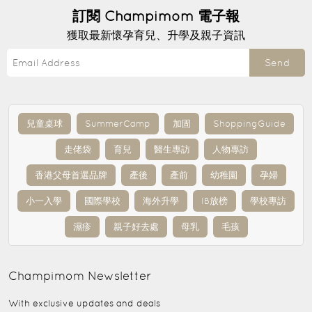
訂閱
Champimom
電子報
獲取最新懷孕育兒、升學及親子資訊
Send
兒童桌球
SummerCamp
加固
ShoppingGuide
走佬袋
育兒
醫生專訪
人物專訪
香港父母首選品牌
產後
產前
幼稚園
孕婦
小一入學
國際學校
海外升學
IB放榜
學校專訪
濕疹
親子好去處
母乳
毛孩
Champimom
Newsletter
With exclusive updates and deals