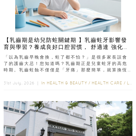
【乳齒期是幼兒防蛀關鍵期 】乳齒蛀牙影響發
育與學習？養成良好口腔習慣， 舒適達 強化琺
瑯質 兒童牙膏防護指南
「以為乳齒早晚會換，蛀了都不怕？」是很多家長誤會
了的護齒大忌！您知道嗎？乳齒期正是兒童蛀牙的高危
時期。乳齒蛀蝕不僅僅是「牙痛」那麼簡單，就算換恆
齒也有影響！後果將如骨牌效應般...
In
HEALTH & BEAUTY
/
HEALTH CARE
/
LIFESTYLE
31st July, 2026 ｜