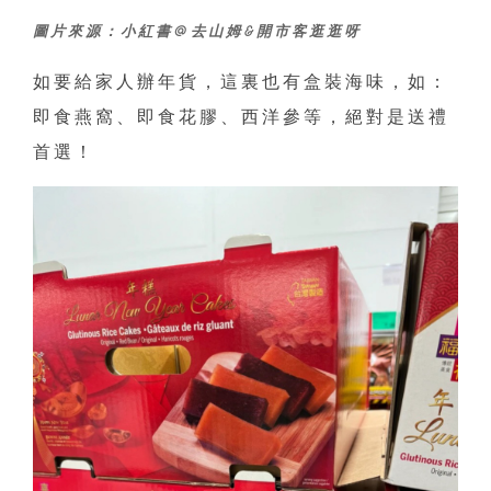
圖片來源：小紅書@去山姆&開市客逛逛呀
如要給家人辦年貨，這裏也有盒裝海味，如：
即食燕窩、即食花膠、西洋參等，絕對是送禮
首選！