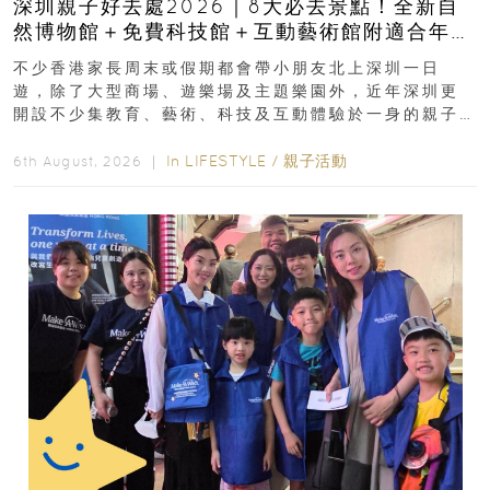
深圳親子好去處2026｜8大必去景點！全新自
然博物館＋免費科技館＋互動藝術館附適合年
齡、交通、門票、開放時間
不少香港家長周末或假期都會帶小朋友北上深圳一日
遊，除了大型商場、遊樂場及主題樂園外，近年深圳更
開設不少集教育、藝術、科技及互動體驗於一身的親子
好去處！暑假唔想再行商場...
In
LIFESTYLE
/
親子活動
6th August, 2026 ｜