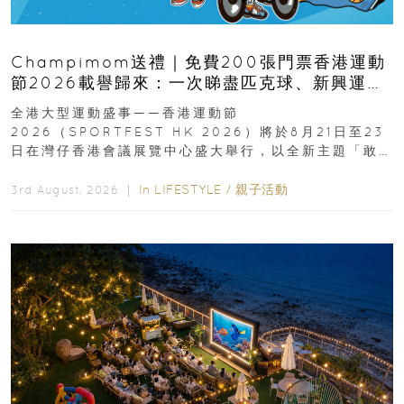
Champimom送禮｜免費200張門票香港運動
節2026載譽歸來：一次睇盡匹克球、新興運
動、街舞比賽＋逾百運動品牌展覽
全港大型運動盛事——香港運動節
2026（SPORTFEST HK 2026）將於8月21日至23
日在灣仔香港會議展覽中心盛大舉行，以全新主題「敢
運動大排檔」登場，集合...
In
LIFESTYLE
/
親子活動
3rd August, 2026 ｜