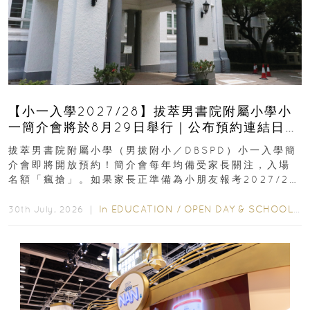
【小一入學2027/28】拔萃男書院附屬小學小
一簡介會將於8月29日舉行｜公布預約連結日期
｜更設有網上重溫
拔萃男書院附屬小學（男拔附小／DBSPD）小一入學簡
介會即將開放預約！簡介會每年均備受家長關注，入場
名額「瘋搶」。如果家長正準備為小朋友報考2027/28
學年小一，想...
In
EDUCATION
/
OPEN DAY & SCHOOL EVENTS
30th July, 2026 ｜