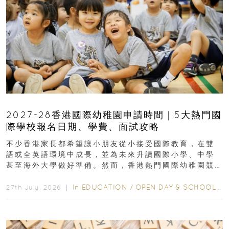
2027-28香港國際幼稚園申請時間｜5大熱門國
際學校報名日期、學費、面試攻略
不少香港家長都希望讓小朋友從小接受國際教育，在雙
語或全英語環境中成長，並為未來升讀國際小學、中學
甚至海外大學做好準備。然而，香港熱門國際幼稚園競
爭激烈，大部分學校會於入學前約一年開始接受申請...
In
EDUCATION
/
OPEN DAY & SCHOOL EVENTS
27th July, 2026 ｜