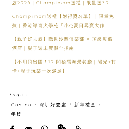
處2026｜Champimom送禮｜限量送30套
親子門票連遊戲代幣 （總值HK$10,680）
Champimom送禮【附得獎名單】｜限量免
體驗六大職業角色 玩轉暑假！
費｜香港導盲犬學苑「小Q夏日尋寶大作
戰」：親子活動＋導盲犬工作示範＋古蹟尋寶
【親子好去處】隱世沙灘俱樂部 × 頂級度假
酒店｜親子週末度假全指南
【不用飛出國！10 間秘隱海景餐廳｜陽光+打
卡+親子玩樂一次滿足】
Tags :
Costco
/
深圳好去處
/
新年禮盒
/
年貨