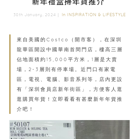
新年禮盒掃年貨推介
In
INSPIRATION & LIFESTYLE
30th January, 2024｜
來自美國的Costco（開市客），在深圳
龍華區開設中國華南首間門店，樓高三層
佔地面積約15,000平方米，1層是大賣
場，2-3層則有停車場。近門口有家電
區，電視、電腦、影音系列等，店內更設
有「深圳會員店新年街區」，方便客人逛
逛購買年貨！立即看看有甚麼新年年貨推
介吧！