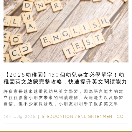
【2026幼稚園】150個幼兒英文必學單字！幼
稚園英文啟蒙完整攻略，快速提升英文閱讀能力
許多家長越來越重視幼兒英文學習，因為語言能力的建
立往往影響小朋友未來的閱讀理解、表達能力以及學習
自信。但不少家長發現，小朋友明明學了很多英文單
字，真正開始閱讀英文故事書時，仍然容易卡住...
In
EDUCATION
/
ENLIGHTENMENT CORNER
26th July, 2026 ｜