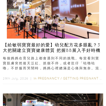
【給敏弱寶寶最好的愛】幼兒配方花多眼亂？3
大把關建立寶寶健康體質 把握BB展入手好時機
每個媽媽在育兒路上都會遇到不同的挑戰。每當看到寶
寶肌膚突然後天泛紅、抓個不停，或者肚仔「咕嚕咕
嚕」不舒服而哭鬧時，媽媽心裡總滿是心痛與無奈。混
合餵養揀奶粉？選擇幼兒配...
In
PREGNANCY
/
GETTING PREGNANT
/
P
29th July, 2026 ｜