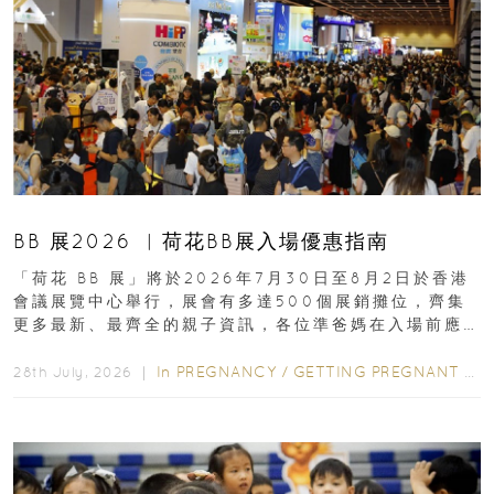
BB 展2026 ︳荷花BB展入場優惠指南
「荷花 BB 展」將於2026年7月30日至8月2日於香港
會議展覽中心舉行，展會有多達500個展銷攤位，齊集
更多最新、最齊全的親子資訊，各位準爸媽在入場前應
先閱讀購物指南...
In
PREGNANCY
/
GETTING PREGNANT
/
P
28th July, 2026 ｜