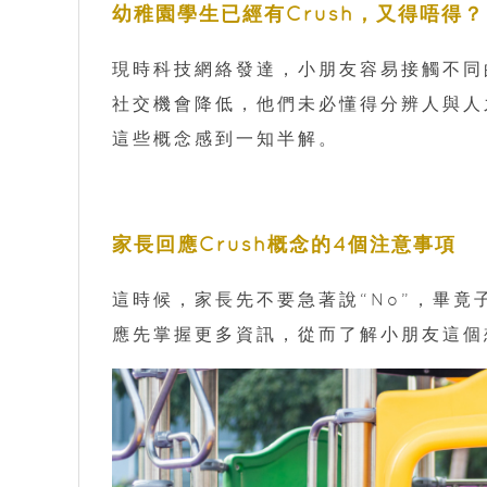
幼稚園學生已經有Crush，又得唔得？
現時科技網絡發達，小朋友容易接觸不同
社交機會降低，他們未必懂得分辨人與人
這些概念感到一知半解。
家長回應Crush概念的4個注意事項
這時候，家長先不要急著說“No”，畢
應先掌握更多資訊，從而了解小朋友這個