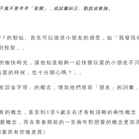
長千萬不要早早「落閘」，或試圖糾正、勸說或教誨。
BFF的類似。首先可以描述小朋友的感受，如「我發現
特別投契」。
的愉快時光，讓他知道能夠一起快樂玩耍的小朋友不
玩耍的時候，也十分開心嗎？」。
友誼金字塔」的概念，增加他們形容「朋友」的詞彙
有的概念，直至到8至9歲左右才有較清晰的兩性概念
戀愛概念，而在青春期前的一至兩年對戀愛的概念更加
因素而有些微差異)