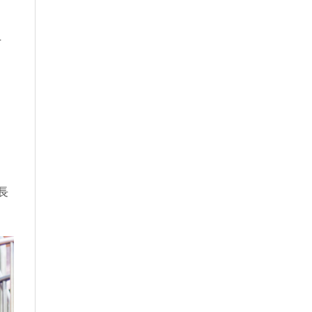
下
」
長