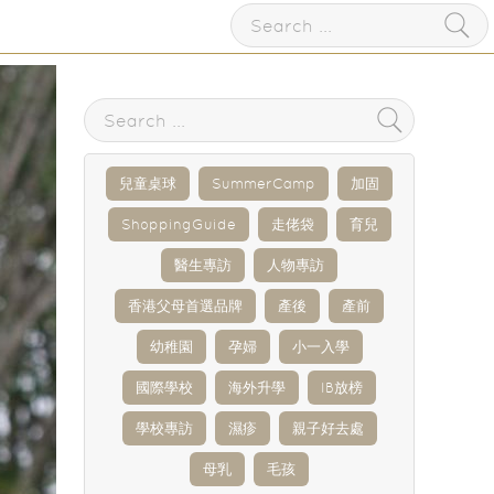
兒童桌球
SummerCamp
加固
ShoppingGuide
走佬袋
育兒
醫生專訪
人物專訪
香港父母首選品牌
產後
產前
幼稚園
孕婦
小一入學
國際學校
海外升學
IB放榜
學校專訪
濕疹
親子好去處
母乳
毛孩