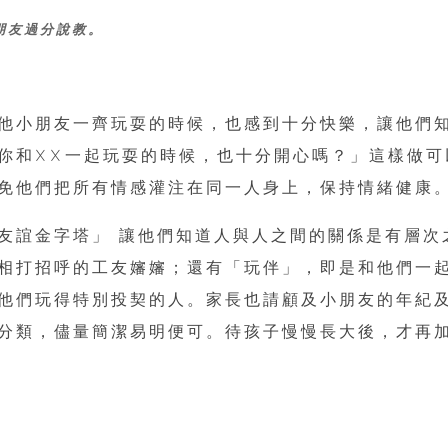
朋友過分說教。
他小朋友一齊玩耍的時候，也感到十分快樂，讓他們
你和XX一起玩耍的時候，也十分開心嗎？」這樣做可
免他們把所有情感灌注在同一人身上，保持情緒健康
友誼金字塔」 讓他們知道人與人之間的關係是有層次
相打招呼的工友嬸嬸；還有「玩伴」，即是和他們一
他們玩得特別投契的人。家長也請顧及小朋友的年紀
分類，儘量簡潔易明便可。待孩子慢慢長大後，才再