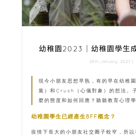
幼稚園2023｜幼稚園學生成
26th January, 2023
現今小朋友思想早熟，有的早在幼稚園已經出
黨）和Crush（心儀對象）的想法。
麼的態度和如何回應？聽聽教育心理學家
幼稚園學生已經產生BFF概念？
疫情下長大的小朋友社交圈子較窄，所以有些