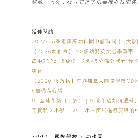
錄紙。另外，校方安排了消毒機在校園各
延伸閱讀 :
2027-28香港國際幼稚園申請時間｜5
【2026幼稚園】150個幼兒英文必學單
耀中2026 IB放榜｜2名45分滿分狀元 獲
舞台
【2026 IB放榜】香港加拿大國際學校CD
6個備考心得
IB 全球革新（下篇）｜IB改革後如何選
直資私立小學2026｜小一面試備戰要識的
Tags :
國際學校
/
幼稚園