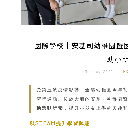
國際學校｜安基司幼稚園暨
助小
In
E
5th May, 2022｜
受第五波疫情影響，全港幼稚園今年
需時適應。位於大埔的安基司幼稚園暨
動活動玩素，提升小朋友上學的興趣
以STEAM提升學習興趣