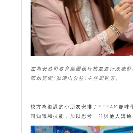
左為安基司教育集團執行校董兼行政總監
際幼兒園(滌濤山分校)主任周秋芳。
校方為復課的小朋友安排了STEAM趣味
同知識和技能，加以思考，並與他人溝通