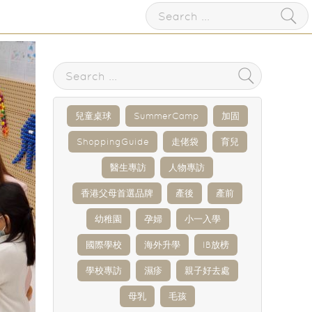
兒童桌球
SummerCamp
加固
ShoppingGuide
走佬袋
育兒
醫生專訪
人物專訪
香港父母首選品牌
產後
產前
幼稚園
孕婦
小一入學
國際學校
海外升學
IB放榜
學校專訪
濕疹
親子好去處
母乳
毛孩