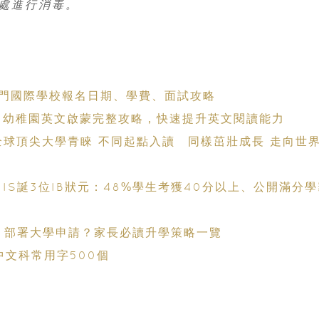
處進行消毒。
大熱門國際學校報名日期、學費、面試攻略
字！幼稚園英文啟蒙完整攻略，快速提升英文閱讀能力
全球頂尖大學青睞 不同起點入讀 同樣茁壯成長 走向世界
NIS誕3位IB狀元：48%學生考獲40分以上、公開滿分
科、部署大學申請？家長必讀升學策略一覽
中文科常用字500個