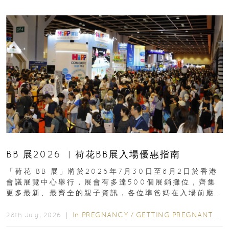
BB 展2026 ︳荷花BB展入場優惠指南
「荷花 BB 展」將於2026年7月30日至8月2日於香港
會議展覽中心舉行，展會有多達500個展銷攤位，齊集
更多最新、最齊全的親子資訊，各位準爸媽在入場前應
先閱讀購物指南...
In
PREGNANCY
/
GETTING PREGNANT
/
P
28th July, 2026 ｜