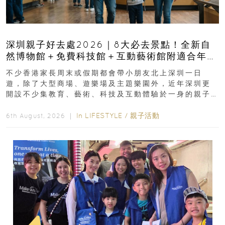
深圳親子好去處2026｜8大必去景點！全新自
然博物館＋免費科技館＋互動藝術館附適合年
齡、交通、門票、開放時間
不少香港家長周末或假期都會帶小朋友北上深圳一日
遊，除了大型商場、遊樂場及主題樂園外，近年深圳更
開設不少集教育、藝術、科技及互動體驗於一身的親子
好去處！暑假唔想再行商場...
In
LIFESTYLE
/
親子活動
6th August, 2026 ｜