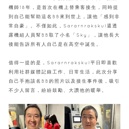
機師18年，是首次在機上替乘客接生，同時提
到自己能幫助這名BB來到世上，讓他「感到非
常自豪」。不僅如此，Sararnrakskul還透
露機組人員幫BB取了小名「Sky」，讓他長大
後能告訴所有人自己是在高空中誕生。
值得一提的是，Sararnrakskul平日即喜歡
利用社群媒體記錄工作、日常生活，此次分享
自己手抱該名BB的照片以及接生事件後，吸引
不少人留言，紛紛鼓勵、大讚他的暖舉。