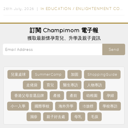
字，真正開始閱讀英文故事書時，仍然容易卡住...
In
EDUCATION
/
ENLIGHTENMENT CORNER
26th July, 2026 ｜
訂閱
Champimom
電子報
獲取最新懷孕育兒、升學及親子資訊
Send
兒童桌球
SummerCamp
加固
ShoppingGuide
走佬袋
育兒
醫生專訪
人物專訪
香港父母首選品牌
產後
產前
幼稚園
孕婦
小一入學
國際學校
海外升學
IB放榜
學校專訪
濕疹
親子好去處
母乳
毛孩