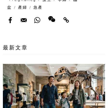
盆
/
產婦
/
急產
最新文章