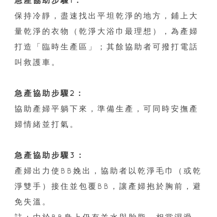
保持冷靜，盡速找出平坦乾淨的地方，鋪上大
量乾淨的衣物（乾淨大浴巾最理想），為產婦
打造「臨時生產區」；其餘協助者可撥打電話
叫救護車。
急產協助步驟2：
協助產婦平躺下來，準備生產，可同時安撫產
婦情緒並打氣。
急產協助步驟3：
產婦出力使BB娩出，協助者以乾淨毛巾（或乾
淨雙手）接住並包覆BB，讓產婦抱於胸前，避
免失溫。
註：由於BB身上仍有羊水與胎脂，相當濕滑，