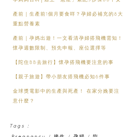
產前｜生產前1個月要食咩？孕婦必補充的8大
重點營養素
產前｜孕媽出遊！一文看清孕婦搭飛機需知！
懷孕週數限制、預先申報、座位選擇等
【陀住BB去旅行】懷孕搭飛機要注意的事
【親子旅遊】帶小朋友搭飛機必知6件事
金球獎電影中的生產與死產！ 在家分娩要注
意什麼？
Tags :
Pregnancy
/
接生
/
孕婦
/
臨