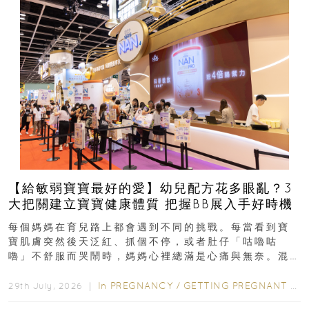
【給敏弱寶寶最好的愛】幼兒配方花多眼亂？3
大把關建立寶寶健康體質 把握BB展入手好時機
每個媽媽在育兒路上都會遇到不同的挑戰。每當看到寶
寶肌膚突然後天泛紅、抓個不停，或者肚仔「咕嚕咕
嚕」不舒服而哭鬧時，媽媽心裡總滿是心痛與無奈。混
合餵養揀奶粉？選擇幼兒配...
In
PREGNANCY
/
GETTING PREGNANT
/
P
29th July, 2026 ｜