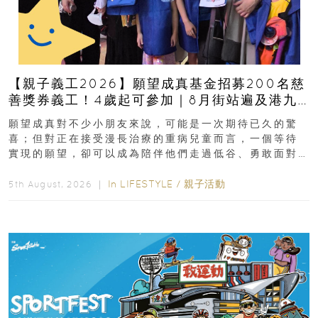
【親子義工2026】願望成真基金招募200名慈
善獎券義工！4歲起可參加｜8月街站遍及港九
新界
願望成真對不少小朋友來說，可能是一次期待已久的驚
喜；但對正在接受漫長治療的重病兒童而言，一個等待
實現的願望，卻可以成為陪伴他們走過低谷、勇敢面對
逆境的重要力量。▲ 願...
In
LIFESTYLE
/
親子活動
5th August, 2026 ｜