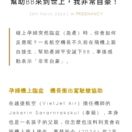
幫助BB來到世上，我非常自豪！
In
PREGNANCY
28th March, 2024｜
碰上孕婦突然臨盆（急產）時，你會如何
反應呢？一名航空機長不久前在飛機上親
自接生，幫助產婦平安誕下BB，事後感
動表示「非常自豪」。
孕婦機上臨盆 機長衝出駕駛艙協助
在越捷航空（VietJet Air）擔任機師的
Jakarin Sararnrakskul（泰籍），本身
也是一名孩子的父親，但怎麼也沒料到竟會在
班機上替人接生。事發於今（2024）年2月