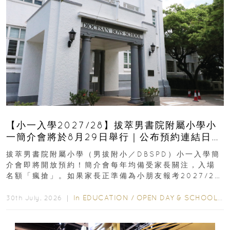
【小一入學2027/28】拔萃男書院附屬小學小
一簡介會將於8月29日舉行｜公布預約連結日期
｜更設有網上重溫
拔萃男書院附屬小學（男拔附小／DBSPD）小一入學簡
介會即將開放預約！簡介會每年均備受家長關注，入場
名額「瘋搶」。如果家長正準備為小朋友報考2027/28
學年小一，想...
In
EDUCATION
/
OPEN DAY & SCHOOL EVENTS
30th July, 2026 ｜