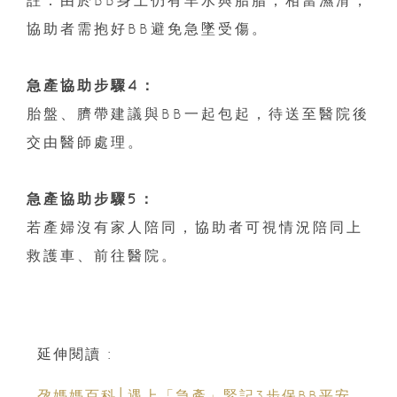
協助者需抱好BB避免急墜受傷。
急產協助步驟4：
胎盤、臍帶建議與BB一起包起，待送至醫院後
交由醫師處理。
急產協助步驟5：
若產婦沒有家人陪同，協助者可視情況陪同上
救護車、前往醫院。
延伸閱讀 :
孕媽媽百科│遇上「急產」緊記3步保BB平安