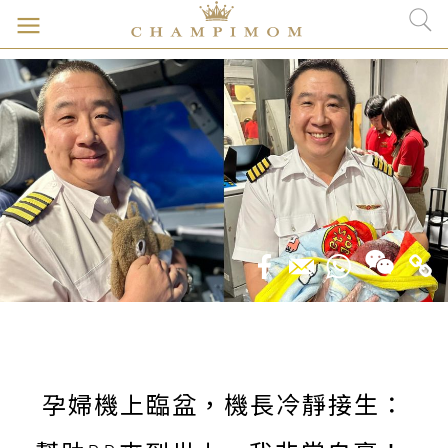
孕婦機上臨盆，機長冷靜接生：