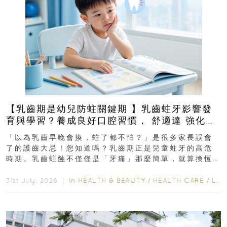
【乳齒期是幼兒防蛀關鍵期 】乳齒蛀牙影響發
育與學習？養成良好口腔習慣， 舒適達 強化琺
瑯質 兒童牙膏防護指南
「以為乳齒早晚會換，蛀了都不怕？」是很多家長誤會
了的護齒大忌！您知道嗎？乳齒期正是兒童蛀牙的高危
時期。乳齒蛀蝕不僅僅是「牙痛」那麼簡單，就算換恆
齒也有影響！後果將如骨牌效應般...
In
HEALTH & BEAUTY
/
HEALTH CARE
/
LIFESTYLE
31st July, 2026 ｜