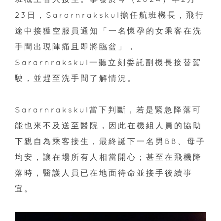
23日，Sararnrakskul擔任航班機長，飛行
途中接獲空服員通知「一名懷孕的女乘客在洗
手間出現陣痛且即將臨盆」，
Sararnrakskul一聽立刻委託副機長接替駕
駛，並趕至洗手間了解情況。
Sararnrakskul當下判斷，若是緊急降落可
能也來不及送至醫院，因此在機組人員的協助
下親自為乘客接生，最終誕下一名男BB、母子
均安，讓在場所有人相當開心；甚至在飛機降
落時，醫護人員已在地面待命並接手後續事
宜。