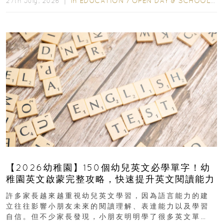
In
EDUCATION
/
OPEN DAY & SCHOOL EVENTS
27th July, 2026 ｜
【2026幼稚園】150個幼兒英文必學單字！幼
稚園英文啟蒙完整攻略，快速提升英文閱讀能力
許多家長越來越重視幼兒英文學習，因為語言能力的建
立往往影響小朋友未來的閱讀理解、表達能力以及學習
自信。但不少家長發現，小朋友明明學了很多英文單