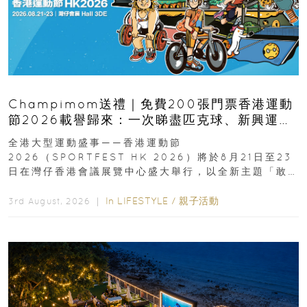
Champimom送禮｜免費200張門票香港運動
節2026載譽歸來：一次睇盡匹克球、新興運
動、街舞比賽＋逾百運動品牌展覽
全港大型運動盛事——香港運動節
2026（SPORTFEST HK 2026）將於8月21日至23
日在灣仔香港會議展覽中心盛大舉行，以全新主題「敢
運動大排檔」登場，集合...
In
LIFESTYLE
/
親子活動
3rd August, 2026 ｜