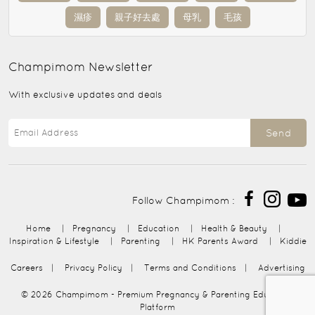
濕疹
親子好去處
母乳
毛孩
Champimom
Newsletter
With exclusive updates and deals
Send
Follow Champimom :
Home
|
Pregnancy
|
Education
|
Health & Beauty
|
Inspiration & Lifestyle
|
Parenting
|
HK Parents Award
|
Kiddie
Careers
|
Privacy Policy
|
Terms and Conditions
|
Advertising
© 2026
Champimom
- Premium Pregnancy & Parenting Education
Platform