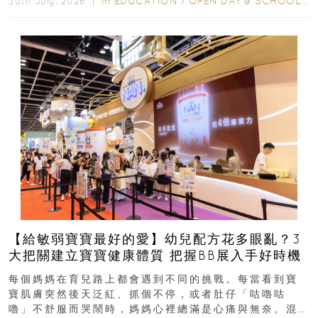
In
EDUCATION
/
OPEN DAY & SCHOOL EVENTS
30th July, 2026 ｜
【給敏弱寶寶最好的愛】幼兒配方花多眼亂？3
大把關建立寶寶健康體質 把握BB展入手好時機
每個媽媽在育兒路上都會遇到不同的挑戰。每當看到寶
寶肌膚突然後天泛紅、抓個不停，或者肚仔「咕嚕咕
嚕」不舒服而哭鬧時，媽媽心裡總滿是心痛與無奈。混