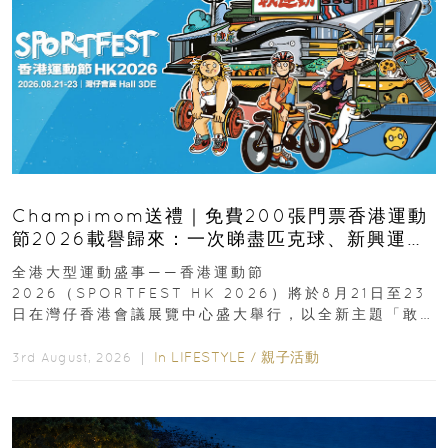
Champimom送禮｜免費200張門票香港運動
節2026載譽歸來：一次睇盡匹克球、新興運
動、街舞比賽＋逾百運動品牌展覽
全港大型運動盛事——香港運動節
2026（SPORTFEST HK 2026）將於8月21日至23
日在灣仔香港會議展覽中心盛大舉行，以全新主題「敢
運動大排檔」登場，集合...
In
LIFESTYLE
/
親子活動
3rd August, 2026 ｜