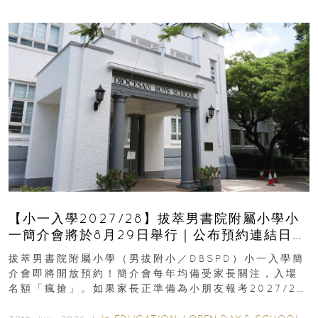
【小一入學2027/28】拔萃男書院附屬小學小
一簡介會將於8月29日舉行｜公布預約連結日期
｜更設有網上重溫
拔萃男書院附屬小學（男拔附小／DBSPD）小一入學簡
介會即將開放預約！簡介會每年均備受家長關注，入場
名額「瘋搶」。如果家長正準備為小朋友報考2027/28
學年小一，想...