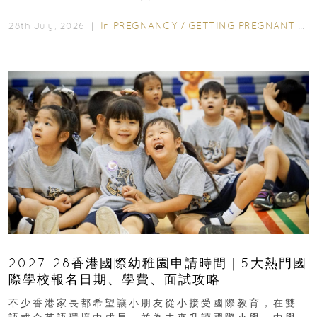
先閱讀購物指南...
In
PREGNANCY
/
GETTING PREGNANT
/
P
28th July, 2026 ｜
2027-28香港國際幼稚園申請時間｜5大熱門國
際學校報名日期、學費、面試攻略
不少香港家長都希望讓小朋友從小接受國際教育，在雙