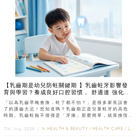
【乳齒期是幼兒防蛀關鍵期 】乳齒蛀牙影響發
育與學習？養成良好口腔習慣， 舒適達 強化琺
瑯質 兒童牙膏防護指南
「以為乳齒早晚會換，蛀了都不怕？」是很多家長誤會
了的護齒大忌！您知道嗎？乳齒期正是兒童蛀牙的高危
時期。乳齒蛀蝕不僅僅是「牙痛」那麼簡單，就算換恆
齒也有影響！後果將如骨牌效應般...
In
HEALTH & BEAUTY
/
HEALTH CARE
/
LIFESTYLE
31st July, 2026 ｜