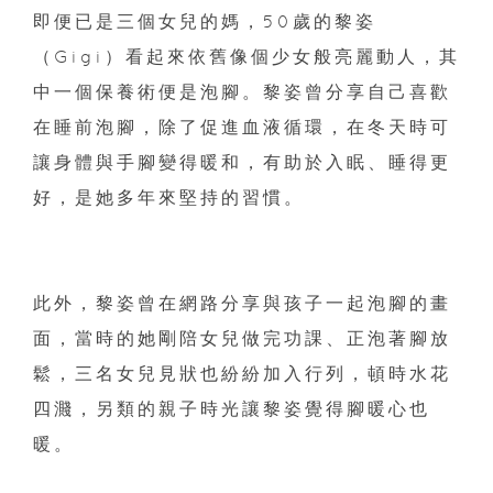
即便已是三個女兒的媽，50歲的黎姿
（Gigi）看起來依舊像個少女般亮麗動人，其
中一個保養術便是泡腳。黎姿曾分享自己喜歡
在睡前泡腳，除了促進血液循環，在冬天時可
讓身體與手腳變得暖和，有助於入眠、睡得更
好，是她多年來堅持的習慣。
此外，黎姿曾在網路分享與孩子一起泡腳的畫
面，當時的她剛陪女兒做完功課、正泡著腳放
鬆，三名女兒見狀也紛紛加入行列，頓時水花
四濺，另類的親子時光讓黎姿覺得腳暖心也
暖。