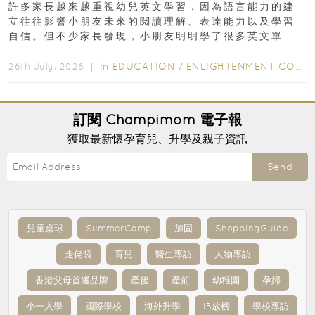
許多家長越來越重視幼兒英文學習，因為語言能力的建
立往往影響小朋友未來的閱讀理解、表達能力以及學習
自信。但不少家長發現，小朋友明明學了很多英文單
字，真正開始閱讀英文故事書時，仍然容易卡住...
In
EDUCATION
/
ENLIGHTENMENT CORNER
26th July, 2026 ｜
訂閱
Champimom
電子報
獲取最新懷孕育兒、升學及親子資訊
Send
兒童桌球
SummerCamp
加固
ShoppingGuide
走佬袋
育兒
醫生專訪
人物專訪
香港父母首選品牌
產後
產前
幼稚園
孕婦
小一入學
國際學校
海外升學
IB放榜
學校專訪