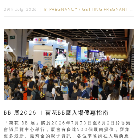
合餵養揀奶粉？選擇幼兒配...
In
PREGNANCY
/
GETTING PREGNANT
/
P
29th July, 2026 ｜
BB 展2026 ︳荷花BB展入場優惠指南
「荷花 BB 展」將於2026年7月30日至8月2日於香港
會議展覽中心舉行，展會有多達500個展銷攤位，齊集
更多最新、最齊全的親子資訊，各位準爸媽在入場前應