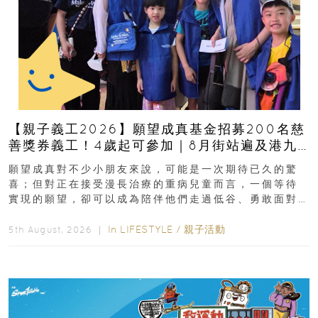
【親子義工2026】願望成真基金招募200名慈
善獎券義工！4歲起可參加｜8月街站遍及港九
新界
願望成真對不少小朋友來說，可能是一次期待已久的驚
喜；但對正在接受漫長治療的重病兒童而言，一個等待
實現的願望，卻可以成為陪伴他們走過低谷、勇敢面對
逆境的重要力量。▲ 願...
In
LIFESTYLE
/
親子活動
5th August, 2026 ｜