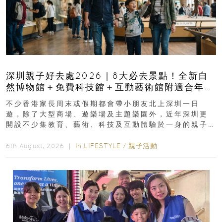
深圳親子好去處2026｜8大必去景點！全新自
然博物館＋免費科技館＋互動藝術館附適合年
齡、交通、門票、開放時間
不少香港家長周末或假期都會帶小朋友北上深圳一日
遊，除了大型商場、遊樂場及主題樂園外，近年深圳更
開設不少集教育、藝術、科技及互動體驗於一身的親子
好去處！暑假唔想再行商場...
In
LIFESTYLE
/
親子活動
6th August, 2026 ｜