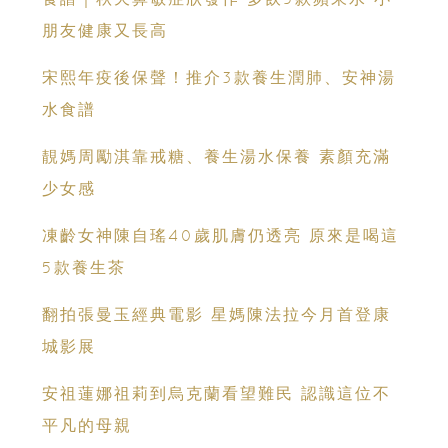
朋友健康又長高
宋熙年疫後保聲！推介3款養生潤肺、安神湯
水食譜
靚媽周勵淇靠戒糖、養生湯水保養 素顏充滿
少女感
凍齡女神陳自瑤40歲肌膚仍透亮 原來是喝這
5款養生茶
翻拍張曼玉經典電影 星媽陳法拉今月首登康
城影展
安祖蓮娜祖莉到烏克蘭看望難民 認識這位不
平凡的母親