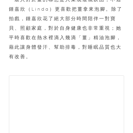
鍾嘉欣（Linda）更喜歡把薑拿來泡腳。除了
拍戲，鍾嘉欣花了絕大部分時間陪伴一對寶
貝、照顧家庭，對於自身健康也非常重視；她
平時喜歡在熱水裡滴入幾滴「薑」精油泡腳，
藉此讓身體發汗、幫助排毒，對睡眠品質也大
有改善。