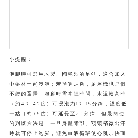
小提醒：
泡腳時可選用木製、陶瓷製的足盆，適合加入
中藥材一起浸泡；若預算足夠，足浴機也是個
不錯的選擇。泡腳時需拿捏時間，水溫較高時
（約40-42度）可浸泡約10-15分鐘，溫度低
一點（約38度）可延長至20分鐘。但最簡便
的判斷方法是，一旦身體背部、額頭稍微出汗
時就可停止泡腳，避免血液循環使心跳加快而