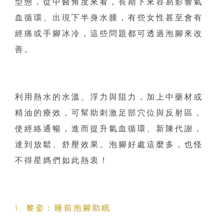
型態，從中醫角度來看，長期下來容易影響氣
血循環、出現下半身水腫，有些女性甚至會有
經痛或手腳冰冷，這些問題都可透過泡腳來改
善。
利用熱水的水溫、浮力與阻力，加上中藥材或
精油的療效，可幫助刺激足部穴位與反射區，
使經絡通暢，進而提升氣血循環、新陳代謝，
達到放鬆、舒壓效果。泡腳好處這麼多，也怪
不得星媽們如此熱衷！
1. 黎姿：睡前泡腳助眠