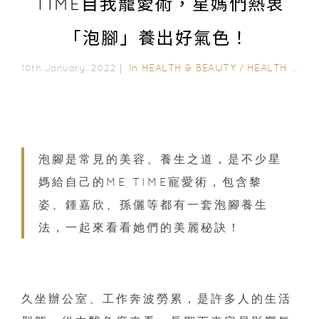
TIME自我寵愛術，星媽們熱衷
「泡腳」養出好氣色！
In
HEALTH & BEAUTY
/
HEALTH CARE
10th January, 2022｜
泡腳是常見的美容、養生之道，是不少星
媽給自己的ME TIME寵愛術，包含黎
姿、鍾嘉欣、孫儷等都有一套泡腳養生
法，一起來看看她們的美麗秘訣！
久坐辦公室、工作奔波勞累，是許多人的生活