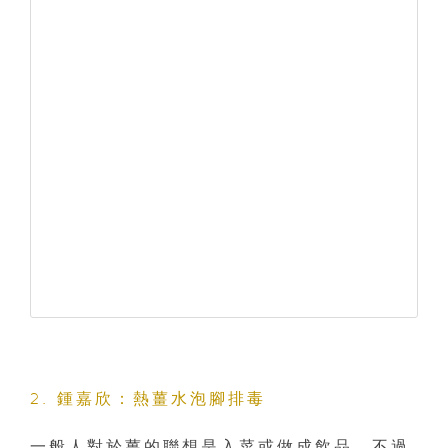
2. 鍾嘉欣：熱薑水泡腳排毒
一般人對於薑的聯想是入菜或做成飲品，不過