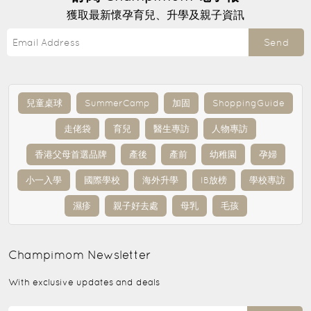
獲取最新懷孕育兒、升學及親子資訊
Send
兒童桌球
SummerCamp
加固
ShoppingGuide
走佬袋
育兒
醫生專訪
人物專訪
香港父母首選品牌
產後
產前
幼稚園
孕婦
小一入學
國際學校
海外升學
IB放榜
學校專訪
濕疹
親子好去處
母乳
毛孩
Champimom
Newsletter
With exclusive updates and deals