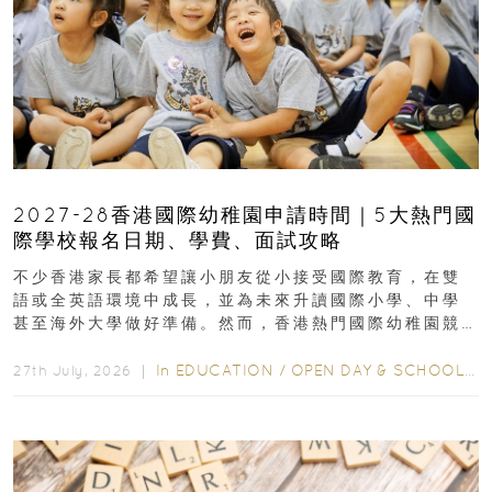
2027-28香港國際幼稚園申請時間｜5大熱門國
際學校報名日期、學費、面試攻略
不少香港家長都希望讓小朋友從小接受國際教育，在雙
語或全英語環境中成長，並為未來升讀國際小學、中學
甚至海外大學做好準備。然而，香港熱門國際幼稚園競
爭激烈，大部分學校會於入學前約一年開始接受申請...
In
EDUCATION
/
OPEN DAY & SCHOOL EVENTS
27th July, 2026 ｜