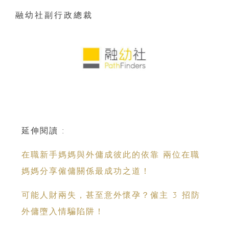
融幼社副行政總裁
延伸閱讀 :
在職新手媽媽與外傭成彼此的依靠 兩位在職
媽媽分享僱傭關係最成功之道！
可能人財兩失，甚至意外懷孕？僱主 3 招防
外傭墮入情騙陷阱！