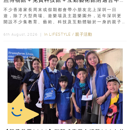
齡、交通、門票、開放時間
不少香港家長周末或假期都會帶小朋友北上深圳一日
遊，除了大型商場、遊樂場及主題樂園外，近年深圳更
開設不少集教育、藝術、科技及互動體驗於一身的親子
好去處！暑假唔想再行商場...
In
LIFESTYLE
/
親子活動
6th August, 2026 ｜