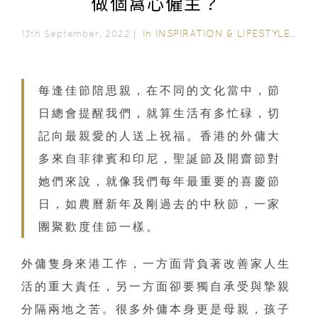
做個窩心僱主？
In
INSPIRATION & LIFESTYLE
/
IN
13th September, 2022｜
每逢佳節陪思親，在不同的文化當中，節
日總會提醒我們，就算生活有多忙碌，切
記向最親愛的人送上祝福。香港的外傭大
多來自菲律賓和印尼，聖誕節及開齋節對
她們來說，就像我們每年最重要的喜慶節
日，如農曆新年及剛過去的中秋節，一家
團聚歡度佳節一樣。
外傭隻身來港工作，一方面背負著改善家人生
活的重大責任，另一方面卻要獨自承受與摯親
分隔兩地之苦。很多外傭本身更是母親，孩子