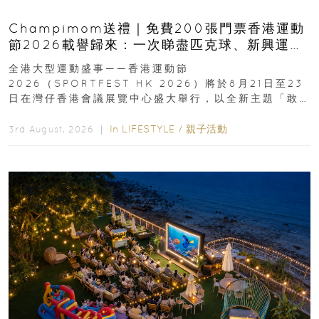
Champimom送禮｜免費200張門票香港運動
節2026載譽歸來：一次睇盡匹克球、新興運
動、街舞比賽＋逾百運動品牌展覽
全港大型運動盛事——香港運動節
2026（SPORTFEST HK 2026）將於8月21日至23
日在灣仔香港會議展覽中心盛大舉行，以全新主題「敢
運動大排檔」登場，集合...
In
LIFESTYLE
/
親子活動
3rd August, 2026 ｜