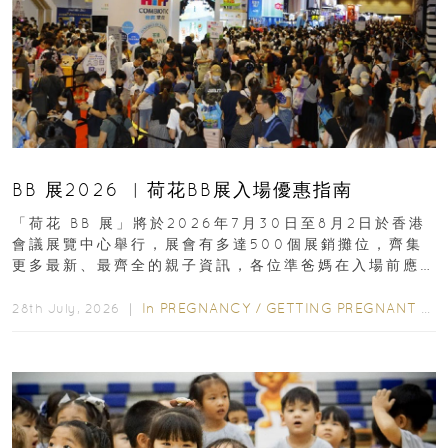
BB 展2026 ︳荷花BB展入場優惠指南
「荷花 BB 展」將於2026年7月30日至8月2日於香港
會議展覽中心舉行，展會有多達500個展銷攤位，齊集
更多最新、最齊全的親子資訊，各位準爸媽在入場前應
先閱讀購物指南...
In
PREGNANCY
/
GETTING PREGNANT
/
P
28th July, 2026 ｜