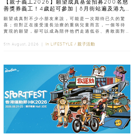
【親子義工2026】願望成真基金招募200名慈
善獎券義工！4歲起可參加｜8月街站遍及港九
新界
願望成真對不少小朋友來說，可能是一次期待已久的驚
喜；但對正在接受漫長治療的重病兒童而言，一個等待
實現的願望，卻可以成為陪伴他們走過低谷、勇敢面對
逆境的重要力量。▲ 願...
In
LIFESTYLE
/
親子活動
5th August, 2026 ｜