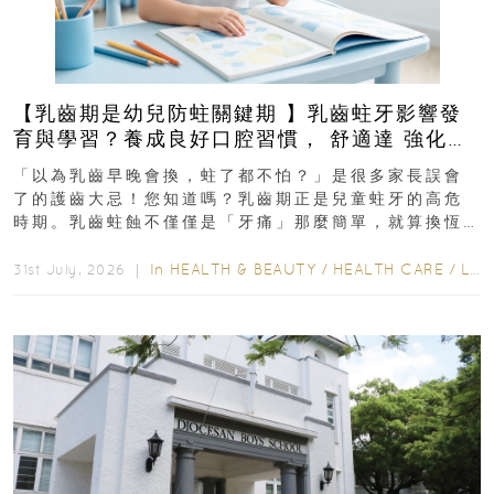
【乳齒期是幼兒防蛀關鍵期 】乳齒蛀牙影響發
育與學習？養成良好口腔習慣， 舒適達 強化琺
瑯質 兒童牙膏防護指南
「以為乳齒早晚會換，蛀了都不怕？」是很多家長誤會
了的護齒大忌！您知道嗎？乳齒期正是兒童蛀牙的高危
時期。乳齒蛀蝕不僅僅是「牙痛」那麼簡單，就算換恆
齒也有影響！後果將如骨牌效應般...
In
HEALTH & BEAUTY
/
HEALTH CARE
/
LIFESTYLE
31st July, 2026 ｜