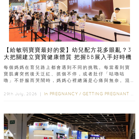
【給敏弱寶寶最好的愛】幼兒配方花多眼亂？3
大把關建立寶寶健康體質 把握BB展入手好時機
每個媽媽在育兒路上都會遇到不同的挑戰。每當看到寶
寶肌膚突然後天泛紅、抓個不停，或者肚仔「咕嚕咕
嚕」不舒服而哭鬧時，媽媽心裡總滿是心痛與無奈。混
合餵養揀奶粉？選擇幼兒配...
In
PREGNANCY
/
GETTING PREGNANT
/
P
29th July, 2026 ｜