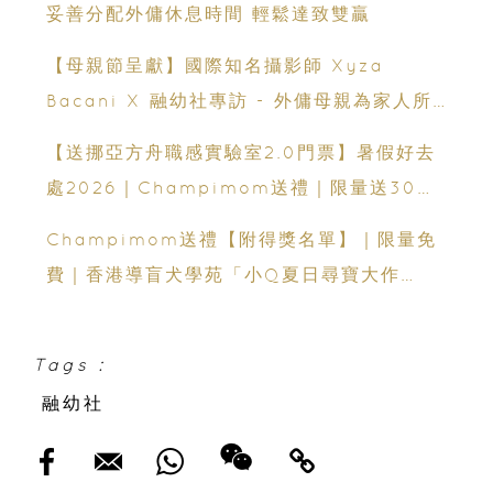
妥善分配外傭休息時間 輕鬆達致雙贏
【母親節呈獻】國際知名攝影師 Xyza
Bacani X 融幼社專訪 - 外傭母親為家人所
作的犠牲
【送挪亞方舟職感實驗室2.0門票】暑假好去
處2026｜Champimom送禮｜限量送30套
親子門票連遊戲代幣 （總值HK$10,680）
Champimom送禮【附得獎名單】｜限量免
體驗六大職業角色 玩轉暑假！
費｜香港導盲犬學苑「小Q夏日尋寶大作
戰」：親子活動＋導盲犬工作示範＋古蹟尋寶
Tags :
融幼社