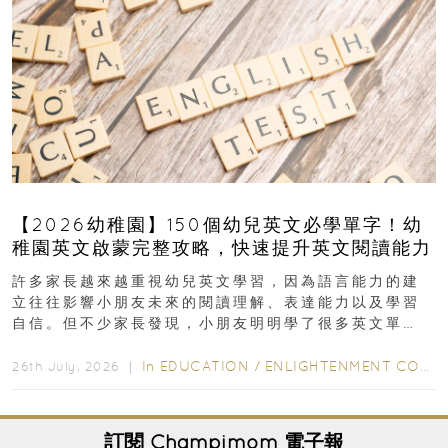
【2026幼稚園】150個幼兒英文必學單字！幼
稚園英文啟蒙完整攻略，快速提升英文閱讀能力
許多家長越來越重視幼兒英文學習，因為語言能力的建
立往往影響小朋友未來的閱讀理解、表達能力以及學習
自信。但不少家長發現，小朋友明明學了很多英文單
字，真正開始閱讀英文故事書時，仍然容易卡住...
In
EDUCATION
/
ENLIGHTENMENT CORNER
26th July, 2026 ｜
訂閱
Champimom
電子報