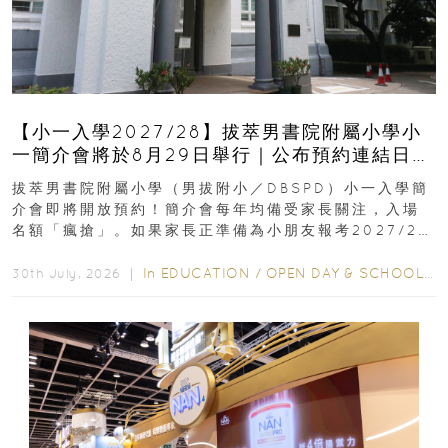
【小一入學2027/28】拔萃男書院附屬小學小
一簡介會將於8月29日舉行｜公布預約連結日期
｜更設有網上重溫
拔萃男書院附屬小學（男拔附小／DBSPD）小一入學簡
介會即將開放預約！簡介會每年均備受家長關注，入場
名額「瘋搶」。如果家長正準備為小朋友報考2027/28
學年小一，想...
In
EDUCATION
/
OPEN DAY & SCHOOL EVENTS
30th July, 2026 ｜