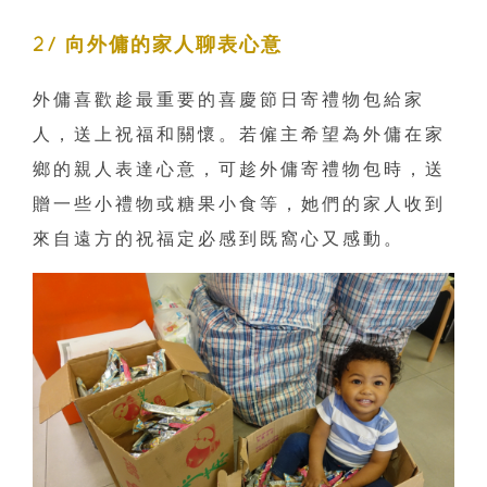
2/ 向外傭的家人聊表心意
外傭喜歡趁最重要的喜慶節日寄禮物包給家
人，送上祝福和關懷。若僱主希望為外傭在家
鄉的親人表達心意，可趁外傭寄禮物包時，送
贈一些小禮物或糖果小食等，她們的家人收到
來自遠方的祝福定必感到既窩心又感動。