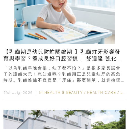
【乳齒期是幼兒防蛀關鍵期 】乳齒蛀牙影響發
育與學習？養成良好口腔習慣， 舒適達 強化琺
瑯質 兒童牙膏防護指南
「以為乳齒早晚會換，蛀了都不怕？」是很多家長誤會
了的護齒大忌！您知道嗎？乳齒期正是兒童蛀牙的高危
時期。乳齒蛀蝕不僅僅是「牙痛」那麼簡單，就算換恆
齒也有影響！後果將如骨牌效應般...
In
HEALTH & BEAUTY
/
HEALTH CARE
/
LIFESTYLE
31st July, 2026 ｜