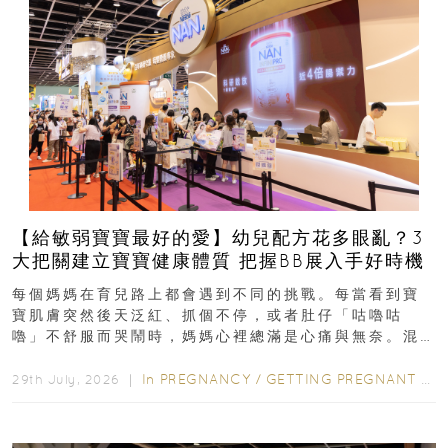
【給敏弱寶寶最好的愛】幼兒配方花多眼亂？3
大把關建立寶寶健康體質 把握BB展入手好時機
每個媽媽在育兒路上都會遇到不同的挑戰。每當看到寶
寶肌膚突然後天泛紅、抓個不停，或者肚仔「咕嚕咕
嚕」不舒服而哭鬧時，媽媽心裡總滿是心痛與無奈。混
合餵養揀奶粉？選擇幼兒配...
In
PREGNANCY
/
GETTING PREGNANT
/
P
29th July, 2026 ｜