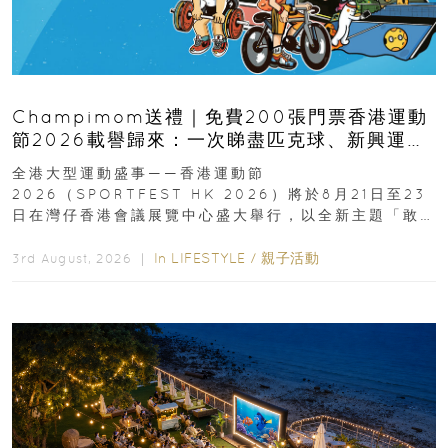
Champimom送禮｜免費200張門票香港運動
節2026載譽歸來：一次睇盡匹克球、新興運
動、街舞比賽＋逾百運動品牌展覽
全港大型運動盛事——香港運動節
2026（SPORTFEST HK 2026）將於8月21日至23
日在灣仔香港會議展覽中心盛大舉行，以全新主題「敢
運動大排檔」登場，集合...
In
LIFESTYLE
/
親子活動
3rd August, 2026 ｜