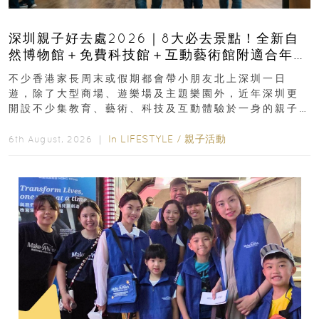
深圳親子好去處2026｜8大必去景點！全新自
然博物館＋免費科技館＋互動藝術館附適合年
齡、交通、門票、開放時間
不少香港家長周末或假期都會帶小朋友北上深圳一日
遊，除了大型商場、遊樂場及主題樂園外，近年深圳更
開設不少集教育、藝術、科技及互動體驗於一身的親子
好去處！暑假唔想再行商場...
In
LIFESTYLE
/
親子活動
6th August, 2026 ｜