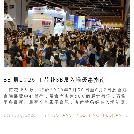
BB 展2026 ︳荷花BB展入場優惠指南
「荷花 BB 展」將於2026年7月30日至8月2日於香港
會議展覽中心舉行，展會有多達500個展銷攤位，齊集
更多最新、最齊全的親子資訊，各位準爸媽在入場前應
先閱讀購物指南...
In
PREGNANCY
/
GETTING PREGNANT
/
P
28th July, 2026 ｜