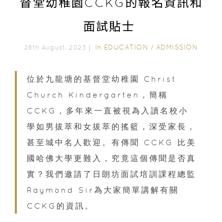
督堂幼稚園CCKG的報名資訊和
面試貼士
In
EDUCATION
/
ADMISSION
28th August, 2023｜
位於九龍塘的基督堂幼稚園 Christ
Church Kindergarten，簡稱
CCKG，多年來一直被視為入讀名校小
學如男拔萃和女拔萃的搖籃，深受家長，
甚至城中名人歡迎。有傳聞 CCKG 比美
國哈佛大學更難入，究竟這個傳聞是否真
實？我們邀請了日朗坊面試培訓課程總監
Raymond Sir為大家簡單講解有關
CCKG的資訊。