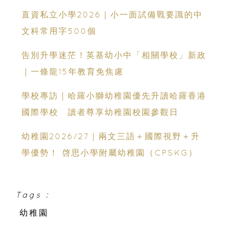
能力
直資私立小學2026｜小一面試備戰要識的中
文科常用字500個
告別升學迷茫！英基幼小中「相關學校」新政
｜一條龍15年教育免焦慮
學校專訪｜哈羅小獅幼稚園優先升讀哈羅香港
國際學校 讀者尊享幼稚園校園參觀日
幼稚園2026/27｜兩文三語＋國際視野＋升
學優勢！ 啓思小學附屬幼稚園（CPSKG）
Tags :
幼稚園