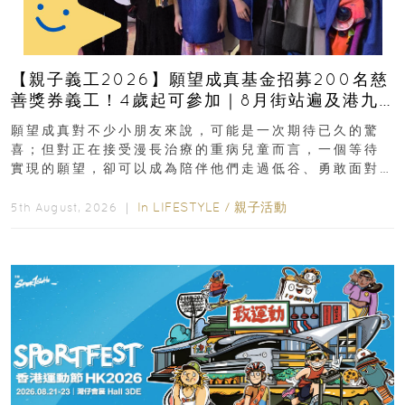
【親子義工2026】願望成真基金招募200名慈
善獎券義工！4歲起可參加｜8月街站遍及港九
新界
願望成真對不少小朋友來說，可能是一次期待已久的驚
喜；但對正在接受漫長治療的重病兒童而言，一個等待
實現的願望，卻可以成為陪伴他們走過低谷、勇敢面對
逆境的重要力量。▲ 願...
In
LIFESTYLE
/
親子活動
5th August, 2026 ｜