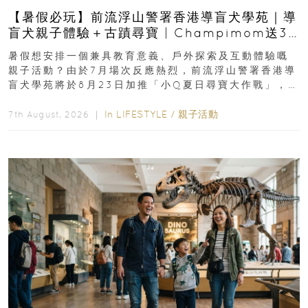
【暑假必玩】前流浮山警署香港導盲犬學苑｜導
盲犬親子體驗＋古蹟尋寶 | Champimom送3
組免費名額
暑假想安排一個兼具教育意義、戶外探索及互動體驗嘅
親子活動？由於7月場次反應熱烈，前流浮山警署香港導
盲犬學苑將於8月23日加推「小Q夏日尋寶大作戰」，家
長與小朋友可以走進前流浮山警署...
In
LIFESTYLE
/
親子活動
7th August, 2026 ｜