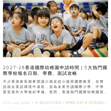
2027-28香港國際幼稚園申請時間｜5大熱門國
際學校報名日期、學費、面試攻略
不少香港家長都希望讓小朋友從小接受國際教育，在雙
語或全英語環境中成長，並為未來升讀國際小學、中學
甚至海外大學做好準備。然而，香港熱門國際幼稚園競
爭激烈，大部分學校會於入學前約一年開始接受申請...
In
EDUCATION
/
OPEN DAY & SCHOOL EVENTS
27th July, 2026 ｜