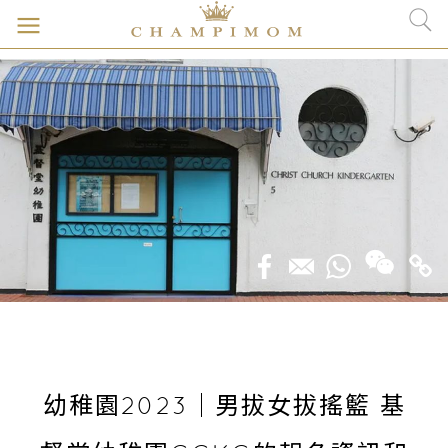
幼稚園2023｜男拔女拔搖籃 基