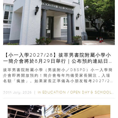
【小一入學2027/28】拔萃男書院附屬小學小
一簡介會將於8月29日舉行｜公布預約連結日期
｜更設有網上重溫
拔萃男書院附屬小學（男拔附小／DBSPD）小一入學簡
介會即將開放預約！簡介會每年均備受家長關注，入場
名額「瘋搶」。如果家長正準備為小朋友報考2027/28
學年小一，想...
In
EDUCATION
/
OPEN DAY & SCHOOL EVENTS
30th July, 2026 ｜