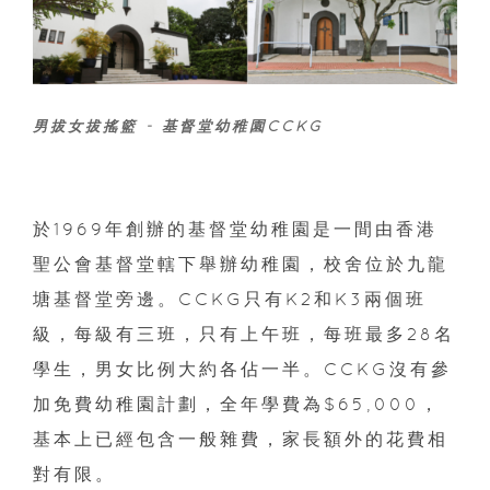
男拔女拔搖籃 - 基督堂幼稚園CCKG
於1969年創辦的基督堂幼稚園是一間由香港
聖公會基督堂轄下舉辦幼稚園，校舍位於九龍
塘基督堂旁邊。CCKG只有K2和K3兩個班
級，每級有三班，只有上午班，每班最多28名
學生，男女比例大約各佔一半。CCKG沒有參
加免費幼稚園計劃，全年學費為$65,000，
基本上已經包含一般雜費，家長額外的花費相
對有限。