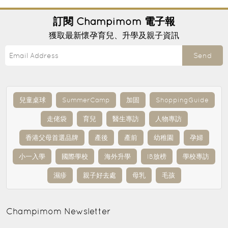
訂閱
Champimom
電子報
獲取最新懷孕育兒、升學及親子資訊
Send
兒童桌球
SummerCamp
加固
ShoppingGuide
走佬袋
育兒
醫生專訪
人物專訪
香港父母首選品牌
產後
產前
幼稚園
孕婦
小一入學
國際學校
海外升學
IB放榜
學校專訪
濕疹
親子好去處
母乳
毛孩
Champimom
Newsletter