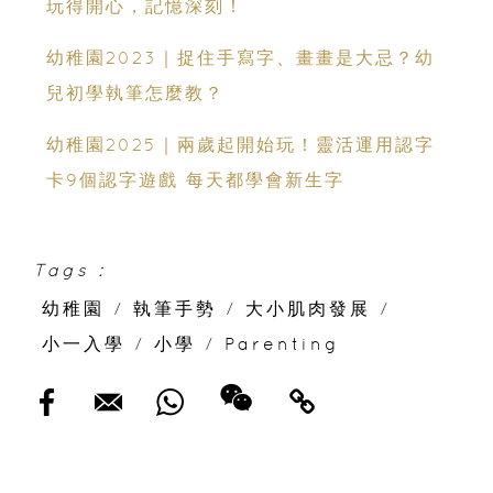
玩得開心，記憶深刻！
幼稚園2023｜捉住手寫字、畫畫是大忌？幼
兒初學執筆怎麼教？
幼稚園2025｜兩歲起開始玩！靈活運用認字
卡9個認字遊戲 每天都學會新生字
Tags :
幼稚園
/
執筆手勢
/
大小肌肉發展
/
小一入學
/
小學
/
Parenting