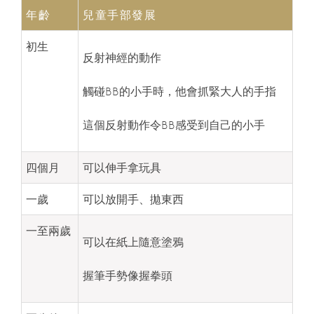
年齡
兒童手部發展
初生
反射神經的動作
觸碰BB的小手時，他會抓緊大人的手指
這個反射動作令BB感受到自己的小手
四個月
可以伸手拿玩具
一歲
可以放開手、拋東西
一至兩歲
可以在紙上隨意塗鴉
握筆手勢像握拳頭