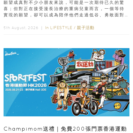
願望成真對不少小朋友來說，可能是一次期待已久的驚
喜；但對正在接受漫長治療的重病兒童而言，一個等待
實現的願望，卻可以成為陪伴他們走過低谷、勇敢面對
逆境的重要力量。▲ 願...
In
LIFESTYLE
/
親子活動
5th August, 2026 ｜
Champimom送禮｜免費200張門票香港運動