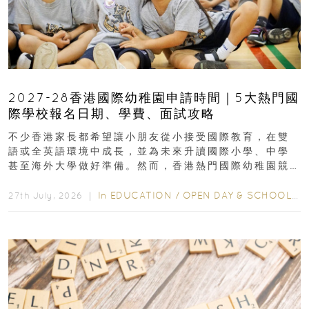
2027-28香港國際幼稚園申請時間｜5大熱門國
際學校報名日期、學費、面試攻略
不少香港家長都希望讓小朋友從小接受國際教育，在雙
語或全英語環境中成長，並為未來升讀國際小學、中學
甚至海外大學做好準備。然而，香港熱門國際幼稚園競
爭激烈，大部分學校會於入學前約一年開始接受申請...
In
EDUCATION
/
OPEN DAY & SCHOOL EVENTS
27th July, 2026 ｜