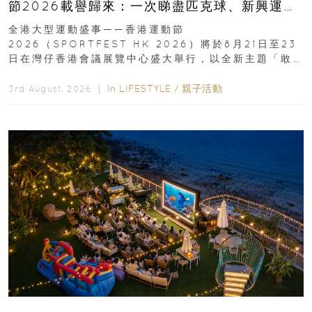
節2026載譽歸來：一次睇盡匹克球、新興運
動、街舞比賽＋逾百運動品牌展覽
全港大型運動盛事——香港運動節
2026（SPORTFEST HK 2026）將於8月21日至23
日在灣仔香港會議展覽中心盛大舉行，以全新主題「敢
運動大排檔」登場，集合...
In
LIFESTYLE
/
親子活動
3rd August, 2026 ｜