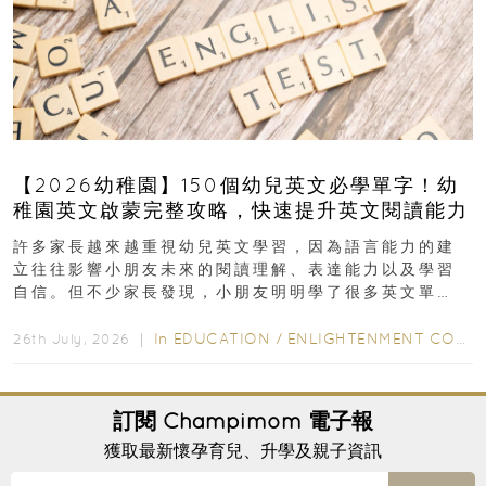
【2026幼稚園】150個幼兒英文必學單字！幼
稚園英文啟蒙完整攻略，快速提升英文閱讀能力
許多家長越來越重視幼兒英文學習，因為語言能力的建
立往往影響小朋友未來的閱讀理解、表達能力以及學習
自信。但不少家長發現，小朋友明明學了很多英文單
字，真正開始閱讀英文故事書時，仍然容易卡住...
In
EDUCATION
/
ENLIGHTENMENT CORNER
26th July, 2026 ｜
訂閱
Champimom
電子報
獲取最新懷孕育兒、升學及親子資訊