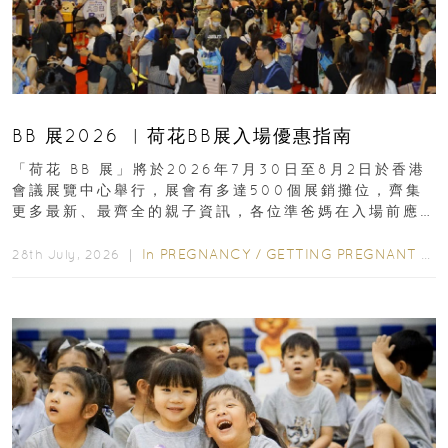
BB 展2026 ︳荷花BB展入場優惠指南
「荷花 BB 展」將於2026年7月30日至8月2日於香港
會議展覽中心舉行，展會有多達500個展銷攤位，齊集
更多最新、最齊全的親子資訊，各位準爸媽在入場前應
先閱讀購物指南...
In
PREGNANCY
/
GETTING PREGNANT
/
P
28th July, 2026 ｜