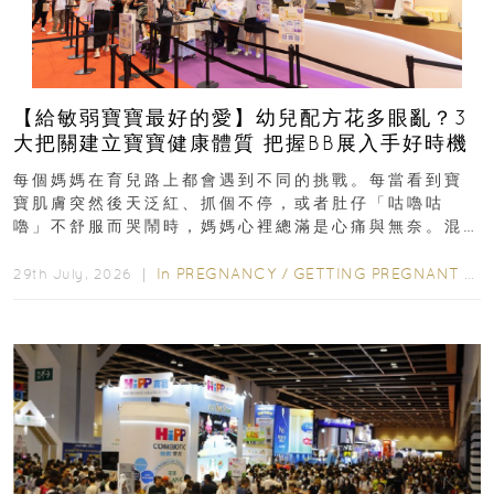
【給敏弱寶寶最好的愛】幼兒配方花多眼亂？3
大把關建立寶寶健康體質 把握BB展入手好時機
每個媽媽在育兒路上都會遇到不同的挑戰。每當看到寶
寶肌膚突然後天泛紅、抓個不停，或者肚仔「咕嚕咕
嚕」不舒服而哭鬧時，媽媽心裡總滿是心痛與無奈。混
合餵養揀奶粉？選擇幼兒配...
In
PREGNANCY
/
GETTING PREGNANT
/
P
29th July, 2026 ｜