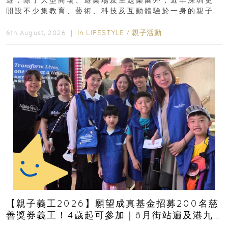
遊，除了大型商場、遊樂場及主題樂園外，近年深圳更
開設不少集教育、藝術、科技及互動體驗於一身的親子
好去處！暑假唔想再行商場...
In
LIFESTYLE
/
親子活動
6th August, 2026 ｜
【親子義工2026】願望成真基金招募200名慈
善獎券義工！4歲起可參加｜8月街站遍及港九
新界