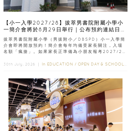
【小一入學2027/28】拔萃男書院附屬小學小
一簡介會將於8月29日舉行｜公布預約連結日期
｜更設有網上重溫
拔萃男書院附屬小學（男拔附小／DBSPD）小一入學簡
介會即將開放預約！簡介會每年均備受家長關注，入場
名額「瘋搶」。如果家長正準備為小朋友報考2027/28
學年小一，想...
In
EDUCATION
/
OPEN DAY & SCHOOL EVENTS
30th July, 2026 ｜