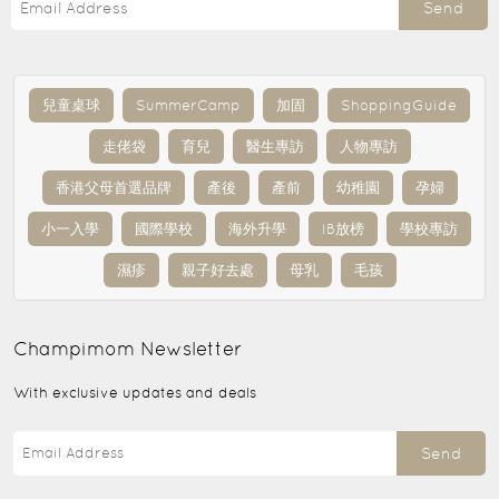
Send
兒童桌球
SummerCamp
加固
ShoppingGuide
走佬袋
育兒
醫生專訪
人物專訪
香港父母首選品牌
產後
產前
幼稚園
孕婦
小一入學
國際學校
海外升學
IB放榜
學校專訪
濕疹
親子好去處
母乳
毛孩
Champimom
Newsletter
With exclusive updates and deals
Send