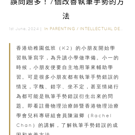
誤問題多！7個改善執筆手勢的方
法
In
PARENTING
/
INTELLECTUAL DEVELOPMENT
1st June, 2024｜
香港幼稚園低班（K2）的小朋友開始學
習執筆寫字，為升讀小學做準備。小一的
時候，小朋友便要自主地用筆來輔助學
習。可是很多小朋友都有執筆手勢錯誤的
情況，字醜、錯字、坐不定，甚至情緒行
為都可能是執筆手勢錯誤衍生出來的問
題。即看註冊物理治療師暨香港物理治療
學會兒科專研組會員陳淑卿（Rachel
Chan）的講解，了解執筆手勢錯誤的成
因和改善方法。