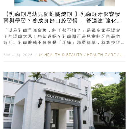
【乳齒期是幼兒防蛀關鍵期 】乳齒蛀牙影響發
育與學習？養成良好口腔習慣， 舒適達 強化琺
瑯質 兒童牙膏防護指南
「以為乳齒早晚會換，蛀了都不怕？」是很多家長誤會
了的護齒大忌！您知道嗎？乳齒期正是兒童蛀牙的高危
時期。乳齒蛀蝕不僅僅是「牙痛」那麼簡單，就算換恆
齒也有影響！後果將如骨牌效應般...
In
HEALTH & BEAUTY
/
HEALTH CARE
/
LIFESTYLE
31st July, 2026 ｜