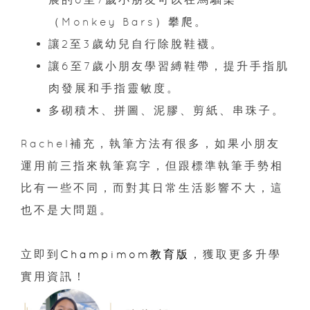
（Monkey Bars）攀爬。
讓2至3歲幼兒自行除脫鞋襪。
讓6至7歲小朋友學習縛鞋帶，提升手指肌
肉發展和手指靈敏度。
多砌積木、拼圖、泥膠、剪紙、串珠子。
Rachel補充，執筆方法有很多，如果小朋友
運用前三指來執筆寫字，但跟標準執筆手勢相
比有一些不同，而對其日常生活影響不大，這
也不是大問題。
立即到
Champimom教育版
，獲取更多升學
實用資訊！