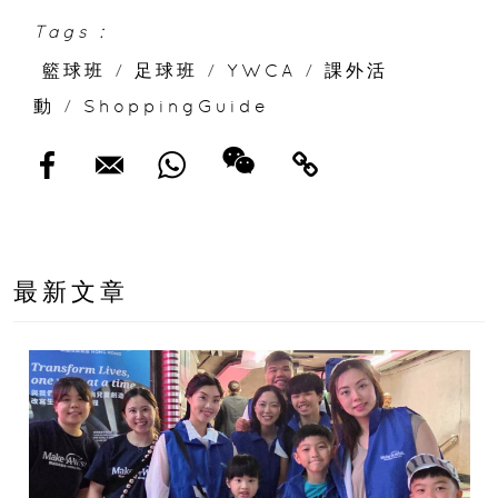
Tags :
籃球班
/
足球班
/
YWCA
/
課外活
動
/
ShoppingGuide
最新文章