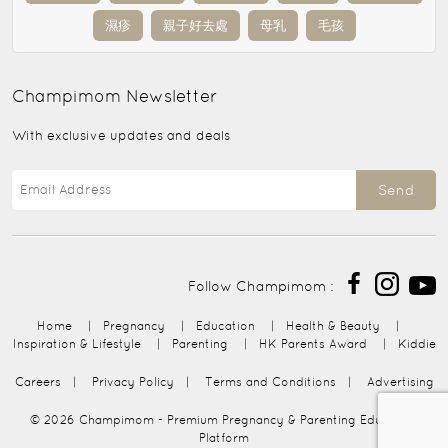
濕疹
親子好去處
母乳
毛孩
Champimom
Newsletter
With exclusive updates and deals
Send
Follow Champimom :
Home
|
Pregnancy
|
Education
|
Health & Beauty
|
Inspiration & Lifestyle
|
Parenting
|
HK Parents Award
|
Kiddie
Careers
|
Privacy Policy
|
Terms and Conditions
|
Advertising
© 2026
Champimom
- Premium Pregnancy & Parenting Education
Platform