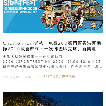
Champimom送禮｜免費200張門票香港運動
節2026載譽歸來：一次睇盡匹克球、新興運
動、街舞比賽＋逾百運動品牌展覽
全港大型運動盛事——香港運動節
2026（SPORTFEST HK 2026）將於8月21日至23
日在灣仔香港會議展覽中心盛大舉行，以全新主題「敢
運動大排檔」登場，集合...
In
LIFESTYLE
/
親子活動
3rd August, 2026 ｜