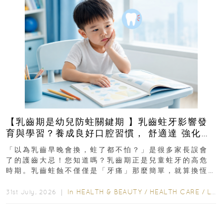
【乳齒期是幼兒防蛀關鍵期 】乳齒蛀牙影響發
育與學習？養成良好口腔習慣， 舒適達 強化琺
瑯質 兒童牙膏防護指南
「以為乳齒早晚會換，蛀了都不怕？」是很多家長誤會
了的護齒大忌！您知道嗎？乳齒期正是兒童蛀牙的高危
時期。乳齒蛀蝕不僅僅是「牙痛」那麼簡單，就算換恆
齒也有影響！後果將如骨牌效應般...
In
HEALTH & BEAUTY
/
HEALTH CARE
/
LIFESTYLE
31st July, 2026 ｜