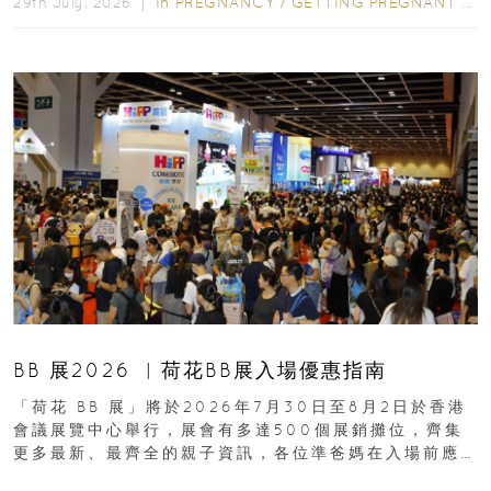
In
PREGNANCY
/
GETTING PREGNANT
/
P
29th July, 2026 ｜
BB 展2026 ︳荷花BB展入場優惠指南
「荷花 BB 展」將於2026年7月30日至8月2日於香港
會議展覽中心舉行，展會有多達500個展銷攤位，齊集
更多最新、最齊全的親子資訊，各位準爸媽在入場前應
先閱讀購物指南...