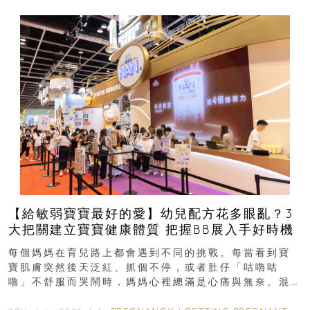
【給敏弱寶寶最好的愛】幼兒配方花多眼亂？3
大把關建立寶寶健康體質 把握BB展入手好時機
每個媽媽在育兒路上都會遇到不同的挑戰。每當看到寶
寶肌膚突然後天泛紅、抓個不停，或者肚仔「咕嚕咕
嚕」不舒服而哭鬧時，媽媽心裡總滿是心痛與無奈。混
合餵養揀奶粉？選擇幼兒配...