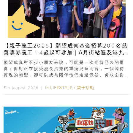
【親子義工2026】願望成真基金招募200名慈
善獎券義工！4歲起可參加｜8月街站遍及港九
新界
願望成真對不少小朋友來說，可能是一次期待已久的驚
喜；但對正在接受漫長治療的重病兒童而言，一個等待
實現的願望，卻可以成為陪伴他們走過低谷、勇敢面對
逆境的重要力量。▲ 願...
In
LIFESTYLE
/
親子活動
5th August, 2026 ｜