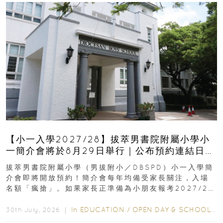
【小一入學2027/28】拔萃男書院附屬小學小
一簡介會將於8月29日舉行｜公布預約連結日期
｜更設有網上重溫
拔萃男書院附屬小學（男拔附小／DBSPD）小一入學簡
介會即將開放預約！簡介會每年均備受家長關注，入場
名額「瘋搶」。如果家長正準備為小朋友報考2027/28
學年小一，想...
In
EDUCATION
/
OPEN DAY & SCHOOL EVENTS
30th July, 2026 ｜