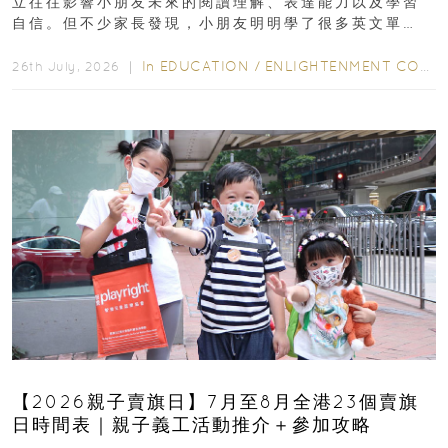
立往往影響小朋友未來的閱讀理解、表達能力以及學習
自信。但不少家長發現，小朋友明明學了很多英文單
字，真正開始閱讀英文故事書時，仍然容易卡住...
In
EDUCATION
/
ENLIGHTENMENT CORNER
26th July, 2026 ｜
【2026親子賣旗日】7月至8月全港23個賣旗
日時間表｜親子義工活動推介＋參加攻略