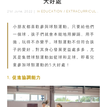
大好處
In
EDUCATION
/
EXTRACURRICULAR ACTIVITIES
21st June, 2022｜
小朋友都喜歡參與球類運動。只要給他們
一個球，孩子們就會本能地用腳踢、用手
拋，玩得不亦樂乎。球類運動不但符合孩
子的愛好，對其身心發展更益處多多，尤
其是集體球類運動如籃球和足球。即看兒
童參加球類運動的5大好處！
1. 促進協調能力