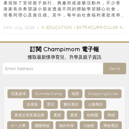
暑假除了安排親子旅行、興趣班或遊樂活動外，不少香
港家長亦希望讓小朋友透過不同的體驗學習關心社會，
培養同理心及責任感。其中，每年由社會福利署批准舉
行的小朋友賣旗日小朋友，正是一項既有教育意義...
In
EDUCATION
/
EXTRACURRICULAR ACTIVITIES
24th July, 2026 ｜
訂閱
Champimom
電子報
獲取最新懷孕育兒、升學及親子資訊
Send
兒童桌球
SummerCamp
加固
ShoppingGuide
走佬袋
育兒
醫生專訪
人物專訪
香港父母首選品牌
產後
產前
幼稚園
孕婦
小一入學
國際學校
海外升學
IB放榜
學校專訪