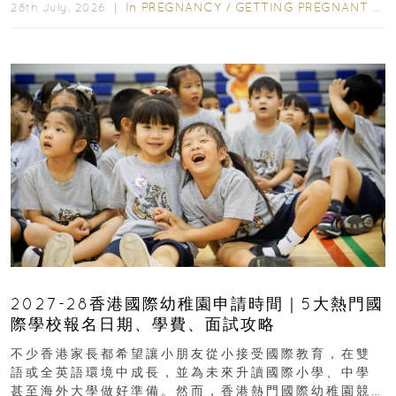
In
PREGNANCY
/
GETTING PREGNANT
/
P
28th July, 2026 ｜
2027-28香港國際幼稚園申請時間｜5大熱門國
際學校報名日期、學費、面試攻略
不少香港家長都希望讓小朋友從小接受國際教育，在雙
語或全英語環境中成長，並為未來升讀國際小學、中學
甚至海外大學做好準備。然而，香港熱門國際幼稚園競