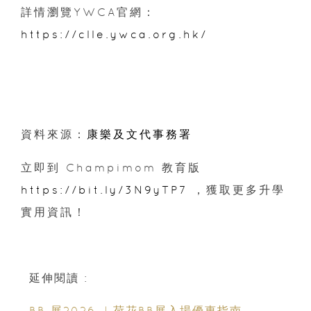
詳情瀏覽YWCA官網：
https://clle.ywca.org.hk/
資料來源：
康樂及文代事務署
立即到 Champimom 教育版
https://bit.ly/3N9yTP7
，獲取更多升學
實用資訊！
延伸閱讀 :
BB 展2026 ︳荷花BB展入場優惠指南