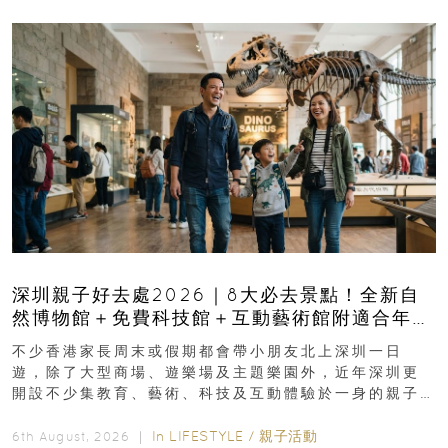
深圳親子好去處2026｜8大必去景點！全新自
然博物館＋免費科技館＋互動藝術館附適合年
齡、交通、門票、開放時間
不少香港家長周末或假期都會帶小朋友北上深圳一日
遊，除了大型商場、遊樂場及主題樂園外，近年深圳更
開設不少集教育、藝術、科技及互動體驗於一身的親子
好去處！暑假唔想再行商場...
In
LIFESTYLE
/
親子活動
6th August, 2026 ｜