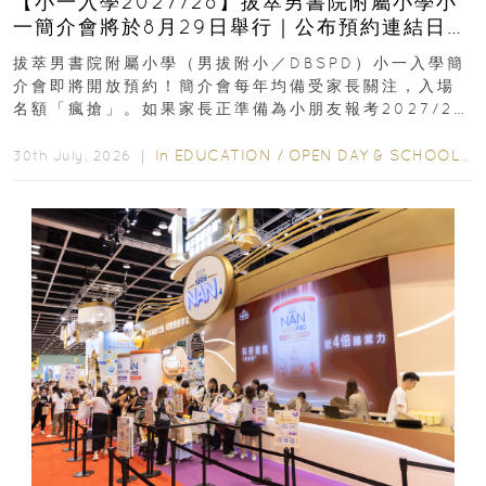
【小一入學2027/28】拔萃男書院附屬小學小
一簡介會將於8月29日舉行｜公布預約連結日期
｜更設有網上重溫
拔萃男書院附屬小學（男拔附小／DBSPD）小一入學簡
介會即將開放預約！簡介會每年均備受家長關注，入場
名額「瘋搶」。如果家長正準備為小朋友報考2027/28
學年小一，想...
In
EDUCATION
/
OPEN DAY & SCHOOL EVENTS
30th July, 2026 ｜