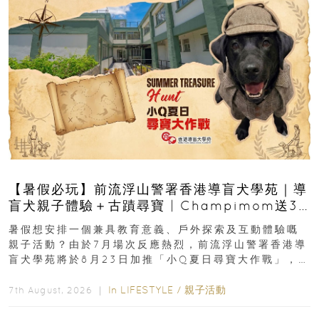
【暑假必玩】前流浮山警署香港導盲犬學苑｜導
盲犬親子體驗＋古蹟尋寶 | Champimom送3
組免費名額
暑假想安排一個兼具教育意義、戶外探索及互動體驗嘅
親子活動？由於7月場次反應熱烈，前流浮山警署香港導
盲犬學苑將於8月23日加推「小Q夏日尋寶大作戰」，家
長與小朋友可以走進前流浮山警署...
In
LIFESTYLE
/
親子活動
7th August, 2026 ｜