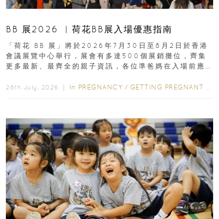
BB 展2026 ︳荷花BB展入場優惠指南
「荷花 BB 展」將於2026年7月30日至8月2日於香港
會議展覽中心舉行，展會有多達500個展銷攤位，齊集
更多最新、最齊全的親子資訊，各位準爸媽在入場前應
先閱讀購物指南...
In
PREGNANCY
/
GETTING PREGNANT
/
P
28th July, 2026 ｜