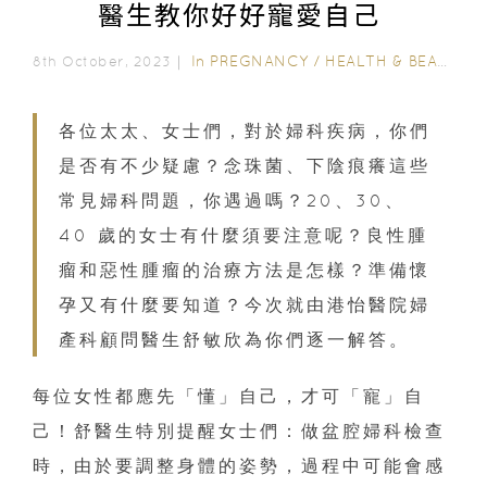
醫生教你好好寵愛自己
In
PREGNANCY
/
HEALTH & BEAUTY
/
8th October, 2023｜
各位太太、女士們，對於婦科疾病，你們
是否有不少疑慮？念珠菌、下陰痕癢這些
常見婦科問題，你遇過嗎？20、30、
40 歲的女士有什麼須要注意呢？良性腫
瘤和惡性腫瘤的治療方法是怎樣？準備懷
孕又有什麼要知道？今次就由港怡醫院婦
產科顧問醫生舒敏欣為你們逐一解答。
每位女性都應先「懂」自己，才可「寵」自
己！舒醫生特別提醒女士們：做盆腔婦科檢查
時，由於要調整身體的姿勢，過程中可能會感