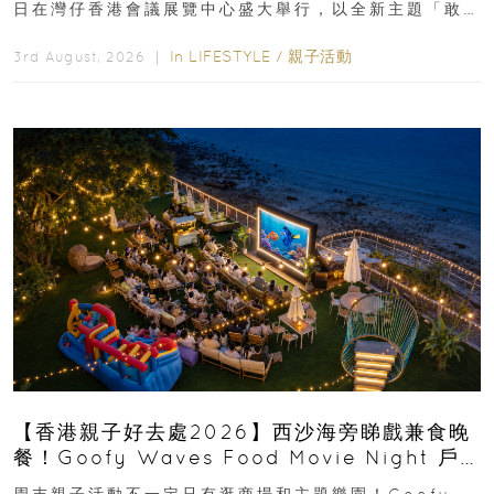
日在灣仔香港會議展覽中心盛大舉行，以全新主題「敢
運動大排檔」登場，集合...
In
LIFESTYLE
/
親子活動
3rd August, 2026 ｜
【香港親子好去處2026】西沙海旁睇戲兼食晚
餐！Goofy Waves Food Movie Night 戶
外影院逢週末登場
周末親子活動不一定只有逛商場和主題樂園！Goofy