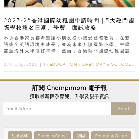
2027-28香港國際幼稚園申請時間｜5大熱門國
際學校報名日期、學費、面試攻略
不少香港家長都希望讓小朋友從小接受國際教育，在雙
語或全英語環境中成長，並為未來升讀國際小學、中學
甚至海外大學做好準備。然而，香港熱門國際幼稚園競
爭激烈，大部分學校會於入學前約一年開始接受申請...
In
EDUCATION
/
OPEN DAY & SCHOOL EVENTS
27th July, 2026 ｜
訂閱
Champimom
電子報
獲取最新懷孕育兒、升學及親子資訊
Send
兒童桌球
SummerCamp
加固
ShoppingGuide