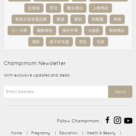
走佬袋
育兒
醫生專訪
人物專訪
香港父母首選品牌
產後
產前
幼稚園
孕婦
小一入學
國際學校
海外升學
IB放榜
學校專訪
濕疹
親子好去處
母乳
毛孩
Champimom
Newsletter
With exclusive updates and deals
Send
Follow Champimom :
Home
|
Pregnancy
|
Education
|
Health & Beauty
|