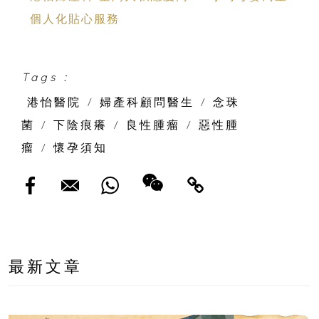
個人化貼心服務
Tags :
港怡醫院
/
婦產科顧問醫生
/
念珠
菌
/
下陰痕癢
/
良性腫瘤
/
惡性腫
瘤
/
懷孕須知
最新文章