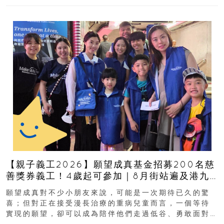
【親子義工2026】願望成真基金招募200名慈
善獎券義工！4歲起可參加｜8月街站遍及港九
新界
願望成真對不少小朋友來說，可能是一次期待已久的驚
喜；但對正在接受漫長治療的重病兒童而言，一個等待
實現的願望，卻可以成為陪伴他們走過低谷、勇敢面對
逆境的重要力量。▲ 願...