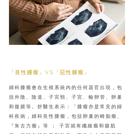
「良性腫瘤」VS「惡性腫瘤」
婦科腫瘤會在生殖系統內的任何器官出現，包
括外陰、陰道、子宮頸、子宮、輸卵管、卵巢
和腹膜等。舒醫生表示：「腫瘤亦是常見的婦
科疾病，婦科良性腫瘤，包括卵巢的畸胎瘤、
『朱古力瘤』等 ； 子宮就有纖維瘤和腺肌