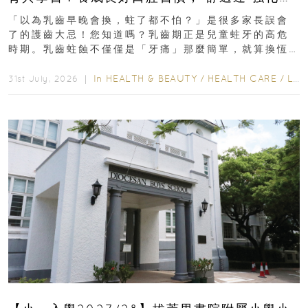
瑯質 兒童牙膏防護指南
「以為乳齒早晚會換，蛀了都不怕？」是很多家長誤會
了的護齒大忌！您知道嗎？乳齒期正是兒童蛀牙的高危
時期。乳齒蛀蝕不僅僅是「牙痛」那麼簡單，就算換恆
齒也有影響！後果將如骨牌效應般...
In
HEALTH & BEAUTY
/
HEALTH CARE
/
LIFESTYLE
31st July, 2026 ｜