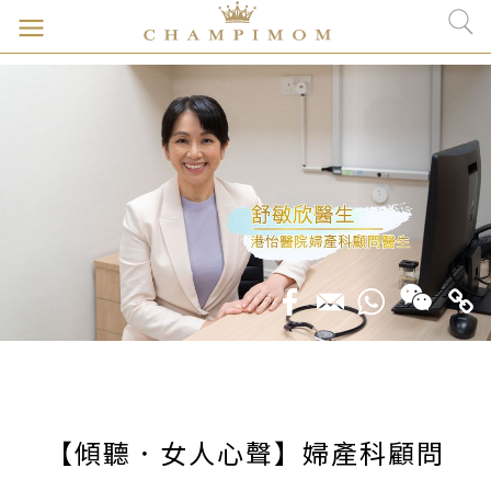
【傾聽．女人心聲】婦產科顧問