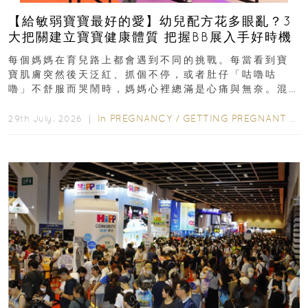
【給敏弱寶寶最好的愛】幼兒配方花多眼亂？3
大把關建立寶寶健康體質 把握BB展入手好時機
每個媽媽在育兒路上都會遇到不同的挑戰。每當看到寶
寶肌膚突然後天泛紅、抓個不停，或者肚仔「咕嚕咕
嚕」不舒服而哭鬧時，媽媽心裡總滿是心痛與無奈。混
合餵養揀奶粉？選擇幼兒配...
In
PREGNANCY
/
GETTING PREGNANT
/
P
29th July, 2026 ｜