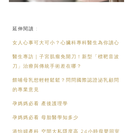
延伸閱讀 :
女人心事可大可小？心臟科專科醫生為你讀心
醫生專訪｜子宮肌瘤免開刀！新型「標靶音波
刀」治療與傳統手術差在哪？
餵哺母乳想輕輕鬆鬆？問問國際認證泌乳顧問
的專業意見
孕媽媽必看 產後護理學
孕媽媽必看 母胎醫學知多少
港怡婦產科 空間大私隱度高 24小時母嬰同室